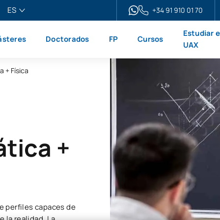
ES
+34 91 910 01 70
pañol
Estudiar 
steres
Doctorados
FP
Cursos
glish
UAX
ançais
 + Física
liano
tica +
ge perfiles capaces de
la realidad. La