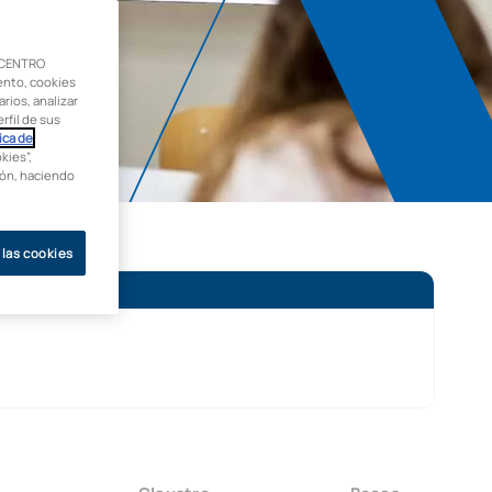
 CENTRO
ento, cookies
rios, analizar
rfil de sus
ica de
kies”,
ción, haciendo
 las cookies