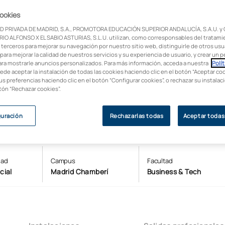
s como la energía, la
cookies
 industria aeroespacial.
D PRIVADA DE MADRID, S.A., PROMOTORA EDUCACIÓN SUPERIOR ANDALUCÍA, S.A.U. y
mente cualificado y
IO ALFONSO X EL SABIO ASTURIAS, S.L.U. utilizan, como corresponsables del tratami
 terceros para mejorar su navegación por nuestro sitio web, distinguirle de otros usua
para mejorar la calidad de nuestros servicios y su experiencia de usuario, y crear un pe
ara mostrarle anuncios personalizados. Para más información, acceda a nuestra
Polít
uede aceptar la instalación de todas las cookies haciendo clic en el botón “Aceptar coo
us preferencias haciendo clic en el botón “Configurar cookies”, o rechazar su instala
otón “Rechazar cookies”.
guración
Rechazarlas todas
Aceptar todas
dad
Campus
Facultad
cial
Madrid Chamberí
Business & Tech