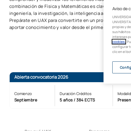
combinación de Física y Matemáticas es clave en sectore
Aviso de 
ingeniería, la investigación, la inteligencia artificial o la
UNIVERSIDA
Prepárate en UAX para convertirte en un profesional alta
UNIVERSITAR
aportar conocimiento y valor desde el primer día.
propias y de
sus hábitos 
intereses p
cookies.
. P
configurar t
clic en el b
Confi
Abierta convocatoria 2026
Comienzo
Duración Créditos
Modali
Septiembre
5 años / 384 ECTS
Presen