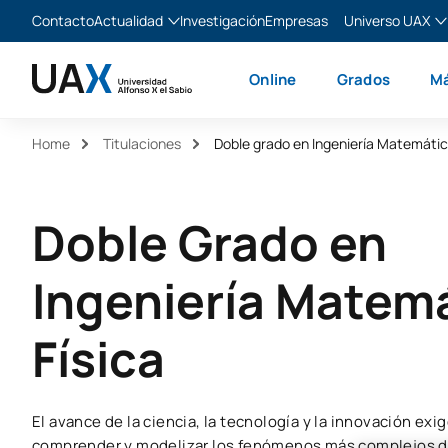
Contacto
Actualidad
Investigación
Empresas
Universo UAX
Blog
The Valley
Es
Online
Grados
Má
Noticias
XTART
En
MIR Asturias
Fr
Home
Titulaciones
Doble grado en Ingeniería Matemática
Ita
Doble Grado en
Ingeniería Matemá
Física
El avance de la ciencia, la tecnología y la innovación exi
comprender y modelizar los fenómenos más complejos de 