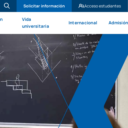
Solicitar información
Acceso estudiantes
UAX Madrid
en
Vida
Internacional
Admisión
UAX Mare Nostrum
universitaria