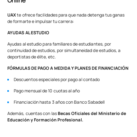
Online
Lista de Asignaturas Optativas
ASIGNATURAS ANUALES
UAX
te ofrece facilidades para que nada detenga tus ganas
de formarte e impulsar tu carrera:
Código
Asignaturas
Carácter*
Créditos
AYUDAS AL ESTUDIO
Ayudas al estudio para familiares de estudiantes, por
Introducción a inglés
V0140106
OP
0
continuidad de estudios, por simultaneidad de estudios, a
profesional (GS)
deportistas de élite, etc.
FÓRMULAS DE PAGO A MEDIDA Y PLANES DE FINANCIACIÓN
V0240117
Ciberseguridad
OP
5
Descuentos especiales por pago al contado
TOTAL:
5
Pago mensual de 10 cuotas al año
Financiación hasta 3 años con Banco Sabadell
*Carácter: FB:Formación Básica, Ob: Obligatorio, Op: Optativo
Además, cuentas con las
Becas Oficiales del Ministerio de
Educación y Formación Profesional.