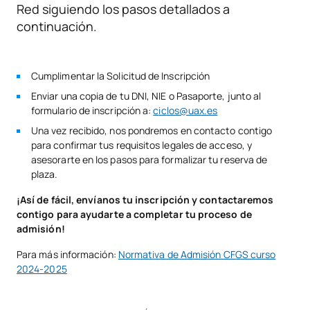
Red siguiendo los pasos detallados a
ASIGNATURAS ANUALES
continuación.
Código
Asignaturas
Carácter*
Créditos
Cumplimentar la Solicitud de Inscripción
Administración de
Enviar una copia de tu DNI, NIE o Pasaporte, junto al
formulario de inscripción a:
c
iclos@uax.es
V0240108
sistemas gestores de
OB
5
bases de datos
Una vez recibido, nos pondremos en contacto contigo
para confirmar tus requisitos legales de acceso, y
asesorarte en los pasos para formalizar tu reserva de
Administración de
plaza.
V0240109
OB
8
sistemas operativos
¡Así de fácil, envíanos tu inscripción y contactaremos
contigo para ayudarte a completar tu proceso de
Implantación de
admisión!
V0240110
OB
7
aplicaciones web
Para más información:
Normativa de Admisión CFGS curso
2024-2025
Seguridad y alta
V0240111
OB
7
disponibilidad