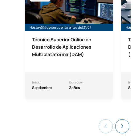
Hasta 45% de descuento antes del 31/07
Hasta 4
Técnico Superior Online en
Técn
Desarrollo de Aplicaciones
Desa
Multiplataforma (DAM)
(DA
Inicio:
Duración:
Inicio:
Septiembre
2 años
Septi