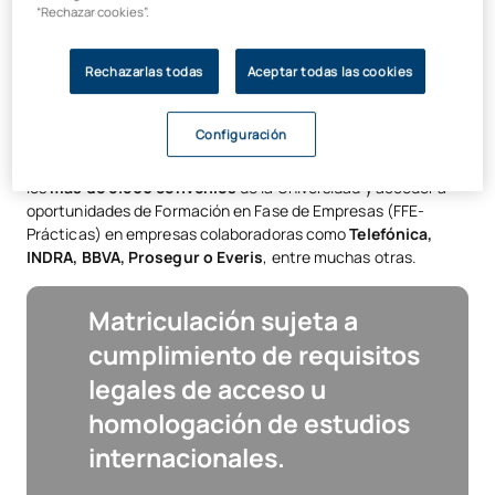
“Rechazar cookies”.
Rechazarlas todas
Aceptar todas las cookies
Configuración
Además, con este FP de ASIR online podrás beneficiarte de
los
más de 8.800 convenios
de la Universidad y acceder a
oportunidades de Formación en Fase de Empresas (FFE-
Prácticas) en empresas colaboradoras como
Telefónica,
INDRA, BBVA, Prosegur o Everis
, entre muchas otras.
Matriculación sujeta a
cumplimiento de requisitos
legales de acceso u
homologación de estudios
internacionales.