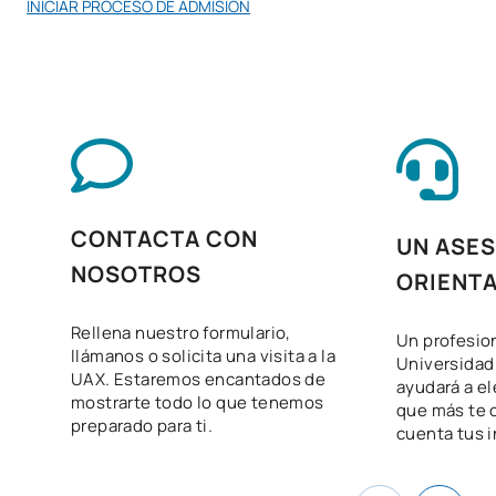
INICIAR PROCESO DE ADMISIÓN
Servicios de red e
V0240112
OB
8
internet
V0240113
Inglés profesional
OB
5
Itinerario personal para la
V0240114
OB
5
Empleabilidad II
CONTACTA CON
UN ASES
NOSOTROS
Digitalización aplicada a
ORIENT
V0240115
OB
3
los sectores productivos
Rellena nuestro formulario,
Un profesio
llámanos o solicita una visita a la
Universidad 
Sostenibilidad aplicada al
UAX. Estaremos encantados de
V0240116
OB
3
ayudará a el
sistema productivo
mostrarte todo lo que tenemos
que más te 
preparado para ti.
cuenta tus i
Proyecto Intermodular de
administración de
V0240118
OB
5