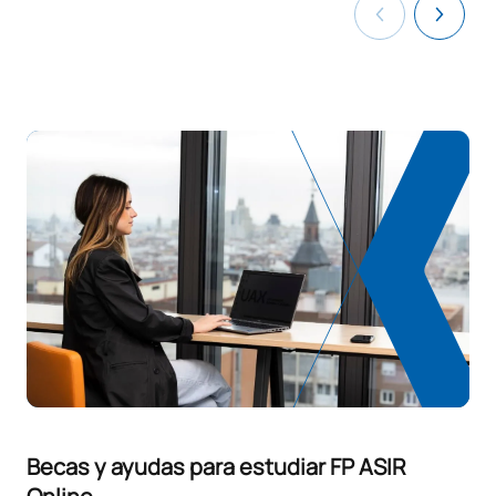
sistemas informáticos en
red
V0240119
FFE1
OB
0
TOTAL:
56
ASIGNATURAS OPTATIVAS
Código
Asignaturas
Carácter*
Créditos
Optativa
OP
1
TOTAL:
1
Becas y ayudas para estudiar FP ASIR