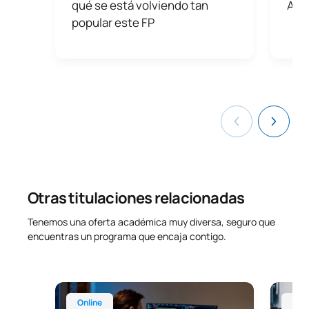
qué se está volviendo tan
ASI
popular este FP
Otras titulaciones relacionadas
Tenemos una oferta académica muy diversa, seguro que
encuentras un programa que encaja contigo.
Técnico Superior Online en Desarrollo de Aplicaci
Técnico
Online
Onl