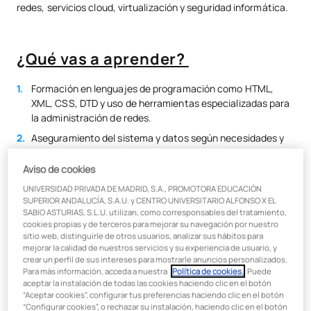
redes, servicios cloud, virtualización y seguridad informática.
¿Qué vas a aprender?
Formación en lenguajes de programación como HTML,
XML, CSS, DTD y uso de herramientas especializadas para
la administración de redes.
Aseguramiento del sistema y datos según necesidades y
condiciones de seguridad para prevenir fallos y ataques
externos.
Aviso de cookies
Administración de sistemas operativos informáticos
UNIVERSIDAD PRIVADA DE MADRID, S.A., PROMOTORA EDUCACIÓN
mediante instalación y configuración de software.
SUPERIOR ANDALUCÍA, S.A.U. y CENTRO UNIVERSITARIO ALFONSO X EL
SABIO ASTURIAS, S.L.U. utilizan, como corresponsables del tratamiento,
Diseño de infraestructura de redes telemáticas, selección
cookies propias y de terceros para mejorar su navegación por nuestro
de equipos y elementos.
sitio web, distinguirle de otros usuarios, analizar sus hábitos para
mejorar la calidad de nuestros servicios y su experiencia de usuario, y
Gestión de redes locales y extensas, procesos de
crear un perfil de sus intereses para mostrarle anuncios personalizados.
virtualización y desarrollo de aplicaciones web con
Para más información, acceda a nuestra
Política de cookies.
. Puede
aceptar la instalación de todas las cookies haciendo clic en el botón
instalación y configuración de software de calidad.
“Aceptar cookies”, configurar tus preferencias haciendo clic en el botón
“Configurar cookies”, o rechazar su instalación, haciendo clic en el botón