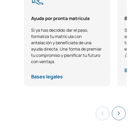
Ayuda por pronta matrícula
Beca
Si ya has decidido dar el paso,
Si t
formaliza tu matrícula con
acad
antelación y benefíciate de una
tale
ayuda directa. Una forma de premiar
estu
tu compromiso y planificar tu futuro
(Exc
con ventaja.
Bas
Bases legales