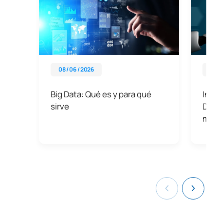
Big Data Developer
Machine Learning Engineer
Chief Data Officer
Business Analyst
Big Data Consultant
08 / 06 / 2026
01 
NLP Consultant
Big Data: Qué es y para qué
Inte
sirve
Dat
mun