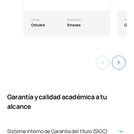
Inicio:
Duración:
Inicio:
Octubre
9 meses
Octu
Garantía y calidad académica a tu
alcance
Sistema interno de Garantía del título (SIGC)