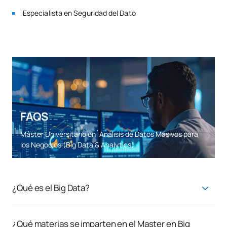
Especialista en Seguridad del Dato
FAQS
Máster Universitario en´Análisis de Datos Masivos para
los Negocios (Big Data & Analytics)
¿Qué es el Big Data?
El Big Data hace referencia al análisis masivo de datos que
necesitan de aplicaciones informáticas especiales para su
procesamiento, ya que cuentan con un tamaño demasiado
¿Qué materias se imparten en el Master en Big