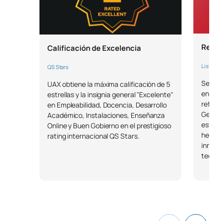
Refer
Calificación de Excelencia
Lista F
QS Stars
Según 
UAX obtiene la máxima calificación de 5
en el 
estrellas y la insignia general "Excelente"
refere
en Empleabilidad, Docencia, Desarrollo
Genera
Académico, Instalaciones, Enseñanza
estudi
Online y Buen Gobierno en el prestigioso
herra
rating internacional QS Stars.
innova
tecnol