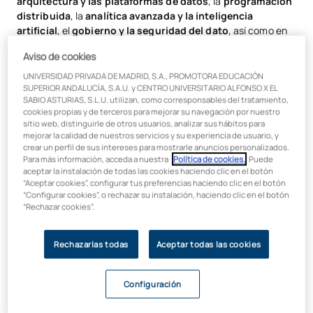
arquitectura y las plataformas de datos
, la
programación
distribuida
, la
analítica avanzada y la inteligencia
artificial
, el
gobierno y la seguridad del dato
, así como en
metodologías de
gestión de proyectos, DataOps y MLOps
.
Aviso de cookies
Todo ello con un enfoque práctico orientado a resolver retos
reales de negocio y a responder a las necesidades que
UNIVERSIDAD PRIVADA DE MADRID, S.A., PROMOTORA EDUCACIÓN
SUPERIOR ANDALUCÍA, S.A.U. y CENTRO UNIVERSITARIO ALFONSO X EL
actualmente demandan las empresas.
SABIO ASTURIAS, S.L.U. utilizan, como corresponsables del tratamiento,
cookies propias y de terceros para mejorar su navegación por nuestro
Al finalizar el máster, estarás preparado para
diseñar,
sitio web, distinguirle de otros usuarios, analizar sus hábitos para
desarrollar y gestionar proyectos de datos de principio a
mejorar la calidad de nuestros servicios y su experiencia de usuario, y
fin
, convirtiendo la información en una ventaja competitiva
crear un perfil de sus intereses para mostrarle anuncios personalizados.
para cualquier organización.
Para más información, acceda a nuestra
Política de cookies.
. Puede
aceptar la instalación de todas las cookies haciendo clic en el botón
“Aceptar cookies”, configurar tus preferencias haciendo clic en el botón
“Configurar cookies”, o rechazar su instalación, haciendo clic en el botón
“Rechazar cookies”.
Formación práctica con la
tecnología que utilizan las
Rechazarlas todas
Aceptar todas las cookies
empresas
Configuración
Aprende a trabajar con algunas de las herramientas y
tecnologías más utilizadas en el ecosistema Big Data, como