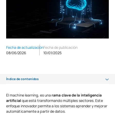
Fecha de actualización
Fecha de publicación
08/06/2026
10/01/2025
Índice de contenidos
¿Qué es el machine learning y para qué sirve?
El machine learning, es una
rama clave de la inteligencia
artificial
que está transformando múltiples sectores. Este
Tipos y métodos de machine learning
enfoque innovador permite a los sistemas aprender y mejorar
Beneficios del Machine Learning en el ámbito empresarial
automáticamente a partir de datos.