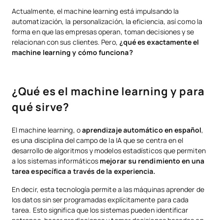
Machine learning y tecnologías como el big data o deep learning
Actualmente, el machine learning está impulsando la
automatización, la personalización, la eficiencia, así como la
Aplicaciones prácticas del ML
forma en que las empresas operan, toman decisiones y se
relacionan con sus clientes. Pero,
¿qué es exactamente el
Machine learning: Innovación que transforma industrias
machine learning y cómo funciona?
¿Qué es el machine learning y para
qué sirve?
El machine learning, o
aprendizaje automático en español
,
es una disciplina del campo de la IA que se centra en el
desarrollo de algoritmos y modelos estadísticos que permiten
a los sistemas informáticos
mejorar su rendimiento en una
tarea específica a través de la experiencia.
En decir, esta tecnología permite a las máquinas aprender de
los datos sin ser programadas explícitamente para cada
tarea. Esto significa que los sistemas pueden identificar