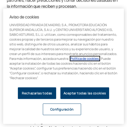
patrones, hacer predicciones y tomar decisiones basadas en
la información que reciben y procesan.
El machine learning sirve para una amplia variedad de
Aviso de cookies
aplicaciones,
desde la detección de fraudes en
UNIVERSIDAD PRIVADA DE MADRID, S.A., PROMOTORA EDUCACIÓN
transacciones financieras hasta la recomendación de
SUPERIOR ANDALUCÍA, S.A.U. y CENTRO UNIVERSITARIO ALFONSO X EL
productos en plataformas de comercio electrónico.
Su
SABIO ASTURIAS, S.L.U. utilizan, como corresponsables del tratamiento,
cookies propias y de terceros para mejorar su navegación por nuestro
versatilidad lo convierte en una herramienta poderosa para
sitio web, distinguirle de otros usuarios, analizar sus hábitos para
resolver problemas complejos y automatizar procesos en
mejorar la calidad de nuestros servicios y su experiencia de usuario, y
diversos sectores.
crear un perfil de sus intereses para mostrarle anuncios personalizados.
Para más información, acceda a nuestra
Política de cookies.
. Puede
aceptar la instalación de todas las cookies haciendo clic en el botón
“Aceptar cookies”, configurar tus preferencias haciendo clic en el botón
Algoritmos de machine learning
“Configurar cookies”, o rechazar su instalación, haciendo clic en el botón
“Rechazar cookies”.
Los algoritmos son conjuntos de reglas y procedimientos
matemáticos que permiten a los sistemas procesar datos y
Rechazarlas todas
Aceptar todas las cookies
aprender de ellos. Algunos de los algoritmos de machine
learning más comunes incluyen:
Configuración
Árboles de decisión.
Funcionan tomando decisiones
basadas en preguntas sobre los datos, ramificándose