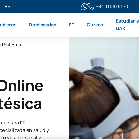
ES
+34 91 910 01 70
pañol
Estudiar 
steres
Doctorados
FP
Cursos
glish
UAX
ançais
a Protésica
liano
Online
tésica
 con una FP
pecializada en salud y
tu vida personal y