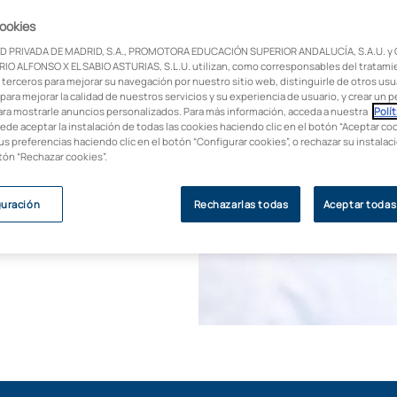
cas, adaptar y reparar
cookies
vos y gestionar
D PRIVADA DE MADRID, S.A., PROMOTORA EDUCACIÓN SUPERIOR ANDALUCÍA, S.A.U. y
bina nuevas
IO ALFONSO X EL SABIO ASTURIAS, S.L.U. utilizan, como corresponsables del tratami
 Completa tu
 terceros para mejorar su navegación por nuestro sitio web, distinguirle de otros usua
para mejorar la calidad de nuestros servicios y su experiencia de usuario, y crear un pe
y académicamente
ara mostrarle anuncios personalizados. Para más información, acceda a nuestra
Polít
iversitaria de UAX.
uede aceptar la instalación de todas las cookies haciendo clic en el botón “Aceptar coo
us preferencias haciendo clic en el botón “Configurar cookies”, o rechazar su instala
indible tener una
otón “Rechazar cookies”.
tulo universitario o
guración
Rechazarlas todas
Aceptar todas