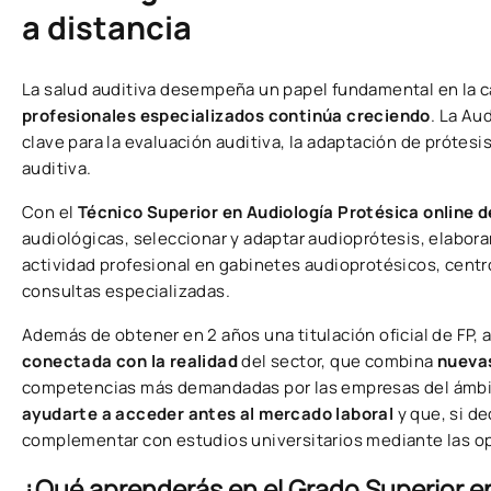
a distancia
La salud auditiva desempeña un papel fundamental en la ca
profesionales especializados continúa creciendo
. La Au
clave para la evaluación auditiva, la adaptación de prótesi
auditiva.
Con el
Técnico Superior en Audiología Protésica online 
audiológicas, seleccionar y adaptar audioprótesis, elabora
actividad profesional en gabinetes audioprotésicos, centros
consultas especializadas.
Además de obtener en 2 años una titulación oficial de FP,
conectada
con la realidad
del sector, que combina
nueva
competencias más demandadas por las empresas del ámbit
ayudarte a acceder antes al mercado laboral
y que, si d
complementar con estudios universitarios mediante las o
¿Qué aprenderás en el Grado Superior e