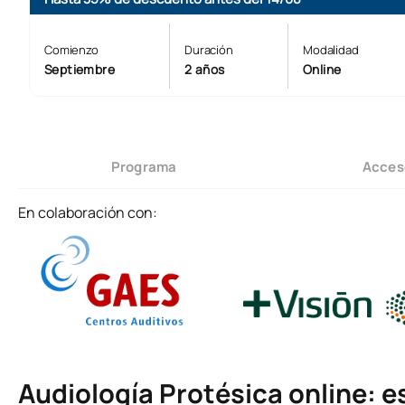
Comienzo
Duración
Modalidad
Septiembre
2 años
Online
Programa
Acces
En colaboración con:
Audiología Protésica online: e