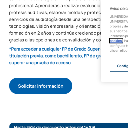
profesional. Aprenderás a realizar evaluaciones audiológi
Aviso de 
prótesis auditivas, elaborar moldes y protectores auditi
UNIVERSIDA
servicios de audiología desde una perspectiva que com
UNIVERSITAR
tecnologías, visión empresarial y orientación al empleo.
propias y de
sus hábitos 
formación en 2 años y continúa creciendo profesional 
intereses p
gracias a las opciones de convalidación y continuidad un
cookies.
. P
configurar t
*Para acceder a cualquier FP de Grado Superior es impresc
clic en el b
titulación previa, como bachillerato, FP de grado medio, tí
superar una prueba de acceso.
Confi
Solicitar información
Hasta 35% de descuento antes del 14/08