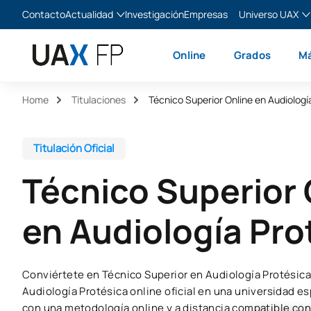
Contacto
Actualidad
Investigación
Empresas
Universo UAX
Blog
The Valley
Es
Online
Grados
Má
Noticias
XTART
En
MIR Asturias
Fr
Home
Titulaciones
Técnico Superior Online en Audiologí
Ita
Titulación Oficial
Técnico Superior 
en Audiología Pro
Conviértete en Técnico Superior en Audiología Protésica
Audiología Protésica online oficial en una universidad es
con una metodología online y a distancia compatible con 