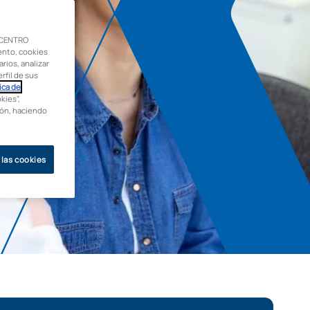
 CENTRO
ento, cookies
rios, analizar
rfil de sus
ica de
kies”,
ción, haciendo
 las cookies