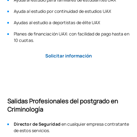
Seguridad
Módulo de Psicología y Deontología Aplicadas
Ayuda al estudio por continuidad de estudios UAX
Factores de dirección de equipos de seguridad
M120718
Trabajo Fin de Máster
OB
6
Ayudas al estudio a deportistas de élite UAX
Módulo de Planificación de la Seguridad
Planes de financiación UAX: con facilidad de pago hasta en
TOTAL:
30
Planificación de los recursos en seguridad
10 cuotas.
Protección de personas y bienes
Solicitar información
*Carácter: FB:Formación Básica, Ob: Obligatorio, Op: Optativo
Salidas Profesionales del postgrado en
Criminología
Director de Seguridad
en cualquier empresa contratante
de estos servicios.