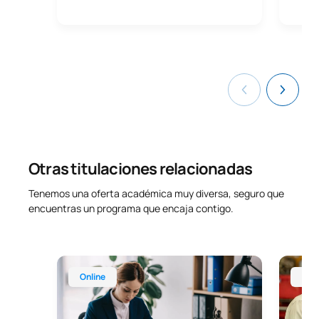
Otras titulaciones relacionadas
Tenemos una oferta académica muy diversa, seguro que
encuentras un programa que encaja contigo.
Máster Universitario Online en Abogacía y Procur
Máster 
Online
Onl