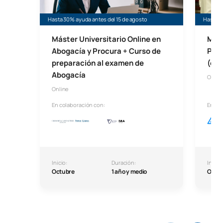
Hasta 30% ayuda antes del 15 de agosto
Hasta 3
Máster Universitario Online en
Mást
Abogacía y Procura + Curso de
Prev
preparación al examen de
(onl
Abogacía
Onlin
Online
En colaboración con:
En co
Inicio:
Duración:
Inicio:
Octubre
1 año y medio
Octu