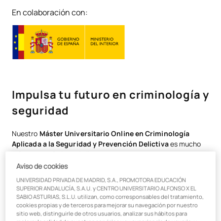
En colaboración con:
Impulsa tu futuro en criminología y
seguridad
Nuestro
Máster Universitario Online en Criminología
Aplicada a la Seguridad y Prevención Delictiva
es mucho
más que un título: es la llave para acceder a puestos de
liderazgo en un sector en constante evolución. Con un plan de
Aviso de cookies
estudios co-diseñado con expertos y actualizado para
UNIVERSIDAD PRIVADA DE MADRID, S.A., PROMOTORA EDUCACIÓN
responder a los retos de la seguridad moderna, aprenderás de
SUPERIOR ANDALUCÍA, S.A.U. y CENTRO UNIVERSITARIO ALFONSO X EL
un claustro único: el 90% son profesionales en activo de
SABIO ASTURIAS, S.L.U. utilizan, como corresponsables del tratamiento,
cookies propias y de terceros para mejorar su navegación por nuestro
primer nivel que te conectarán con la realidad del sector
sitio web, distinguirle de otros usuarios, analizar sus hábitos para
desde el primer día. No solo adquirirás conocimientos;