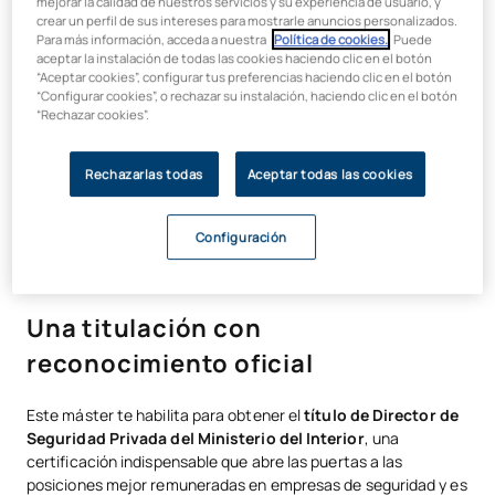
mejorar la calidad de nuestros servicios y su experiencia de usuario, y
ganarás la perspectiva práctica necesaria para dirigir
crear un perfil de sus intereses para mostrarle anuncios personalizados.
equipos, diseñar estrategias de prevención y tomar
Para más información, acceda a nuestra
Política de cookies.
. Puede
decisiones complejas.
aceptar la instalación de todas las cookies haciendo clic en el botón
“Aceptar cookies”, configurar tus preferencias haciendo clic en el botón
“Configurar cookies”, o rechazar su instalación, haciendo clic en el botón
UAX es miembro de AACSB, la mayor alianza global de
“Rechazar cookies”.
educación en negocios
. Esta vinculación con instituciones
líderes en más de 100 países garantiza titulaciones de
excelencia, reconocidas internacionalmente y con una alta
Rechazarlas todas
Aceptar todas las cookies
empleabilidad.
Configuración
Una titulación con
reconocimiento oficial
Este máster te habilita para obtener el
título de Director de
Seguridad Privada
del Ministerio del Interior
, una
certificación indispensable que abre las puertas a las
posiciones mejor remuneradas en empresas de seguridad y es