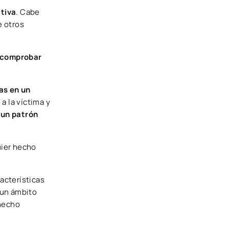
ctiva
. Cabe
e otros
y comprobar
as en un
a la víctima y
 un patrón
ier hecho
acterísticas
 un ámbito
 hecho