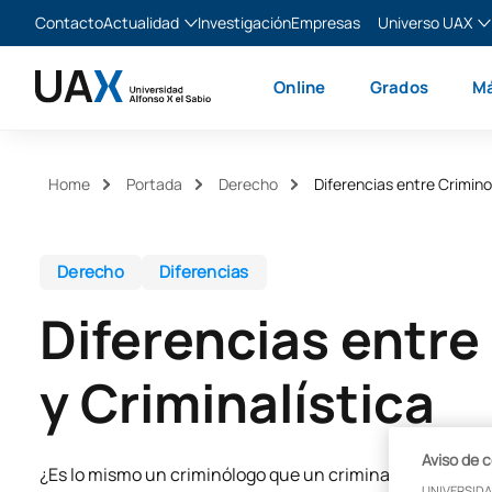
Contacto
Actualidad
Investigación
Empresas
Universo UAX
Blog
The Valley
Es
Online
Grados
Má
Noticias
XTART
En
MIR Asturias
Fr
Ita
Home
Portada
Derecho
Diferencias entre Criminol
Derecho
Diferencias
Diferencias entre
y Criminalística
Aviso de 
¿Es lo mismo un criminólogo que un criminalista? ¿En qu
UNIVERSIDA