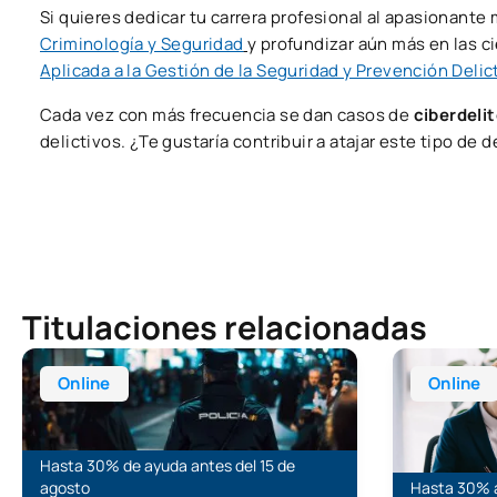
Si quieres dedicar tu carrera profesional al apasionan
Criminología y Seguridad
y profundizar aún más en las c
Aplicada a la Gestión de la Seguridad y Prevención Delic
Cada vez con más frecuencia se dan casos de
ciberdeli
delictivos. ¿Te gustaría contribuir a atajar este tipo de d
Titulaciones relacionadas
Máster Universitario Online en Criminología Aplicada a la G
Máster Unive
Online
Online
Hasta 30% de ayuda antes del 15 de
agosto
Hasta 30% a