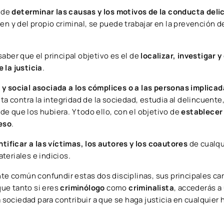
 de
determinar las causas y los motivos de la conducta deli
en y del propio criminal, se puede trabajar en la prevención d
aber que el principal objetivo es el de
localizar, investigar 
 la justicia
.
y social asociada a los cómplices o a las personas implicad
ta contra la integridad de la sociedad, estudia al delincuente, 
 de que los hubiera. Y todo ello, con el objetivo de
establecer
eso
.
tificar a las víctimas, los autores y los coautores
de cualqu
teriales e indicios.
 común confundir estas dos disciplinas, sus principales car
ue tanto si eres
criminólogo
como
criminalista
, accederás a
sociedad para contribuir a que se haga justicia en cualquier