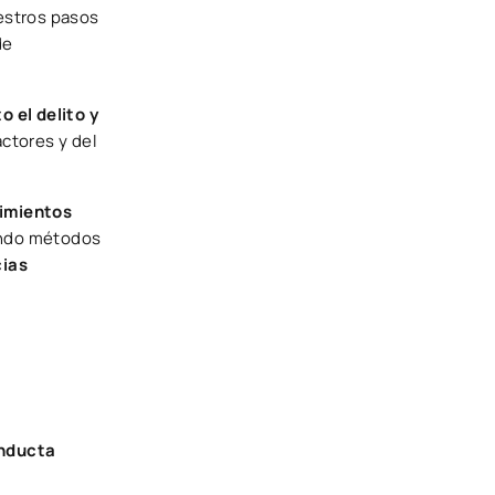
uestros pasos
de
o el delito y
actores y del
cimientos
eando métodos
cias
onducta