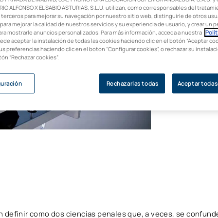
les diferencias.
IO ALFONSO X EL SABIO ASTURIAS, S.L.U. utilizan, como corresponsables del tratami
 terceros para mejorar su navegación por nuestro sitio web, distinguirle de otros usua
para mejorar la calidad de nuestros servicios y su experiencia de usuario, y crear un pe
ara mostrarle anuncios personalizados. Para más información, acceda a nuestra
Polít
uede aceptar la instalación de todas las cookies haciendo clic en el botón “Aceptar coo
us preferencias haciendo clic en el botón “Configurar cookies”, o rechazar su instala
otón “Rechazar cookies”.
guración
Rechazarlas todas
Aceptar todas
definir como dos ciencias penales que, a veces, se confunde