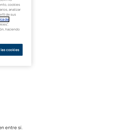
ento, cookies
rios, analizar
rfil de sus
ica de
kies”,
ción, haciendo
 las cookies
n entre sí.