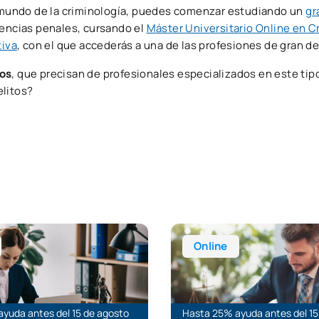
te mundo de la criminología, puedes comenzar estudiando un
gr
iencias penales, cursando el
Máster Universitario Online en C
tiva
, con el que accederás a una de las profesiones de gran 
tos
, que precisan de profesionales especializados en este ti
elitos?
estión de la Seguridad y Prevención Delictiva
rsitario Online en Abogacía y Procura + Curso de preparación
Grado Online en Derecho
Online
yuda antes del 15 de agosto
Hasta 25% ayuda antes del 15