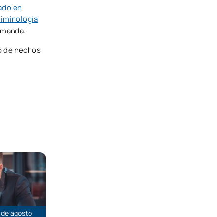
ado en
riminología
demanda.
po de hechos
 al examen de Abogacía
 de agosto