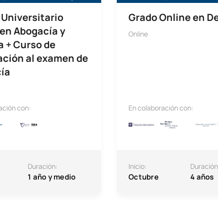
Universitario
Grado Online en D
 en Abogacía y
Online
a + Curso de
ación al examen de
ía
ación con:
En colaboración con:
Duración:
Inicio:
Duración
1 año y medio
Octubre
4 años