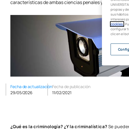
características de ambas ciencias penales y sus principa
UNIVERSITAR
propias y de
sus hábitos 
intereses p
cookies.
. P
configurar t
clic en el b
Confi
Fecha de actualización
Fecha de publicación
29/05/2026
11/02/2021
¿Qué es la criminología? ¿Y la criminalística?
Se pueden 