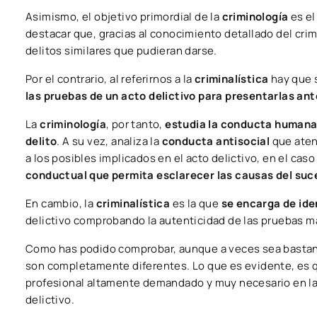
Asimismo, el objetivo primordial de la
criminología
es el
destacar que, gracias al conocimiento detallado del crim
delitos similares que pudieran darse.
Por el contrario, al referirnos a la
criminalística
hay que s
las pruebas de un acto delictivo para presentarlas ante
La
criminología
, por tanto,
estudia la conducta humana 
delito
. A su vez, analiza la
conducta antisocial
que aten
a los posibles implicados en el acto delictivo, en el caso
conductual que permita esclarecer las causas del suc
En cambio, la
criminalística
es la que
se encarga de iden
delictivo comprobando la autenticidad de las pruebas ma
Como has podido comprobar, aunque a veces sea bastante
son completamente diferentes. Lo que es evidente, es q
profesional altamente demandado y muy necesario en la 
delictivo.