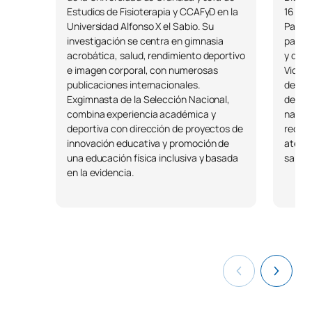
Como complemento a la formación académica, algunas
Estudios de Fisioterapia y CCAFyD en la
16 año
asignaturas integran cursos de Coursera centrados en
Universidad Alfonso X el Sabio. Su
Paliat
habilidades profesionales demandadas por las empresas,
investigación se centra en gimnasia
parte 
como Storytelling o Liderazgo y ética.
acrobática, salud, rendimiento deportivo
y del 
e imagen corporal, con numerosas
Victor
publicaciones internacionales.
de Cui
Exgimnasta de la Selección Nacional,
de Má
Plazas de nuevo ingreso ofertadas: 125
combina experiencia académica y
nacion
Plan-estudios-cafyd-malaga
deportiva con dirección de proyectos de
recono
innovación educativa y promoción de
atenci
No hay datos disponibles.
una educación física inclusiva y basada
sanita
en la evidencia.
*Carácter: FB:Formación Básica, Ob: Obligatorio, Op: Optativo