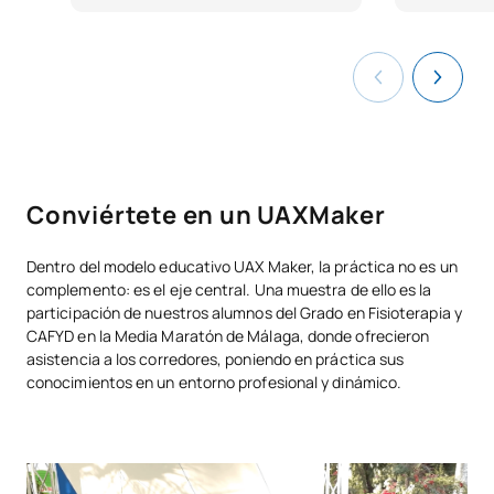
Estructura y Función del
FB
6
1º
Aparato Locomotor
OB
4
1º
Expresión Corporal y Danza
Educación Física de Base y
OB
6
1º
Juego Motores
Conviértete en un UAXMaker
Actividades Físicas en la
OB
4
2º
Dentro del modelo educativo UAX Maker, la práctica no es un
Naturaleza
complemento: es el eje central. Una muestra de ello es la
participación de nuestros alumnos del Grado en Fisioterapia y
CAFYD en la Media Maratón de Málaga, donde ofrecieron
Estadística y Análisis de
FB
6
2º
asistencia a los corredores, poniendo en práctica sus
Datos para la Investigación
conocimientos en un entorno profesional y dinámico.
Psicología de la Actividad
FB
6
2º
Física y el Deporte