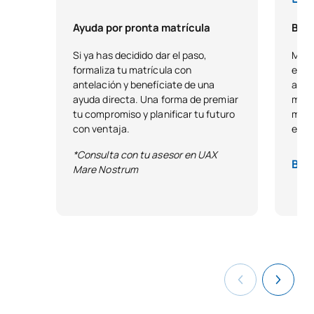
Ayuda por pronta matrícula
Beca
Si ya has decidido dar el paso,
Matr
formaliza tu matrícula con
empa
antelación y benefíciate de una
acre
ayuda directa. Una forma de premiar
mant
tu compromiso y planificar tu futuro
moti
con ventaja.
expe
*Consulta con tu asesor en UAX
Bas
Mare Nostrum