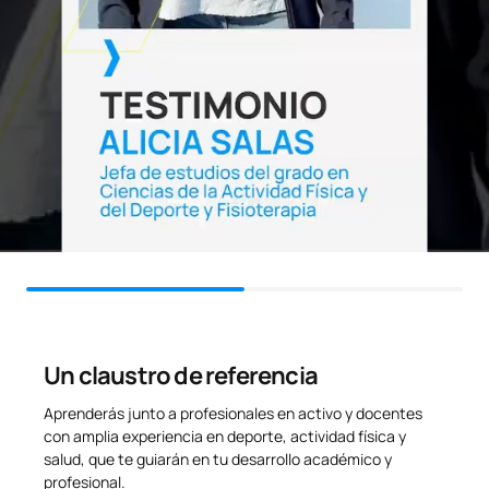
Introducción a la
Investigación en Ciencias
OP
4
1º
de la Actividad física y del
Deporte
Maestría Deportiva
OP
12
Anual
(deporte elegido en
Especialización Deportiva)
Táctica y Estrategia
OP
3
1º
Deportiva
Un claustro de referencia
Promoción y Organización
OP
3
2º
Aprenderás junto a profesionales en activo y docentes
de Eventos Deportivos
con amplia experiencia en deporte, actividad física y
salud, que te guiarán en tu desarrollo académico y
Conceptos Básicos de
profesional.
OP
4
1º