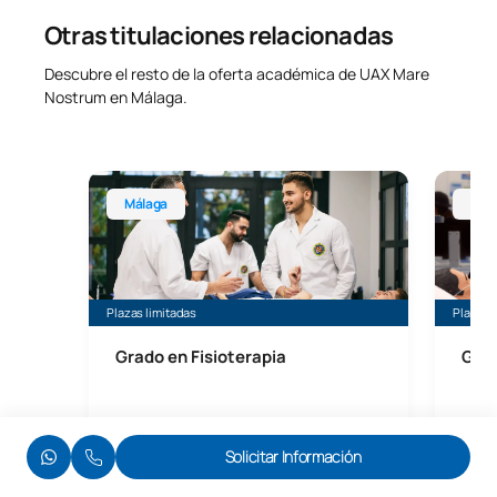
Otras titulaciones relacionadas
Descubre el resto de la oferta académica de UAX Mare
Nostrum en Málaga.
Grado en Fisioterapia Málaga
Grado e
Málaga
Mál
Plazas limitadas
Plazas 
Grado en Fisioterapia
Grad
Solicitar Información
Inicio:
Duración:
Inicio:
Septiembre
4 años
Septi