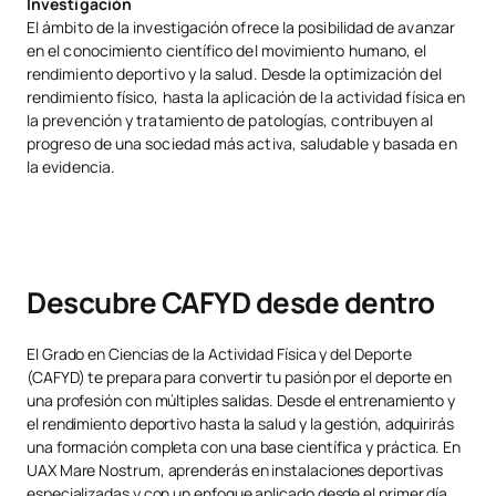
Investigación
El ámbito de la investigación ofrece la posibilidad de avanzar
Actividad Física y Salud en
OP
3
1º
en el conocimiento científico del movimiento humano, el
Poblaciones Especiales
rendimiento deportivo y la salud. Desde la optimización del
rendimiento físico, hasta la aplicación de la actividad física en
OP
4
1º
la prevención y tratamiento de patologías, contribuyen al
Nutrición
progreso de una sociedad más activa, saludable y basada en
la evidencia.
OP
6
2º
Biofísica aplicada
CUARTO CURSO
Descubre CAFYD desde dentro
Asignatura
Carácter
ECTS
Semestre
El Grado en Ciencias de la Actividad Física y del Deporte
(CAFYD) te prepara para convertir tu pasión por el deporte en
una profesión con múltiples salidas. Desde el entrenamiento y
OB
3
1º
el rendimiento deportivo hasta la salud y la gestión, adquirirás
Legislación Deportiva
una formación completa con una base científica y práctica. En
UAX Mare Nostrum, aprenderás en instalaciones deportivas
especializadas y con un enfoque aplicado desde el primer día.