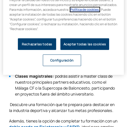
crear un perfil de sus intereses para mostrarle anuncios personalizados.
Aprende con la tecnología que utiliza el sector:
Para más información, acceda a nuestra
Política de cookies.
. Puede
aceptar la instalación de todas las cookies haciendo clic en el botón
trabajarás con equipamiento profesional de análisis y
“Aceptar cookies”, configurar tus preferencias haciendo clic en el botón
valoración como K5 de COSMED y OptoGait,
“Configurar cookies”, o rechazar su instalación, haciendo clic en el botón
herramientas utilizadas para la evaluación fisiológica, el
“Rechazar cookies”.
control del rendimiento y el análisis biomecánico del
deportista.
Rechazarlas todas
Aceptar todas las cookies
Configuración
Clases magistrales:
podrás asistir a master class de
nuestros principales partners educativos, como el
Málaga CF o la Supercopa de Baloncesto, participando
en proyectos fuera del ámbito universitario.
Descubre una formación que te prepara para destacar en
la industria deportiva y alcanzar tus metas profesionales.
Además, tienes la opción de completar tu formación con un
doble grado en Fisioterapia y CAFYD
, ideal para ampliar