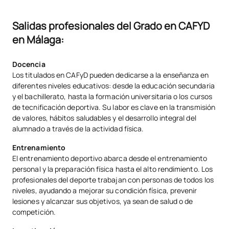
Actividades coreográficas y
Salidas profesionales del Grado en CAFYD
OP
3
1º
Acondicionamiento físico
en Málaga:
con soporte musical
Docencia
Nuevas tendencias del
OP
7
Anual
Los titulados en CAFyD pueden dedicarse a la enseñanza en
Entrenamiento en Fitness
diferentes niveles educativos: desde la educación secundaria
y el bachillerato, hasta la formación universitaria o los cursos
de tecnificación deportiva. Su labor es clave en la transmisión
Especialización deportiva (a
OP
7
Anual
de valores, hábitos saludables y el desarrollo integral del
escoger un deporte)
alumnado a través de la actividad física.
Entrenamiento
OP
4
2º
Nutrición Deportiva
El entrenamiento deportivo abarca desde el entrenamiento
personal y la preparación física hasta el alto rendimiento. Los
profesionales del deporte trabajan con personas de todos los
Recuperación Funcional y
niveles, ayudando a mejorar su condición física, prevenir
OP
4
2º
lesiones y alcanzar sus objetivos, ya sean de salud o de
Reentrenamiento al
competición.
esfuerzo