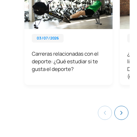
03 / 07 / 2026
08 
Carreras relacionadas con el
¿Cuá
deporte: ¿Qué estudiar si te
lice
gusta el deporte?
Depo
(CA