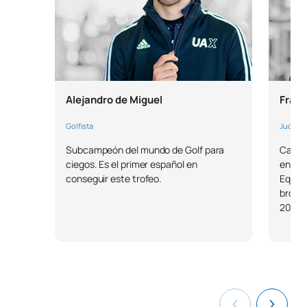
Alejandro de Miguel
Fran 
Golfista
Judoca
Subcampeón del mundo de Golf para
Campe
ciegos. Es el primer español en
en el 
conseguir este trofeo.
Equip
bronce
2024.