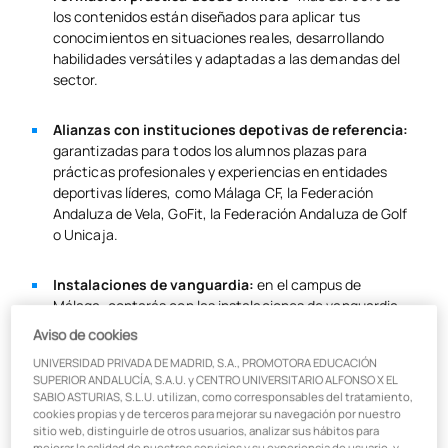
los contenidos están diseñados para aplicar tus
conocimientos en situaciones reales, desarrollando
habilidades versátiles y adaptadas a las demandas del
sector.
Alianzas con instituciones depotivas de referencia:
garantizadas para todos los alumnos plazas para
prácticas profesionales y experiencias en entidades
deportivas líderes, como Málaga CF, la Federación
Andaluza de Vela, GoFit, la Federación Andaluza de Golf
o Unicaja.
Instalaciones de vanguardia:
en el campus de
Málaga, contarás con las instalaciones de vanguardia
necesarias para la práctica y el entrenamiento de tus
Aviso de cookies
habilidades deportivas, gracias los espacios dedicados
UNIVERSIDAD PRIVADA DE MADRID, S.A., PROMOTORA EDUCACIÓN
en nuestro campus, así como nuestros acuerdos con
SUPERIOR ANDALUCÍA, S.A.U. y CENTRO UNIVERSITARIO ALFONSO X EL
instalaciones locales, como el Polideportivo Ciudad
SABIO ASTURIAS, S.L.U. utilizan, como corresponsables del tratamiento,
Jardín, el Estadio de Atletismo Ciudad de Málaga o
cookies propias y de terceros para mejorar su navegación por nuestro
Inacua, entre otros.
sitio web, distinguirle de otros usuarios, analizar sus hábitos para
mejorar la calidad de nuestros servicios y su experiencia de usuario, y