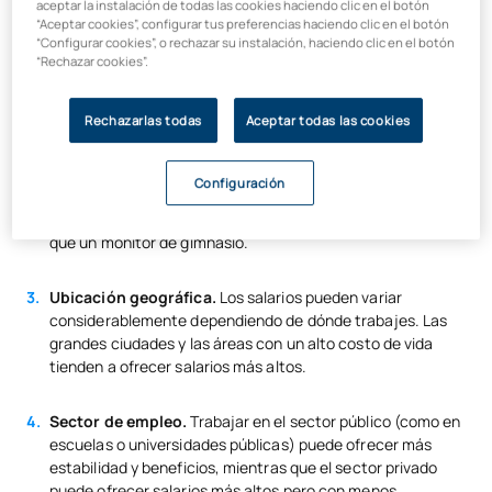
experiencia juega un papel crucial. Los recién graduados
Desarrolla habilidades complementarias
aceptar la instalación de todas las cookies haciendo clic en el botón
“Aceptar cookies”, configurar tus preferencias haciendo clic en el botón
generalmente comienzan con salarios más bajos, pero
“Configurar cookies”, o rechazar su instalación, haciendo clic en el botón
Considera lanzarte al emprendimiento
pueden ver incrementos significativos a medida que
“Rechazar cookies”.
acumulan años de experiencia.
Explora diferentes sectores
Rechazarlas todas
Aceptar todas las cookies
Especialización.
El campo de las Ciencias del Deporte es
muy amplio. Tu área de especialización puede tener un
impacto significativo en tu potencial de ingresos. Por
Configuración
ejemplo, un fisioterapeuta deportivo o un gestor de
instalaciones deportivas de alto nivel pueden ganar más
que un monitor de gimnasio.
Ubicación geográfica.
Los salarios pueden variar
considerablemente dependiendo de dónde trabajes. Las
grandes ciudades y las áreas con un alto costo de vida
tienden a ofrecer salarios más altos.
Sector de empleo.
Trabajar en el sector público (como en
escuelas o universidades públicas) puede ofrecer más
estabilidad y beneficios, mientras que el sector privado
puede ofrecer salarios más altos pero con menos