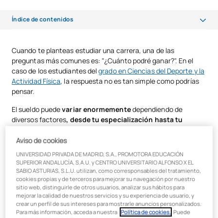
Índice de contenidos
Factores que influyen en el salario de un profesional de Ciencias del
Cuando te planteas estudiar una carrera, una de las
Deporte
preguntas más comunes es: "¿Cuánto podré ganar?". En el
caso de los estudiantes del
grado en Ciencias del Deporte y la
Sueldos en función del área o sector de trabajo
Actividad Física
, la respuesta no es tan simple como podrías
Salud
pensar.
El sueldo puede
variar enormemente
dependiendo de
Docencia y enseñanza
diversos factores
, desde tu especialización hasta tu
Gestión deportiva
ubicación geográfica
. Vamos a explorar en detalle qué
puedes esperar en términos de remuneración en este campo
Aviso de cookies
¿Cómo maximizar tus oportunidades salariales tras CAFYD?
dinámico y en crecimiento.
UNIVERSIDAD PRIVADA DE MADRID, S.A., PROMOTORA EDUCACIÓN
SUPERIOR ANDALUCÍA, S.A.U. y CENTRO UNIVERSITARIO ALFONSO X EL
Especialízate
Antes de entrar en cifras concretas, es importante entender
SABIO ASTURIAS, S.L.U. utilizan, como corresponsables del tratamiento,
cookies propias y de terceros para mejorar su navegación por nuestro
qué factores pueden influir en tu salario como graduado en
Gana experiencia
sitio web, distinguirle de otros usuarios, analizar sus hábitos para
CAFYD:
mejorar la calidad de nuestros servicios y su experiencia de usuario, y
Networking
crear un perfil de sus intereses para mostrarle anuncios personalizados.
Experiencia.
Como en muchas otras profesiones, la
Para más información, acceda a nuestra
Política de cookies.
. Puede