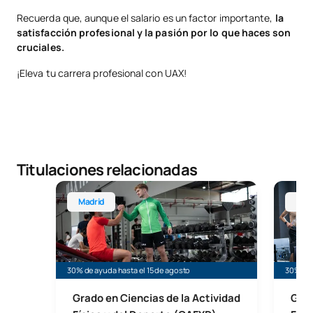
Recuerda que, aunque el salario es un factor importante,
la
satisfacción profesional y la pasión por lo que haces son
cruciales.
¡Eleva tu carrera profesional con UAX!
Titulaciones relacionadas
Grado en Ciencias de la Actividad Física y del Depo
Grado e
Madrid
Mad
30% de ayuda hasta el 15 de agosto
30% de 
Grado en Ciencias de la Actividad
Grad