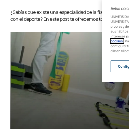
Aviso de 
¿Sabías que existe una especialidad de la fisioterapia qu
UNIVERSIDA
con el deporte? En este post te ofrecemos todos los detal
UNIVERSITAR
propias y de
sus hábitos 
intereses p
cookies.
. P
configurar t
clic en el b
Confi