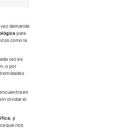
a vez demanda
ológica
para
sicos como la
Cada vez es
n, o por
xtremidades
 encuentra en
in olvidar el
fica, y
ica que nos