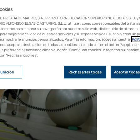
cookies
e trata todas las dolencias relacionadas
D PRIVADA DE MADRID, S.A., PROMOTORA EDUCACIÓN SUPERIOR ANDALUCÍA, S.A.U. y
les.
IO ALFONSO X EL SABIO ASTURIAS, S.L.U. utilizan, como corresponsables del tratami
 terceros para mejorar su navegación por nuestro sitio web, distinguirle de otros usua
para mejorar la calidad de nuestros servicios y su experiencia de usuario, y crear un pe
ara mostrarle anuncios personalizados. Para más información, acceda a nuestra
Polít
uede aceptar la instalación de todas las cookies haciendo clic en el botón “Aceptar coo
us preferencias haciendo clic en el botón “Configurar cookies”, o rechazar su instala
otón “Rechazar cookies”.
guración
Rechazarlas todas
Aceptar todas