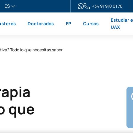
ES
+34 91 910 01 70
pañol
Estudiar 
steres
Doctorados
FP
Cursos
glish
UAX
ançais
liano
rtiva? Todo lo que necesitas saber
rapia
o que