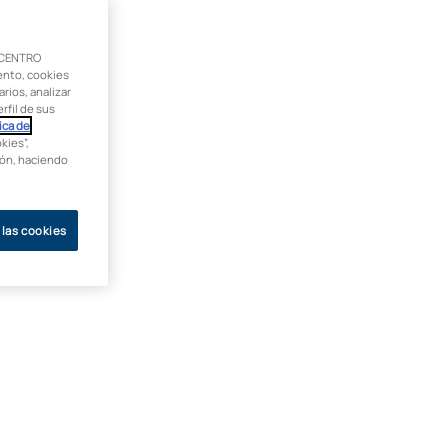
 CENTRO
ento, cookies
rios, analizar
rfil de sus
ica de
kies”,
ción, haciendo
 las cookies