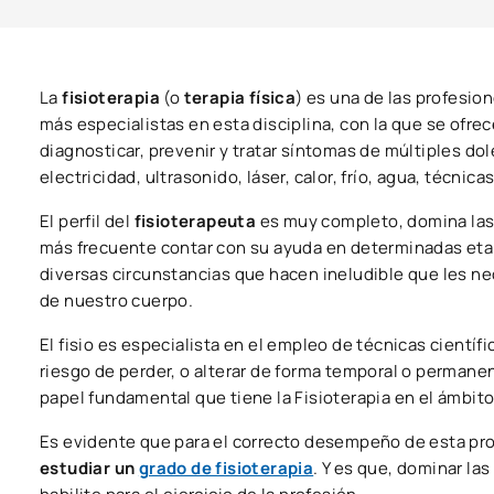
La
fisioterapia
(o
terapia física
) es una de las profesio
más especialistas en esta disciplina, con la que se ofre
diagnosticar, prevenir y tratar síntomas de múltiples d
electricidad, ultrasonido, láser, calor, frío, agua, técn
El perfil del
fisioterapeuta
es muy completo, domina las 
más frecuente contar con su ayuda en determinadas etapas
diversas circunstancias que hacen ineludible que les n
de nuestro cuerpo.
El fisio es especialista en el empleo de técnicas cient
riesgo de perder, o alterar de forma temporal o permanent
papel fundamental que tiene la Fisioterapia en el ámbito
Es evidente que para el correcto desempeño de esta pr
estudiar un
grado de fisioterapia
. Y es que, dominar la