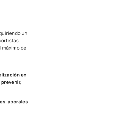
quiriendo un
portistas
el máximo de
alización en
a
prevenir,
es laborales