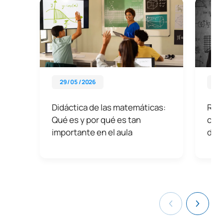
29 / 05 / 2026
29 
Didáctica de las matemáticas:
Ram
Qué es y por qué es tan
con
importante en el aula
dist