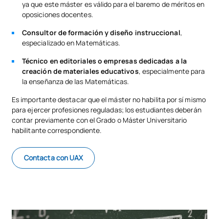
ya que este máster es válido para el baremo de méritos en
Código
Asignaturas
Carácter*
Créditos
oposiciones docentes.
Consultor de formación y diseño instruccional
,
Prácticas Académicas
especializado en Matemáticas.
SM150534
Externas en Educación
OP
6
Infantil y Primaria
Técnico en editoriales o empresas dedicadas a la
creación de materiales educativos
, especialmente para
la enseñanza de las Matemáticas.
Prácticas Académicas
SM150539
Externas en Educación
OP
6
Es importante destacar que el máster no habilita por sí mismo
para ejercer profesiones reguladas; los estudiantes deberán
Secundaria y Bachillerato
contar previamente con el Grado o Máster Universitario
habilitante correspondiente.
TOTAL:
12
Contacta con UAX
*Carácter: FB:Formación Básica, Ob: Obligatorio, Op: Optativo