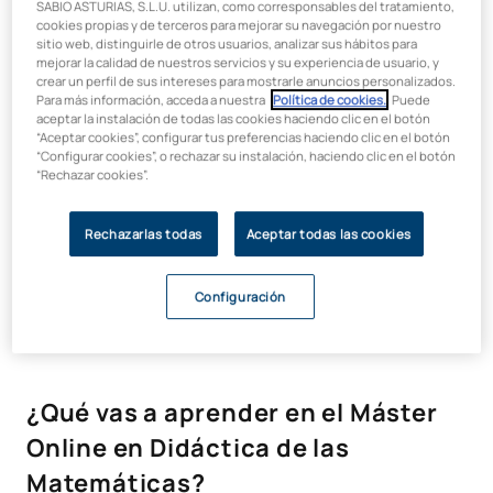
Aprendizaje práctico, flexible y
SABIO ASTURIAS, S.L.U. utilizan, como corresponsables del tratamiento,
cookies propias y de terceros para mejorar su navegación por nuestro
basado en la realidad profesional
sitio web, distinguirle de otros usuarios, analizar sus hábitos para
mejorar la calidad de nuestros servicios y su experiencia de usuario, y
crear un perfil de sus intereses para mostrarle anuncios personalizados.
Este máster oficial se basa en una metodología práctica y
Para más información, acceda a nuestra
Política de cookies.
. Puede
flexible que conecta directamente con los desafíos del
aceptar la instalación de todas las cookies haciendo clic en el botón
“Aceptar cookies”, configurar tus preferencias haciendo clic en el botón
entorno educativo real. A través de
estudios de caso,
“Configurar cookies”, o rechazar su instalación, haciendo clic en el botón
proyectos y aprendizaje colaborativo
, los estudiantes
“Rechazar cookies”.
desarrollan competencias que pueden implementar de
inmediato en su práctica docente. Nuestro enfoque fomenta
una cultura de co-creación y colaboración, impulsando el
Rechazarlas todas
Aceptar todas las cookies
aprendizaje experiencial. Además, la flexibilidad del formato
online permite
compaginar tu formación con tu vida
Configuración
profesional
, asegurando un aprendizaje adaptado a tus
necesidades.
¿Qué vas a aprender en el Máster
Online en Didáctica de las
Matemáticas?