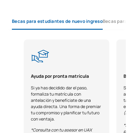
Lista de Asignaturas Optativas
Becas para estudiantes de nuevo ingreso
Becas para e
PRIMER CUATRIMESTRE
Código
Asignaturas
Carácter*
Créditos
Currículo, metodología y
evaluación de las
SM150530
Matemáticas en
OP
6
Ayuda por pronta matrícula
Beca
Educación Infantil y
Primaria
Si ya has decidido dar el paso,
Si t
formaliza tu matrícula con
acad
antelación y benefíciate de una
tale
Didáctica del Álgebra, la
ayuda directa. Una forma de premiar
estu
Aritmética y la Medida en
tu compromiso y planificar tu futuro
(Exc
SM150531
OP
6
Educación Infantil y
con ventaja.
Primaria
*Bas
*Consulta con tu asesor en UAX
publ