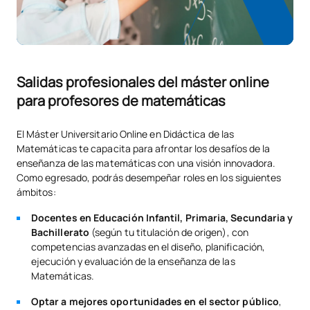
SM150536
Aritmética en Educación
OP
6
Secundaria y Bachillerato
Didáctica del Análisis y la
SM150537
Geometría en Educación
OP
6
Salidas profesionales del máster online
Secundaria y Bachillerato
para profesores de matemáticas
El Máster Universitario Online en Didáctica de las
Didáctica de la
Matemáticas te capacita para afrontar los desafíos de la
Estadística y la
enseñanza de las matemáticas con una visión innovadora.
SM150538
Probabilidad en
OP
6
Como egresado, podrás desempeñar roles en los siguientes
Educación Secundaria y
ámbitos:
Bachillerato
Docentes en Educación Infantil, Primaria, Secundaria y
Bachillerato
(según tu titulación de origen), con
TOTAL:
48
competencias avanzadas en el diseño, planificación,
ejecución y evaluación de la enseñanza de las
Matemáticas.
SEGUNDO CUATRIMESTRE
Optar a mejores oportunidades en el sector público
,