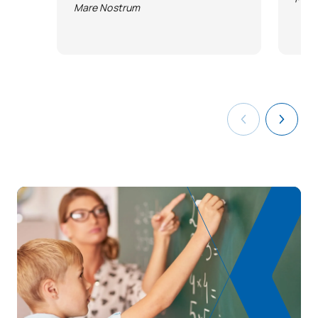
Mare Nostrum
Didáctica de la
SM150532
Geometría en Educación
OP
6
Infantil y Primaria
Didáctica de la
Estadística y la
SM150533
Probabilidad en
OP
6
Educación Infantil y
Primaria
Currículo, metodología y
evaluación de las
SM150535
Matemáticas en
OP
6
Educación Secundaria y
Bachillerato
Didáctica del Álgebra y la