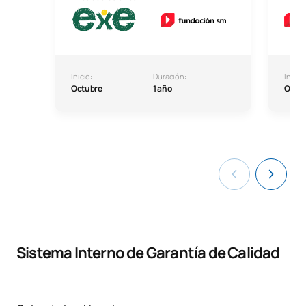
Inicio:
Duración:
Inicio:
Octubre
1 año
Octu
Sistema Interno de Garantía de Calidad