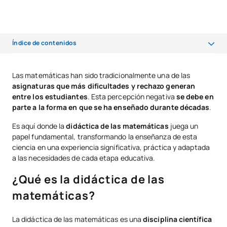
Índice de contenidos
¿Qué es la didáctica de las matemáticas?
Las matemáticas han sido tradicionalmente una de las
asignaturas que más dificultades y rechazo generan
Estudia y especialízate en Didáctica de las Matemáticas con UAX
entre los estudiantes
. Esta percepción negativa
se debe en
La didáctica de las matemáticas en infantil
parte a la forma en que se ha enseñado durante décadas
.
Didáctica de las matemáticas en primaria
Es aquí donde la
didáctica de las matemáticas
juega un
papel fundamental, transformando la enseñanza de esta
Didáctica de las matemáticas en secundaria y bachillerato
ciencia en una experiencia significativa, práctica y adaptada
a las necesidades de cada etapa educativa.
Retos actuales en la didáctica de las matemáticas
¿Qué es la didáctica de las
matemáticas?
La didáctica de las matemáticas es una
disciplina científica