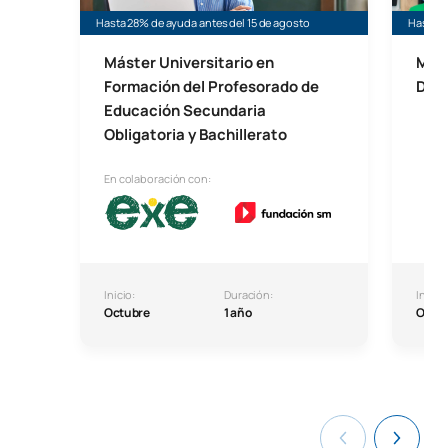
Hasta 28% de ayuda antes del 15 de agosto
Hasta 3
Máster Universitario en
Mást
Formación del Profesorado de
Didá
Educación Secundaria
Obligatoria y Bachillerato
En colaboración con:
Inicio:
Duración:
Inicio:
Octubre
1 año
Octu