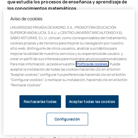
que estudia los procesos de enseñanza y aprendizaje de
los conocimientos matemáticos
.
Aviso de cookies
Se ocupa de responder estas preguntas:
UNIVERSIDAD PRIVADA DE MADRID, S.A., PROMOTORA EDUCACIÓN
¿cómo aprenden matemáticas los estudiantes?
SUPERIOR ANDALUCÍA, S.A.U. y CENTRO UNIVERSITARIO ALFONSO X EL
SABIO ASTURIAS, S.L.U. utilizan, como corresponsables del tratamiento,
¿qué obstáculos encuentran en este proceso?
cookies propias y de terceros para mejorar su navegación por nuestro
¿qué estrategias resultan más efectivas según la edad y el
sitio web, distinguirle de otros usuarios, analizar sus hábitos para
mejorar la calidad de nuestros servicios y su experiencia de usuario, y
nivel educativo?
crear un perfil de sus intereses para mostrarle anuncios personalizados.
¿cómo evaluar adecuadamente el aprendizaje
Para más información, acceda a nuestra
Política de cookies.
. Puede
aceptar la instalación de todas las cookies haciendo clic en el botón
matemático?
“Aceptar cookies”, configurar tus preferencias haciendo clic en el botón
“Configurar cookies”, o rechazar su instalación, haciendo clic en el botón
Va mucho más allá de ser un simple conjunto de técnicas para
“Rechazar cookies”.
enseñar números y operaciones. Trata de la
interacción en el
proceso de enseñanza aprendizaje del alumnado
y
pretende desarrollar metodologías activas que mejoren la
Rechazarlas todas
Aceptar todas las cookies
percepción de éste área de conocimiento, incremente la
motivación y propicie un mejor rendimiento académico.
Configuración
Para ello, se exploran
diferentes metodologías
que tienen
como objetivo que todo el alumnado logre un dominio de los