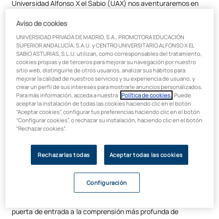
Universidad Alfonso X el Sabio (UAX) nos aventuraremos en
Estadística: Descifrando patrones en los datos
las principales ramas matemáticas, explorando sus diversos
Aviso de cookies
ámbitos de estudio y aplicaciones prácticas.
Teoría de números: Exploración profunda de los números enteros
UNIVERSIDAD PRIVADA DE MADRID, S.A., PROMOTORA EDUCACIÓN
Entre las principales
ramas de estudio
de las matemáticas,
SUPERIOR ANDALUCÍA, S.A.U. y CENTRO UNIVERSITARIO ALFONSO X EL
La rama matemática más difícil según los expertos
destacan las siguientes:
SABIO ASTURIAS, S.L.U. utilizan, como corresponsables del tratamiento,
cookies propias y de terceros para mejorar su navegación por nuestro
Álgebra: resolución de problemas
sitio web, distinguirle de otros usuarios, analizar sus hábitos para
mejorar la calidad de nuestros servicios y su experiencia de usuario, y
y exploración estructural
crear un perfil de sus intereses para mostrarle anuncios personalizados.
Para más información, acceda a nuestra
Política de cookies.
. Puede
aceptar la instalación de todas las cookies haciendo clic en el botón
El
álgebra
, a menudo considerada como la "aritmética
“Aceptar cookies”, configurar tus preferencias haciendo clic en el botón
“Configurar cookies”, o rechazar su instalación, haciendo clic en el botón
generalizada", no se limita simplemente a resolver ecuaciones
“Rechazar cookies”.
y manipular expresiones matemáticas. Además de ser una
herramienta esencial para abordar problemas matemáticos,
el álgebra nos permite explorar y entender las estructuras
Rechazarlas todas
Aceptar todas las cookies
subyacentes en diversas áreas.
Desde la resolución de
ecuaciones lineales en problemas
Configuración
de física hasta el análisis de relaciones en la
programación informática
, el álgebra actúa como una
puerta de entrada a la comprensión más profunda de