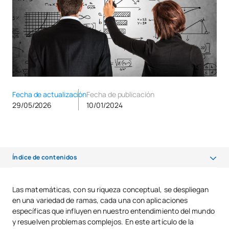
Fecha de actualización
Fecha de publicación
29/05/2026
10/01/2024
Índice de contenidos
Álgebra: resolución de problemas y exploración estructural
Las matemáticas, con su riqueza conceptual, se despliegan
en una variedad de ramas, cada una con aplicaciones
Geometría: Exploración de formas y dimensiones en el Espacio
específicas que influyen en nuestro entendimiento del mundo
Cálculo: Ciencia del cambio y predicción dinámica
y resuelven problemas complejos. En este artículo de la