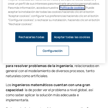
crear un perfil de sus intereses para mostrarle anuncios personalizados.
Tradicionalmente, quien se licenciaba en
Matemáticas
solía
Para más información, acceda a nuestra
Política de cookies.
. Puede
acabar dedicándose profesionalmente a la docencia
aceptar la instalación de todas las cookies haciendo clic en el botón
preuniversitaria o universitaria. No obstante, hoy día nos
“Aceptar cookies”, configurar tus preferencias haciendo clic en el botón
“Configurar cookies”, o rechazar su instalación, haciendo clic en el botón
referimos a esta profesión como una de las que cuentan con
“Rechazar cookies”.
grandes salidas profesionales
, en gran variedad de
campos.
Los matemáticos son perfiles muy demandados
en la actualidad
.
Rechazarlas todas
Aceptar todas las cookies
Si nos centramos en la
ingeniería matemática
(también
conocida como las
matemáticas para ingeniería
) es una
Configuración
rama de la ingeniería
que utiliza la matemática aplicada
y
que se basa en el
uso de herramientas computacionales
para resolver problemas de la ingeniería
, relacionados en
general con el modelamiento de diversos procesos, tanto
naturales como artificiales.
Los
ingenieros matemáticos cuentan con una gran
capacidad
: la de poder ver el problema a nivel global, así
como saber aplicar la solución más adecuada e
implementarla.