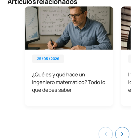
Artículos relacionados
25 / 05 / 2026
29 
¿Qué es y qué hace un
Inge
ingeniero matemático? Todo lo
lo q
que debes saber
esta