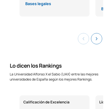
Común Europeo de Referencia para las Lenguas) de
Bases legales
entornos educativos.
castellano.
Bas
El reconocimiento de ECTS requerirá un estudio
Número de plazas de nuevo ingreso ofertadas:
300
personalizado. Contacta con nuestros asesores y te
informarán personalmente.
Lo dicen los Rankings
La Universidad Alfonso X el Sabio (UAX) entre las mejores
universidades de España según los mejores Rankings.
Calificación de Excelencia
Líder