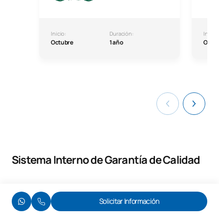
Inicio:
Duración:
Inicio:
Octubre
1 año
Octu
Sistema Interno de Garantía de Calidad
Normativa
Solicitar Información
Enlace a normativa UAX: