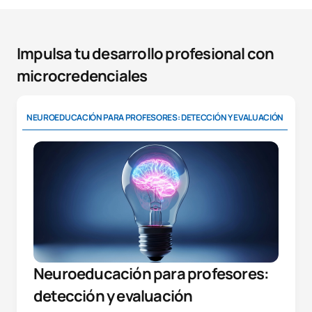
Impulsa tu desarrollo profesional con
microcredenciales
NEUROEDUCACIÓN PARA PROFESORES: DETECCIÓN Y EVALUACIÓN
IM
Neuroeducación para profesores:
detección y evaluación