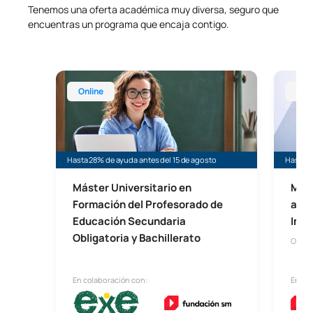
Tenemos una oferta académica muy diversa, seguro que
encuentras un programa que encaja contigo.
Máster Universitario en Profesorado de Educación 
Master 
Online
Onl
Hasta 28% de ayuda antes del 15 de agosto
Hasta 3
Máster Universitario en
Mást
Formación del Profesorado de
a la
Educación Secundaria
Incl
Obligatoria y Bachillerato
Onlin
En colaboración con:
En co