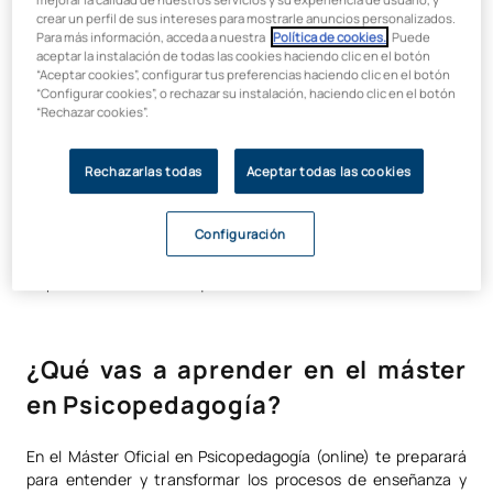
crear un perfil de sus intereses para mostrarle anuncios personalizados.
En UAX estarás acompañado en todo momento por parte de
Para más información, acceda a nuestra
Política de cookies.
. Puede
aceptar la instalación de todas las cookies haciendo clic en el botón
tutores y asesores profesionales y podrás realizar tus
“Aceptar cookies”, configurar tus preferencias haciendo clic en el botón
prácticas en más de 700 centros
educativos públicos,
“Configurar cookies”, o rechazar su instalación, haciendo clic en el botón
privados y concertados, además de gabinetes especializados.
“Rechazar cookies”.
Además, cursando este Máster oficial en Psicopedagogía,
conseguirás méritos específicos que sumarán
puntos a tu
Rechazarlas todas
Aceptar todas las cookies
nota en las oposiciones de maestros y secundaria.
En Cataluña, este máster se equipará a la especialidad de
Configuración
Orientación del Máster en Profesorado, siempre y cuando
se posea la titulación requerida.
¿Qué vas a aprender en el máster
en Psicopedagogía?
En el Máster Oficial en Psicopedagogía (online) te preparará
para entender y transformar los procesos de enseñanza y