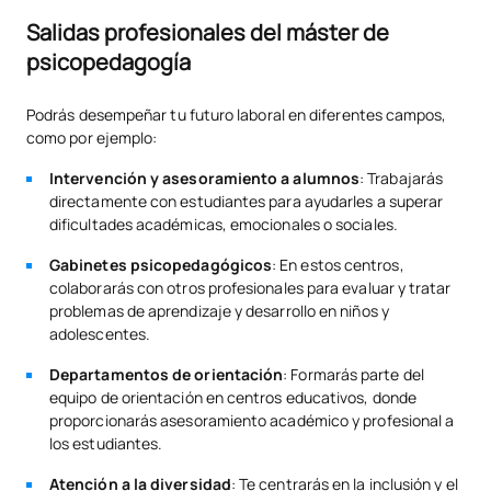
Salidas profesionales del máster de
Puedes consultar el listado completo
aquí
.
Educación para la salud y
psicopedagogía
M121031
psicopedagogía
OP
6
hospitalaria
Podrás desempeñar tu futuro laboral en diferentes campos,
Estancias y prácticas
como por ejemplo:
TOTAL:
12
internacionales
Intervención y asesoramiento a alumnos
: Trabajarás
directamente con estudiantes para ayudarles a superar
Puedes realizar estancias internacionales, conocer nuevos
dificultades académicas, emocionales o sociales.
*Carácter: FB:Formación Básica, Ob: Obligatorio, Op: Optativo
compañeros de todo el mundo e impulsar tu carrera al sector
internacional. Para más información puedes contactar con la
Gabinetes psicopedagógicos
: En estos centros,
oficina de relaciones internacionales
.
colaborarás con otros profesionales para evaluar y tratar
problemas de aprendizaje y desarrollo en niños y
adolescentes.
Departamentos de orientación
: Formarás parte del
equipo de orientación en centros educativos, donde
proporcionarás asesoramiento académico y profesional a
los estudiantes.
Atención a la diversidad
: Te centrarás en la inclusión y el