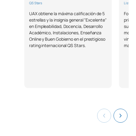
QS Stars
Lista F
UAX obtiene la máxima calificación de 5
Forbes
estrellas y la insignia general "Excelente"
privad
en Empleabilidad, Docencia, Desarrollo
su áre
Académico, Instalaciones, Enseñanza
model
Online y Buen Gobierno en el prestigioso
vincul
rating internacional QS Stars.
más d