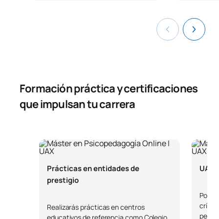
Formación práctica y certificaciones
que impulsan tu carrera
Prácticas en entidades de
UAX S
prestigio
Potenc
crític
Realizarás prácticas en centros
pedag
educativos de referencia como Colegio