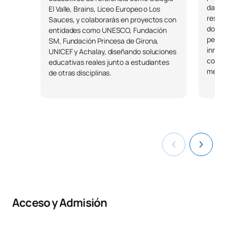
datos,
El Valle, Brains, Liceo Europeo o Los
respon
Sauces, y colaborarás en proyectos con
docent
entidades como UNESCO, Fundación
pensam
SM, Fundación Princesa de Girona,
innova
UNICEF y Achalay, diseñando soluciones
comuni
educativas reales junto a estudiantes
metodo
de otras disciplinas.
Acceso y Admisión