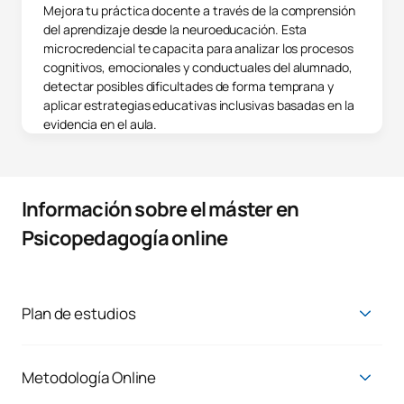
Mejora tu práctica docente a través de la comprensión
del aprendizaje desde la neuroeducación. Esta
microcredencial te capacita para analizar los procesos
cognitivos, emocionales y conductuales del alumnado,
detectar posibles dificultades de forma temprana y
aplicar estrategias educativas inclusivas basadas en la
evidencia en el aula.
Información sobre el máster en
Psicopedagogía online
Plan de estudios
Todos los profesores incluyen en su horario una hora semanal
de tutoría. Los alumnos que estén interesados deberán
solicitar con antelación una fecha para el encuentro.
Metodología Online
La principal razón por la que en UAX hay estudiantes como tú