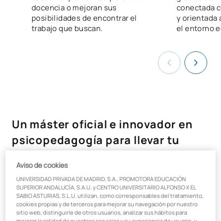
docencia o mejoran sus
conectada co
posibilidades de encontrar el
y orientada 
trabajo que buscan.
el entorno e
Un máster oficial e innovador en
psicopedagogía para llevar tu
vocación al siguiente nivel
Aviso de cookies
Con el
Máster Universitario en Psicopedagogía a
UNIVERSIDAD PRIVADA DE MADRID, S.A., PROMOTORA EDUCACIÓN
SUPERIOR ANDALUCÍA, S.A.U. y CENTRO UNIVERSITARIO ALFONSO X EL
distancia
profundizarás en la labor docente fomentando el
SABIO ASTURIAS, S.L.U. utilizan, como corresponsables del tratamiento,
aprendizaje personalizado de cada estudiante, abordando sus
cookies propias y de terceros para mejorar su navegación por nuestro
dificultades desde diferentes perspectivas como la psicología
sitio web, distinguirle de otros usuarios, analizar sus hábitos para
o la neuroeducación.
mejorar la calidad de nuestros servicios y su experiencia de usuario, y