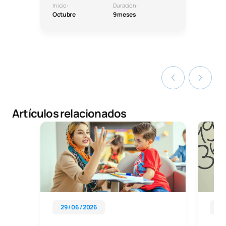
Inicio:
Duración:
Octubre
9 meses
Artículos relacionados
29 / 06 / 2026
27 