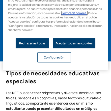
sitio web, distinguirle de otros usuarios, analizar sus hábitos para
mejorar la calidad de nuestros servicios y su experiencia de usuario, y
Máster en Atención a la
crear un perfil de sus intereses para mostrarle anuncios personalizados.
Para más información, acceda a nuestra
Política de cookies.
. Puede
aceptar la instalación de todas las cookies haciendo clic en el botón
Diversidad y Educación
“Aceptar cookies”, configurar tus preferencias haciendo clic en el botón
“Configurar cookies”, o rechazar su instalación, haciendo clic en el botón
Inclusiva
“Rechazar cookies”.
Rechazarlas todas
Aceptar todas las cookies
Más información
Configuración
Tipos de necesidades educativas
especiales
Las
NEE
pueden tener orígenes muy diversos: desde causas
físicas, sensoriales o cognitivas, hasta factores culturales o
lingüísticos. Lo importante es entender que
un mismo
estudiante puede presentar dificultades en múltiples