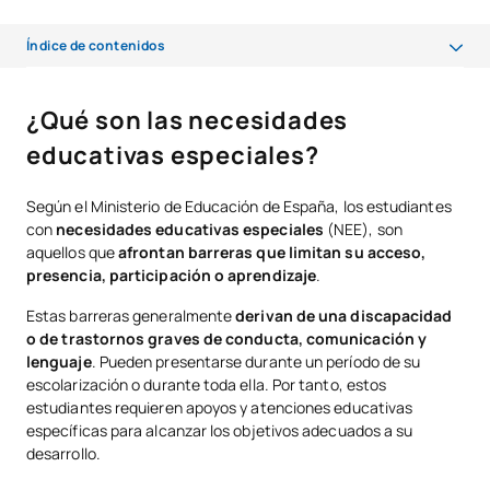
Índice de contenidos
¿Qué son las necesidades educativas especiales?
¿Qué son las necesidades
NEE vs NEAE: diferencias esenciales que todo educador debe
educativas especiales?
conocer
¿Por qué es crucial clasificarlas correctamente?
Según el Ministerio de Educación de España, los estudiantes
con
necesidades educativas especiales
(NEE), son
Conocer esta clasificación te ayudará a
aquellos que
afrontan barreras que limitan su acceso,
presencia, participación o aprendizaje
.
Legislación y marco normativo de las NEE en España
Estas barreras generalmente
derivan de una
discapacidad
Marco constitucional y legal
o de
trastornos graves de conducta, comunicación y
lenguaje
. Pueden presentarse durante un período de su
Ley Orgánica de Educación (LOMLOE)
escolarización o durante toda ella. Por tanto, estos
estudiantes requieren apoyos y atenciones educativas
Real Decreto de Ordenación Educativa
específicas para alcanzar los objetivos adecuados a su
desarrollo.
Normativa de derechos y accesibilidad