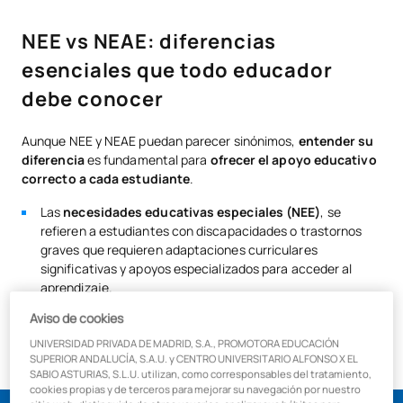
Desarrollo autonómico
NEE vs NEAE: diferencias
¿Cómo identificar a un alumno con NEE?
esenciales que todo educador
Estrategias para trabajar con alumnos con necesidades educativas
especiales
debe conocer
¿Cómo especializarme para trabajar con niños con necesidades
Aunque NEE y NEAE puedan parecer sinónimos,
entender su
educativas?
diferencia
es fundamental para
ofrecer el apoyo educativo
correcto a cada estudiante
.
Las
necesidades educativas especiales (NEE)
, se
refieren a estudiantes con discapacidades o trastornos
graves que requieren adaptaciones curriculares
significativas y apoyos especializados para acceder al
aprendizaje.
Las
necesidades específicas de apoyo educativo
Aviso de cookies
(NEAE)
, incluyen alumnos que, sin tener una discapacidad,
UNIVERSIDAD PRIVADA DE MADRID, S.A., PROMOTORA EDUCACIÓN
necesitan apoyos adicionales por diversas circunstancias.
SUPERIOR ANDALUCÍA, S.A.U. y CENTRO UNIVERSITARIO ALFONSO X EL
SABIO ASTURIAS, S.L.U. utilizan, como corresponsables del tratamiento,
cookies propias y de terceros para mejorar su navegación por nuestro