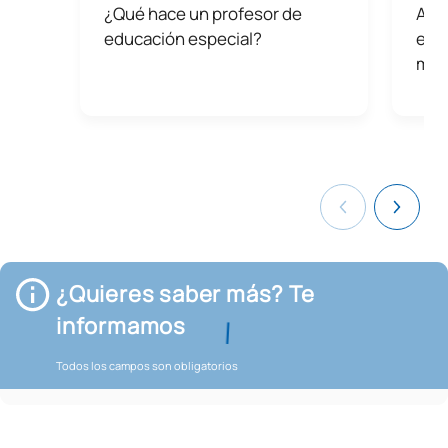
¿Qué hace un profesor de
Arit
educación especial?
educ
mie
¿Quieres saber más? Te
informamos
Todos los campos son obligatorios