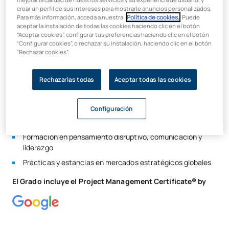
negocios como la mediación, la negociación intercultural , las
crear un perfil de sus intereses para mostrarle anuncios personalizados.
finanzas, el derecho o el marketing con dos aspectos
Para más información, acceda a nuestra
Política de cookies.
. Puede
fundamentales; el uso de los datos y la incorporación de las
aceptar la instalación de todas las cookies haciendo clic en el botón
“Aceptar cookies”, configurar tus preferencias haciendo clic en el botón
nuevas tecnologías.
“Configurar cookies”, o rechazar su instalación, haciendo clic en el botón
“Rechazar cookies”.
Sólida formación en negocio y dirección estratégica
Pensamiento Data Driven y certificación de IBM en
Rechazarlas todas
Aceptar todas las cookies
analítica avanzada
700 horas de formación en tecnologías emergentes y su
impacto en los negocios
Configuración
Proyectos reales de innovación con empresas
Formación en pensamiento disruptivo, comunicación y
liderazgo
Prácticas y estancias en mercados estratégicos globales
El Grado incluye el Project Management Certificate® by