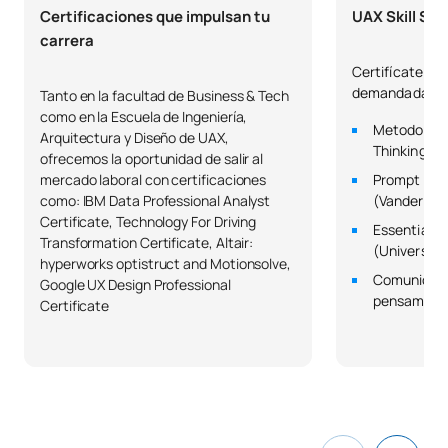
Certificaciones que impulsan tu
UAX Skill Sch
C0320418
Derecho Procesal 3
OB
6
carrera
Certifícate en
C0320419
Derecho Administrativo 3
OB
6
demandadas po
Tanto en la facultad de Business & Tech
como en la Escuela de Ingeniería,
Metodología
Arquitectura y Diseño de UAX,
TOTAL:
30
Thinking (Un
ofrecemos la oportunidad de salir al
mercado laboral con certificaciones
Prompt Eng
como: IBM Data Professional Analyst
(Vanderbilt
SEGUNDO CUATRIMESTRE
Certificate, Technology For Driving
Essential St
Transformation Certificate, Altair:
(University
Código
Asignaturas
Carácter*
Créditos
hyperworks optistruct and Motionsolve,
Comunicació
Google UX Design Professional
pensamiento
Certificate
Organizaciones
Internacionales
0221710
FB
6
/International
Organizations
Derecho Financiero y