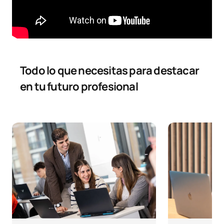
TOTAL:
33
Tercer Curso
Todo lo que necesitas para destacar
PRIMER CUATRIMESTRE
en tu futuro profesional
Código
Asignaturas
Carácter*
Créditos
Sociología de las
0221700
Relaciones
FB
6
Internacionales
C0320416
Derecho Civil 3
OB
6
C0320417
Derecho Penal 2
OB
6