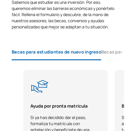
Countries
Sabemos que estudiar es una inversión. Por eso,
queremos eliminar las barreras económicas y ponértelo
fácil. Rellena el formulario y descubre, de la mano de
Global Environmental
nuestros asesores, las becas, convenios y ayudas
0421702
OB
3
Policy
personalizadas que mejor se adaptan a tu situación.
TOTAL:
27
Becas para estudiantes de nuevo ingreso
Becas para e
SEGUNDO CUATRIMESTRE
Código
Asignaturas
Carácter*
Créditos
Prácticas académicas
0421703
OB
12
externas
Ayuda por pronta matrícula
Beca
0421704
Trabajo Fin de Grado
OB
6
Si ya has decidido dar el paso,
Si t
formaliza tu matrícula con
acad
antelación y benefíciate de una
tale