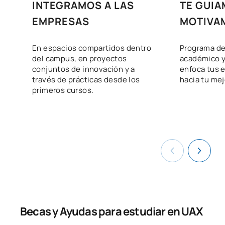
INTEGRAMOS A LAS
TE GUIA
PRIMER CUATRIMESTRE
EMPRESAS
MOTIVA
Código
Asignaturas
Carácter*
Créditos
En espacios compartidos dentro
Programa de
Regional Studies and
del campus, en proyectos
académico y
conjuntos de innovación y a
enfoca tus e
0321701
Foreign Policies of
OB
6
través de prácticas desde los
hacia tu mejo
American Countries
primeros cursos.
Regional Studies and
0321703
Foreign Policies of Asian
OB
6
Countries
Métodos de Análisis en las
0321704
OB
6
Relaciones Internacionales
Regional Studies and
Becas y Ayudas para estudiar en UAX
0421701
Foreign Policies of African
OB
6