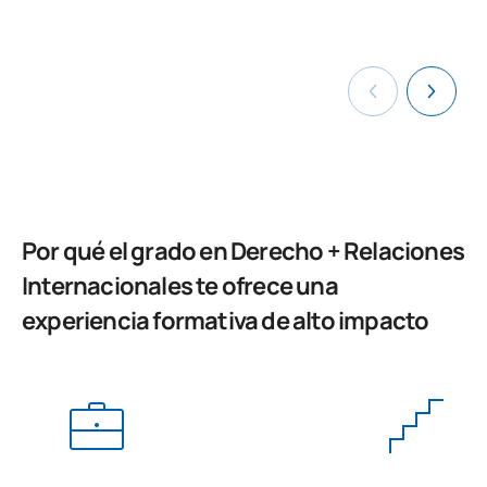
externas
C0420423
Trabajo Fin de Grado
OB
6
TOTAL:
39
ASIGNATURAS OPTATIVAS
Por qué el grado en Derecho + Relaciones
Código
Asignaturas
Carácter*
Créditos
Internacionales te ofrece una
experiencia formativa de alto impacto
Optativa
OP
12
TOTAL:
12
Quinto Curso