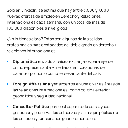
Solo en LinkedIn, se estima que hay entre 3.500 y 7.000
TOTAL:
18
nuevas ofertas de empleo en Derecho y Relaciones
Internacionales cada semana, con un total de más de
100.000 disponibles a nivel global.
Cuarto Curso
¿No lo tienes claro? Estas son algunas de las salidas
profesionales mas destacadas del doble grado en derecho +
PRIMER CUATRIMESTRE
relaciones internacionales
Código
Asignaturas
Carácter*
Créditos
Diplomático
enviado a países extranjeros para ejercer
como representante y mediador en cuestiones de
carácter político o como representante del país.
Negociación y Liderazgo
0321700
OB
6
Internacional
Foreign Affairs Analyst
expertos en una o varias áreas de
las relaciones internacionales, como política exterior,
geopolítica y seguridad nacional.
Managing a Successful
0421700
OB
3
International Project
Consultor Político
personal capacitado para ayudar,
gestionar y preservar los esfuerzos y la imagen pública de
los políticos y funcionarios gubernamentales.
C0420414
Derecho Mercantil 2
OB
6