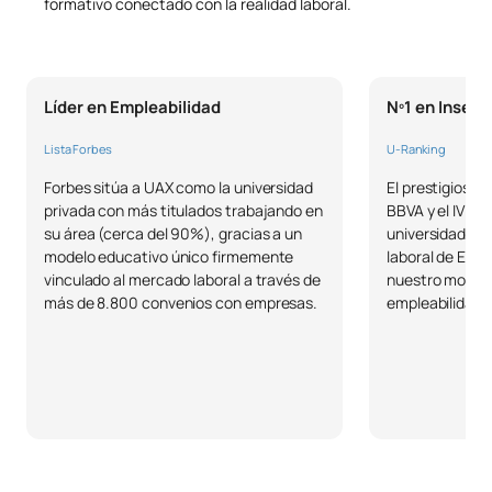
formativo conectado con la realidad laboral.
0421733
OP
6
for Modern Diplomacy
C0320443
Derechos Humanos
OP
6
Líder en Empleabilidad
Nº1 en Inserc
Seguridad internacional,
Lista Forbes
U-Ranking
ciberseguridad y
Forbes sitúa a UAX como la universidad
El prestigioso 
C0420438
defensa/International
OP
6
privada con más titulados trabajando en
BBVA y el IVIE 
Security, cibersecurity
su área (cerca del 90%), gracias a un
universidad con
and defense
modelo educativo único firmemente
laboral de Esp
vinculado al mercado laboral a través de
nuestro modelo
más de 8.800 convenios con empresas.
empleabilidad r
TOTAL:
18
*Carácter: FB:Formación Básica, Ob: Obligatorio, Op: Optativo