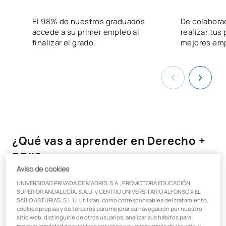
El 98% de nuestros graduados
De colabora
accede a su primer empleo al
realizar tus 
finalizar el grado.
mejores emp
¿Qué vas a aprender en Derecho +
RRII?
Aviso de cookies
El
Doble Grado en Derecho + Relaciones Internacionales
UNIVERSIDAD PRIVADA DE MADRID, S.A., PROMOTORA EDUCACIÓN
de UAX
te prepara para enfrentarte al reto que supone para
SUPERIOR ANDALUCÍA, S.A.U. y CENTRO UNIVERSITARIO ALFONSO X EL
SABIO ASTURIAS, S.L.U. utilizan, como corresponsables del tratamiento,
las empresas, un mercado cada vez más global y digitalizado.
cookies propias y de terceros para mejorar su navegación por nuestro
sitio web, distinguirle de otros usuarios, analizar sus hábitos para
Te formarás combinando conocimientos esenciales de los
mejorar la calidad de nuestros servicios y su experiencia de usuario, y