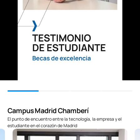
Fundamentos de
C0220419
FB
6
Derecho Tecnológico
C0220420
Derecho Procesal 1
OB
3
TOTAL:
42
SEGUNDO CUATRIMESTRE
Código
Asignaturas
Carácter*
Créditos
Campus Madrid Chamberí
Competencias
El punto de encuentro entre la tecnología, la empresa y el
Interculturales y
estudiante en el corazón de Madrid
Resolución de conflictos
0221707
OB
3
/ Cross Cultural