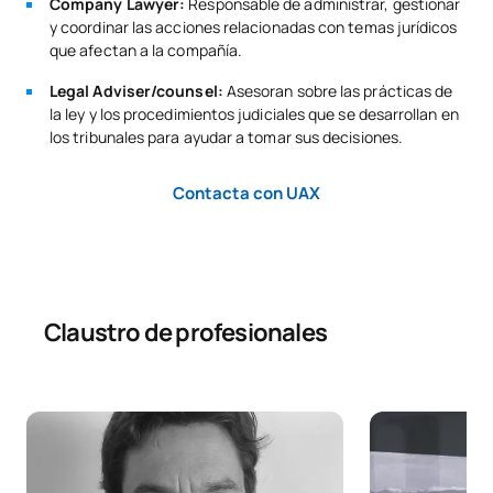
Company Lawyer:
Responsable de administrar, gestionar
y coordinar las acciones relacionadas con temas jurídicos
Derecho Internacional
que afectan a la compañía.
C0420415
OB
6
Privado
Legal Adviser/counsel:
Asesoran sobre las prácticas de
la ley y los procedimientos judiciales que se desarrollan en
Derecho Financiero y
los tribunales para ayudar a tomar sus decisiones.
C0420416
OB
6
Tributario 2
Contacta con UAX
TOTAL:
27
SEGUNDO CUATRIMESTRE
Claustro de profesionales
Código
Asignaturas
Carácter*
Créditos
Política Exterior de la
0221709
Unión Europea/European
OB
6
Union Foreign Policy