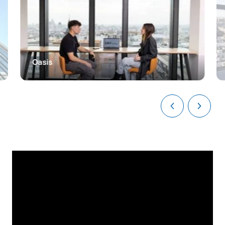
Competence and
Conflict Resolution
C0220421
Derecho Procesal 2
OB
6
Oasis
Derecho de Unión
C0220422
OB
6
Europea
Derecho Civil 2: smart
C0220423
OB
3
contracts
Documentación e
C0220424
OB
3
informática Jurídica
C0220425
Derecho Administrativo 2
OB
6
C0220426
Derecho Penal 1
OB
6