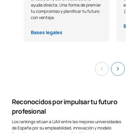
TOTAL:
18
ayuda directa. Una forma de premiar
estu
tu compromiso y planificar tu futuro
(Exc
con ventaja.
ASIGNATURAS OPTATIVAS
Bas
Bases legales
Código
Asignaturas
Carácter*
Créditos
Optativa
OP
24
TOTAL:
24
Lista de Asignaturas Optativas
Reconocidos por impulsar tu futuro
PRIMER CUATRIMESTRE
profesional
Código
Asignaturas
Carácter*
Créditos
Los rankings sitúan a UAX entre las mejores universidades
de España por su empleabilidad, innovación y modelo
Strategies and Models