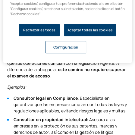
Conclusión
“Aceptar cookies”, configurar tus preferencias haciendo clic en el botón
personas acusadas de delitos. Su trabajo puede variar
“Configurar cookies”, o rechazar su instalación, haciendo clic en el botón
desde representar a un cliente en un juicio, hasta
“Rechazar cookies”.
asesorarlo en temas de derecho penal.
Consultoría jurídica
Rechazarlas todas
Aceptar todas las cookies
Si prefieres trabajar en un entorno corporativo, la consultoría
Configuración
jurídica es una excelente opción. En este rol, te encargarás
de asesorar a empresas en cuestiones legales, garantizando
que sus operaciones cumplan con la legislación vigente. A
diferencia de la abogacía,
este camino no requiere superar
el examen de acceso
.
Ejemplos:
Consultor legal en Compliance
: Especialista en
garantizar que las empresas cumplan con todas las leyes y
regulaciones aplicables, evitando riesgos legales y multas.
Consultor en propiedad intelectual
: Asesora a las
empresas en la protección de sus patentes, marcas y
derechos de autor, así como en la gestión de litigios