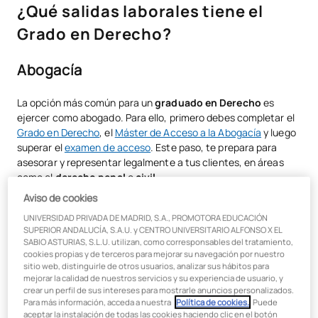
¿Qué salidas laborales tiene el
Abogacía
Grado en Derecho?
Consultoría jurídica
Abogacía
Carrera judicial y fiscal
La opción más común para un
graduado en Derecho
es
Asesoría en organizaciones internacionales
ejercer como abogado. Para ello, primero debes completar el
Investigación y docencia
Grado en Derecho
, el
Máster de Acceso a la Abogacía
y luego
superar el
examen de acceso
. Este paso, te prepara para
Gestión de Recursos Humanos
asesorar y representar legalmente a tus clientes, en áreas
como el
derecho penal
o
civil
.
Derecho tecnológico y de la información
Aviso de cookies
Es importante destacar, que los abogados deben estar
Derecho de la propiedad intelectual e industrial
colegiados en el Colegio de Abogados correspondiente a su
UNIVERSIDAD PRIVADA DE MADRID, S.A., PROMOTORA EDUCACIÓN
SUPERIOR ANDALUCÍA, S.A.U. y CENTRO UNIVERSITARIO ALFONSO X EL
lugar de ejercicio.
La colegiación, es esencial para poder
Derecho ambiental
SABIO ASTURIAS, S.L.U. utilizan, como corresponsables del tratamiento,
ejercer legalmente
y acceder a los beneficios y recursos que
cookies propias y de terceros para mejorar su navegación por nuestro
ofrece el colegio profesional.
sitio web, distinguirle de otros usuarios, analizar sus hábitos para
Otras opciones
mejorar la calidad de nuestros servicios y su experiencia de usuario, y
Ejemplo
:
crear un perfil de sus intereses para mostrarle anuncios personalizados.
¿Qué rama del Derecho tiene más salida laboral?
Para más información, acceda a nuestra
Política de cookies.
. Puede
aceptar la instalación de todas las cookies haciendo clic en el botón
Abogado penalista
: Se especializa en la defensa de