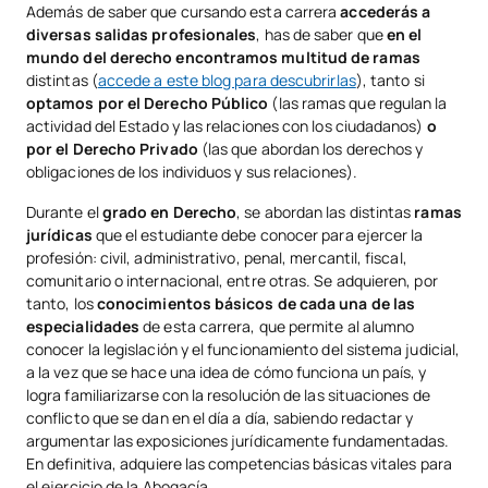
Además de saber que cursando esta carrera
accederás a
diversas salidas profesionales
, has de saber que
en el
mundo del derecho encontramos multitud de ramas
distintas (
accede a este blog para descubrirlas
), tanto si
optamos por el Derecho Público
(las ramas que regulan la
actividad del Estado y las relaciones con los ciudadanos)
o
por el Derecho Privado
(las que abordan los derechos y
obligaciones de los individuos y sus relaciones).
Durante el
grado en Derecho
, se abordan las distintas
ramas
jurídicas
que el estudiante debe conocer para ejercer la
profesión: civil, administrativo, penal, mercantil, fiscal,
comunitario o internacional, entre otras. Se adquieren, por
tanto, los
conocimientos básicos de cada una de las
especialidades
de esta carrera, que permite al alumno
conocer la legislación y el funcionamiento del sistema judicial,
a la vez que se hace una idea de cómo funciona un país, y
logra familiarizarse con la resolución de las situaciones de
conflicto que se dan en el día a día, sabiendo redactar y
argumentar las exposiciones jurídicamente fundamentadas.
En definitiva, adquiere las competencias básicas vitales para
el ejercicio de la Abogacía.