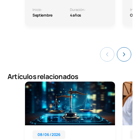
Inicio:
Duración:
Inicio:
Septiembre
4 años
Octu
Artículos relacionados
08 / 06 / 2026
08 