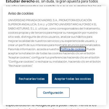
Estudiar derecho
es, sin duda, la gran apuesta para todos
aquellos interesados en contribuir a que se cumplan las leyes
establecidas, y se “haga justicia”.
Aviso de cookies
La
carrera de derecho
sigue siendo una de las que cuentan
UNIVERSIDAD PRIVADA DE MADRID, S.A., PROMOTORA EDUCACIÓN
SUPERIOR ANDALUCÍA, S.A.U. y CENTRO UNIVERSITARIO ALFONSO X EL
con más salidas profesionales. Y es que, en torno al ámbito del
SABIO ASTURIAS, S.L.U. utilizan, como corresponsables del tratamiento,
Derecho
y la
Abogacía
, con frecuencia surgen numerosas
cookies propias y de terceros para mejorar su navegación por nuestro
vacantes en las empresas e instituciones, tanto en el sector
sitio web, distinguirle de otros usuarios, analizar sus hábitos para
público como en el privado.
mejorar la calidad de nuestros servicios y su experiencia de usuario, y
crear un perfil de sus intereses para mostrarle anuncios personalizados.
Para más información, acceda a nuestra
Política de cookies.
. Puede
Ser abogado implica contar con un perfil altamente
aceptar la instalación de todas las cookies haciendo clic en el botón
cualificado para poder
ejercer la Abogacía
en diversos
“Aceptar cookies”, configurar tus preferencias haciendo clic en el botón
puestos y destinos profesionales. Es uno de los perfiles que
“Configurar cookies”, o rechazar su instalación, haciendo clic en el botón
siempre serán necesarios y continuarán teniendo gran
“Rechazar cookies”.
demanda en la sociedad, tanto a nivel nacional como
internacional.
Rechazarlas todas
Aceptar todas las cookies
Más tarde o más temprano, todos tendremos que recurrir a
los servicios de un abogado para algún trámite. En las
Configuración
empresas, por ejemplo, son conscientes de la gran necesidad
de estos perfiles, siendo frecuente que cuenten con
especialistas en la Abogacía para poder hacer frente a los