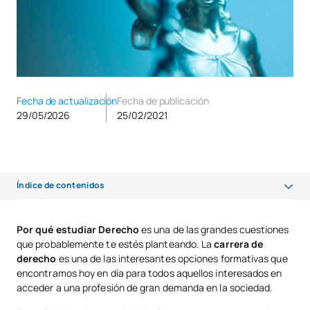
Fecha de actualización
Fecha de publicación
29/05/2026
25/02/2021
Índice de contenidos
¿Por qué estudiar derecho?
Por qué estudiar Derecho
es una de las grandes cuestiones
que probablemente te estés planteando. La
carrera de
¿Cuánto dura la carrera de derecho?
derecho
es una de las interesantes opciones formativas que
encontramos hoy en día para todos aquellos interesados en
acceder a una profesión de gran demanda en la sociedad.