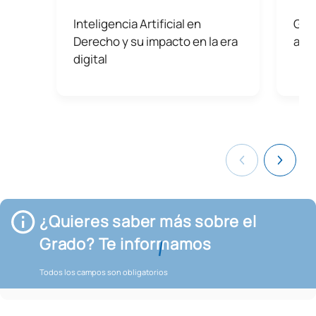
Inteligencia Artificial en
Gra
Derecho y su impacto en la era
año
digital
¿Quieres saber más sobre el
Grado? Te informamos
Todos los campos son obligatorios