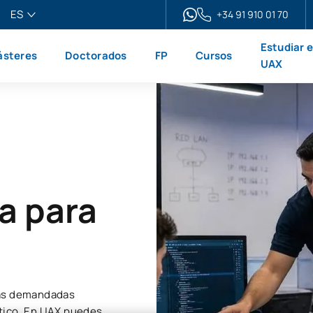
ES
+34 91 910 01 70
pañol
Estudiar 
steres
Doctorados
FP
Cursos
glish
UAX
ançais
liano
a para
más demandadas
ctico. En UAX puedes