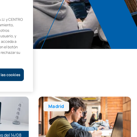
.U. y CENTRO
amiento,
 otros
 usuario, y
, acceda a
en el botón
o rechazar su
 las cookies
Desarrollo de Aplicaciones Web
Técnico Superior en Administración de Sist
Madrid
s del 14/08