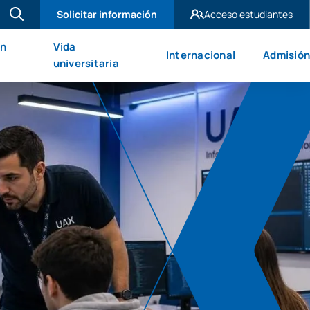
Solicitar información
Acceso estudiantes
UAX Madrid
en
Vida
Internacional
Admisión
UAX Mare Nostrum
universitaria