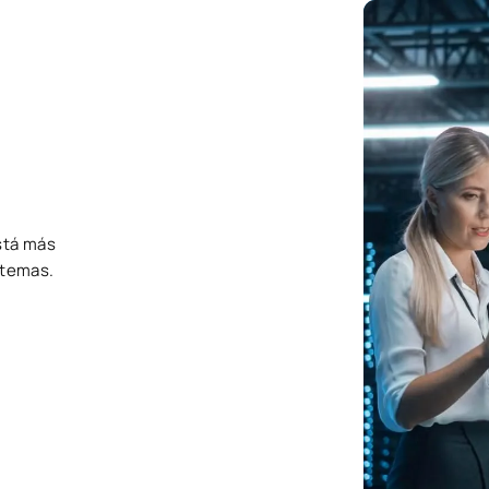
stá más
stemas.