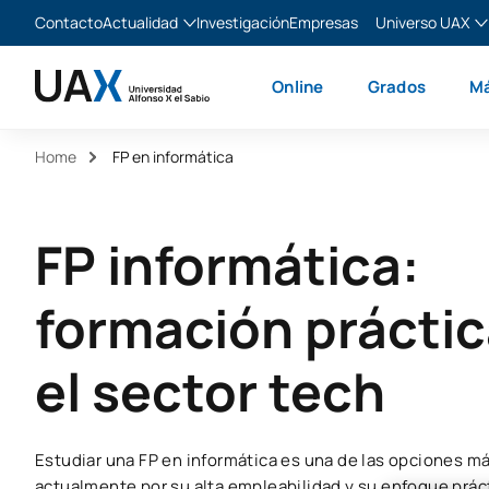
Contacto
Actualidad
Investigación
Empresas
Universo UAX
Blog
The Valley
Es
Online
Grados
Má
Noticias
XTART
En
MIR Asturias
Fr
Home
FP en informática
Ita
FP informática:
formación práctic
el sector tech
Estudiar una FP en informática es una de las opciones 
actualmente por su alta empleabilidad y su enfoque prá