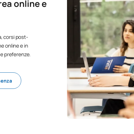
urea online e
a, corsi post-
e online e in
ue preferenze.
esenza