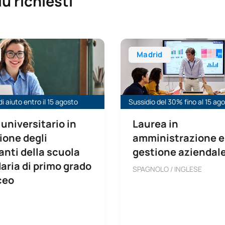
iù richiesti
isorse umane
sitario in Formazione degli insegnanti per la scuola secondaria
Laurea in Amministrazione e
Madrid
i aiuto entro il 15 agosto
Sussidio del 30% fino al 15 ag
universitario in
Laurea in
ione degli
amministrazione e
nti della scuola
gestione aziendal
aria di primo grado
SPAGNOLO / INGLESE
iceo