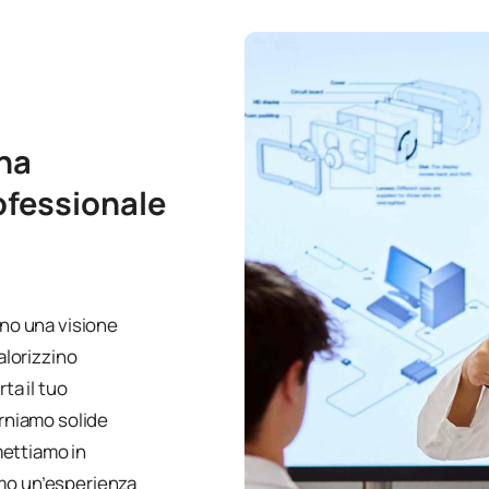
una
ofessionale
ano una visione
valorizzino
ta il tuo
orniamo solide
mettiamo in
amo un’esperienza