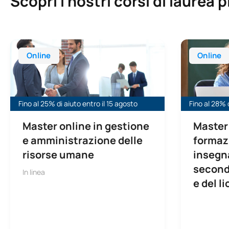
Scopri i nostri corsi di laurea p
Master universitario online in Direzione e gestione delle r
Master univer
Online
Online
Fino al 25% di aiuto entro il 15 agosto
Fino al 28% d
Master online in gestione
Master 
e amministrazione delle
formaz
risorse umane
insegna
second
In linea
e del l