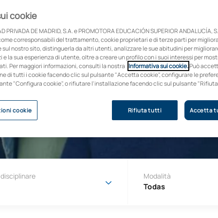
pus
sui cookie
D PRIVADA DE MADRID, S.A. e PROMOTORA EDUCACIÓN SUPERIOR ANDALUCÍA, S.
come corresponsabili del trattamento, cookie proprietari e di terze parti per migliora
sul nostro sito, distinguerla da altri utenti, analizzare le sue abitudini per migliorar
 lunedì al sabato
zi e la sua esperienza di utente, oltre a creare un profilo con i suoi interessi per mos
ti. Per maggiori informazioni, consulti la nostra
Informativa sui cookie.
Può accet
one di tutti i cookie facendo clic sul pulsante "Accetta cookie", configurare le pref
sante "Configura cookie", o rifiutare l'installazione facendo clic sul pulsante "Rifiuta
ioni cookie
Rifiuta tutti
Accetta tu
disciplinare
Modalità