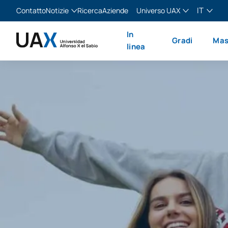
IT
Contatto
Notizie
Ricerca
Aziende
Universo UAX
Blog
The Valley
Italiano
In
Gradi
Mas
Notizie
XTART
English
linea
MIR Asturias
Español
Français