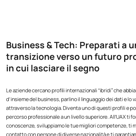
Business & Tech: Preparati a 
transizione verso un futuro pr
in cui lasciare il segno
Le aziende cercano profili internazionali “ibridi” che abbi
d’insieme del business, parlino il linguaggio dei dati e lo 
attraverso la tecnologia. Diventa uno di questi profili e por
percorso professionale a un livello superiore. All’UAX ti f
conoscenze, sviluppiamo le tue migliori competenze, ti 
contatto con persone di diverse nazionalità e ti garanti