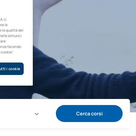
A.U.
re la
e la qualità dei
trarle annunci
tare
erenze facendo
 cookie".
tti i cookie
Cerca corsi