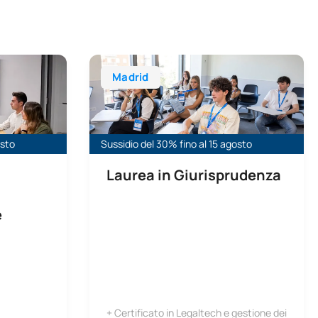
 di primo grado e il liceo, la formazione professionale e l'ins
 Gestione Aziendale
Laurea in Giurisprudenza
Madrid
osto
Sussidio del 30% fino al 15 agosto
Laurea in Giurisprudenza
e
+ Certificato in Legaltech e gestione dei