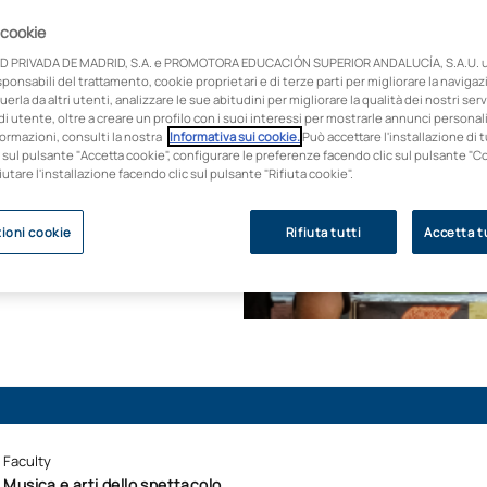
 un curriculum
 cookie
i ed esecutori di fama
D PRIVADA DE MADRID, S.A. e PROMOTORA EDUCACIÓN SUPERIOR ANDALUCÍA, S.A.U. ut
 compatibile con la
onsabili del trattamento, cookie proprietari e di terze parti per migliorare la naviga
uerla da altri utenti, analizzare le sue abitudini per migliorare la qualità dei nostri servi
i utente, oltre a creare un profilo con i suoi interessi per mostrarle annunci personali
mini di occupabilità
ormazioni, consulti la nostra
Informativa sui cookie.
Può accettare l'installazione di t
 sul pulsante "Accetta cookie", configurare le preferenze facendo clic sul pulsante "C
fiutare l'installazione facendo clic sul pulsante "Rifiuta cookie".
ioni cookie
Rifiuta tutti
Accetta tu
i ammissione
Faculty
Musica e arti dello spettacolo