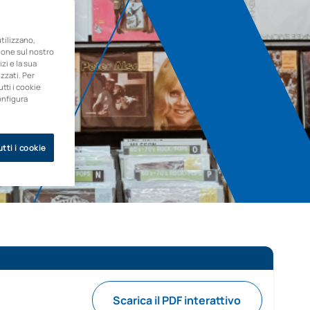
ilizzano,
zione sul nostro
zi e la sua
zzati. Per
utti i cookie
onfigura
tti i cookie
Scarica il PDF interattivo