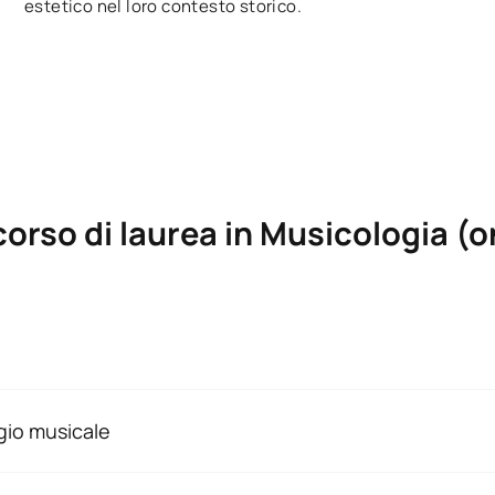
estetico nel loro contesto storico.
corso di laurea in Musicologia (o
urea in Musicologia è un team innovativo, motivato e impegnat
e lezioni sono tenute da musicologi con un dottorato di ricer
ggio musicale
ecedente nel campo musicale, come studente dell’UAX e grazi
r l'anno accademico in corso.
ale” da 2 ECTS, avrai a tua disposizione materiale teorico pe