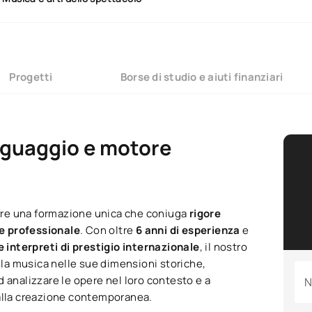
Progetti
Borse di studio e aiuti finanziari
inguaggio e motore
offre una formazione unica che coniuga
rigore
e professionale
. Con oltre
6 anni di esperienza
e
interpreti di prestigio internazionale
, il nostro
lla musica nelle sue dimensioni storiche,
ad analizzare le opere nel loro contesto e a
N
 alla creazione contemporanea.