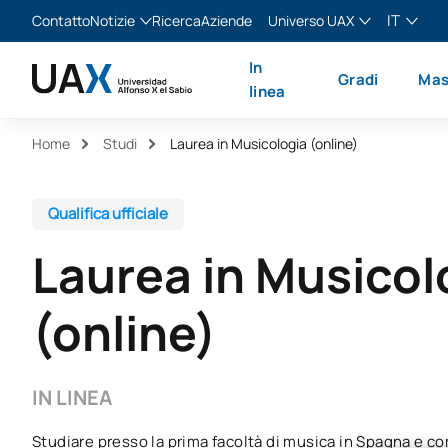
IT
Contatto
Notizie
Ricerca
Aziende
Universo UAX
Blog
The Valley
Italiano
In
Gradi
Mas
Notizie
XTART
English
linea
MIR Asturias
Español
Home
Studi
Laurea in Musicologia (online)
Français
Qualifica ufficiale
Laurea in Musicol
(online)
IN LINEA
Studiare presso la prima facoltà di musica in Spagna e 