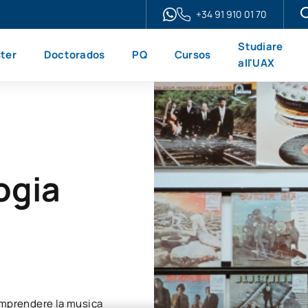
+34 91 910 01 70
Studiare
ter
Doctorados
PQ
Cursos
all'UAX
ogia
comprendere la musica