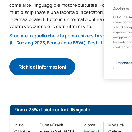
come arte, linguaggio e motore culturale. Formatevi con
Avviso sui
multidisciplinare e una facoltà di ricercatori, compositor
UNIVERSIDA
internazionale. Il tutto in un formato online e flessibile,
come corresp
vostra vocazione e i vostri ritmi di vita.
sito, disting
esperienza d
Studiate in quella che è la prima università spagnola in ter
maggiori inf
(U-Ranking 2023, Fondazione BBVA). Posti limitati.
facendo clic
cookie", o ri
Impostaz
Richiedi informazioni
Avvio del processo d
Fino al 25% di aiuto entro il 15 agosto
Inizio
Durata Crediti
Idioma
Modalità
Ottobre
4 anni / 240 ECTS
Español
Online