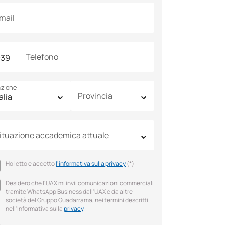
mail
Telefono
zione
Provincia
ituazione accademica attuale
Ho letto e accetto
l'informativa sulla privacy
(*)
Desidero che l'UAX mi invii comunicazioni commerciali
tramite WhatsApp Business dall'UAX e da altre
società del Gruppo Guadarrama, nei termini descritti
nell'Informativa sulla
privacy
.