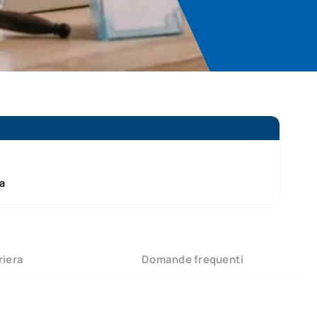
za
riera
Domande frequenti