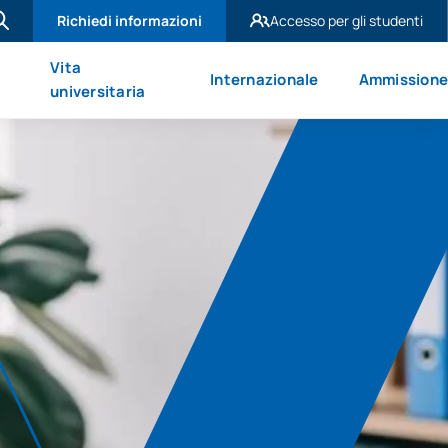
Richiedi informazioni
Accesso per gli studenti
UAX Madrid
Vita
Internazionale
Ammission
UAX Mare Nostrum
universitaria