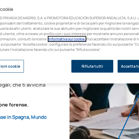
esame
 cookie
a
D PRIVADA DE MADRID, S.A. e PROMOTORA EDUCACIÓN SUPERIOR ANDALUCÍA, S.A.U. ut
onsabili del trattamento, cookie proprietari e di terze parti per migliorare la naviga
nse
uerla da altri utenti, analizzare le sue abitudini per migliorare la qualità dei nostri servi
i utente, oltre a creare un profilo con i suoi interessi per mostrarle annunci personali
ormazioni, consulti la nostra
Informativa sui cookie.
Può accettare l'installazione di t
 sul pulsante "Accetta cookie", configurare le preferenze facendo clic sul pulsante "C
fiutare l'installazione facendo clic sul pulsante "Rifiuta cookie".
ioni cookie
Rifiuta tutti
Accetta tu
igioso studio legale
gali, che ti avvicina
ione forense.
ense in Spagna, Mundo