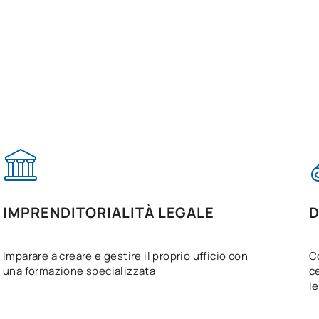
IMPRENDITORIALITÀ LEGALE
D
Imparare a creare e gestire il proprio ufficio con
C
una formazione specializzata
c
l