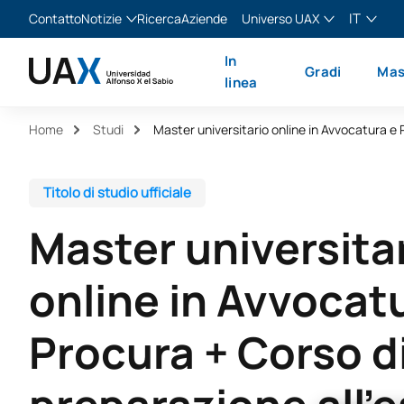
IT
Contatto
Notizie
Ricerca
Aziende
Universo UAX
Blog
The Valley
Italiano
In
Gradi
Mas
Notizie
XTART
English
linea
MIR Asturias
Español
Home
Studi
Français
Titolo di studio ufficiale
Master universita
online in Avvocat
Procura + Corso d