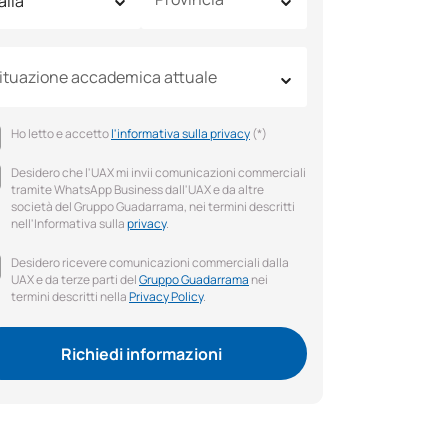
ituazione accademica attuale
Ho letto e accetto
l'informativa sulla privacy
(*)
Desidero che l'UAX mi invii comunicazioni commerciali
tramite WhatsApp Business dall'UAX e da altre
società del Gruppo Guadarrama, nei termini descritti
nell'Informativa sulla
privacy
.
Desidero ricevere comunicazioni commerciali dalla
UAX e da terze parti del
Gruppo Guadarrama
nei
termini descritti nella
Privacy Policy
.
Richiedi informazioni