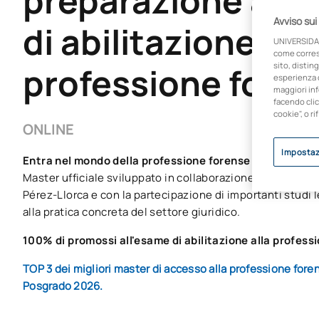
preparazione all'
Avviso sui
di abilitazione all
UNIVERSIDA
come corresp
professione fore
sito, disting
esperienza d
maggiori inf
facendo clic
cookie", o ri
ONLINE
Impostaz
Entra nel mondo della professione forense con UAX.
Master ufficiale sviluppato in collaborazione con il prest
Pérez-Llorca e con la partecipazione di importanti studi le
alla pratica concreta del settore giuridico.
100% di promossi all'esame di abilitazione alla profess
TOP 3 dei migliori master di accesso alla professione for
Posgrado 2026.