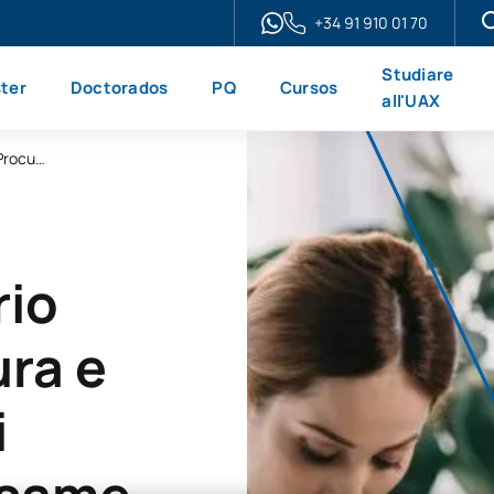
+34 91 910 01 70
Studiare
ter
Doctorados
PQ
Cursos
all'UAX
Master universitario online in Avvocatura e Procura + Corso di preparazione all'esame di abilitazione all'esercizio della professione forense
rio
ura e
i