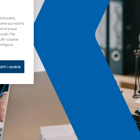
ilizzano,
zione sul nostro
zi e la sua
zzati. Per
utti i cookie
onfigura
tti i cookie