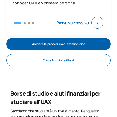
0331206
Biotecnologia vegetale
OB
6
conocer UAX en primera persona.
0331207
Bioreattori
OB
6
Passo successivo
0331208
Omic Sciences
OB
6
Avviare la procedura di ammissione
TOTALE:
24
Come funziona il test
CORSI ELETTIVI
Codice
Soggetti
Carattere*
ECTS
N/A
Corso facoltativo
OP
6
Borse di studio e aiuti finanziari per
studiare all’UAX
TOTALE:
6
Sappiamo che studiare è un investimento. Per questo
vogliamo eliminare gli ostacoli economici e renderti le