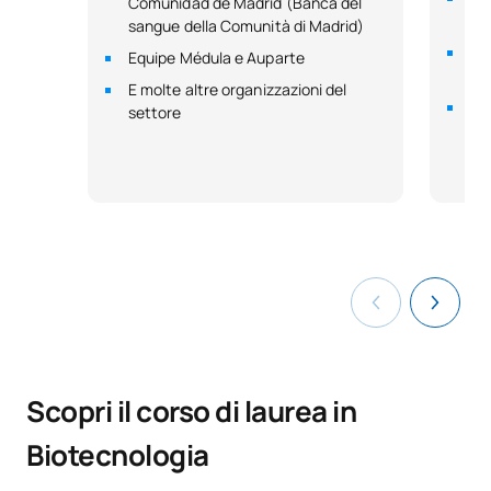
Comunidad de Madrid (Banca del
Ch
sangue della Comunità di Madrid)
St
Equipe Médula e Auparte
(U
E molte altre organizzazioni del
Co
settore
pe
Scopri il corso di laurea in
Biotecnologia