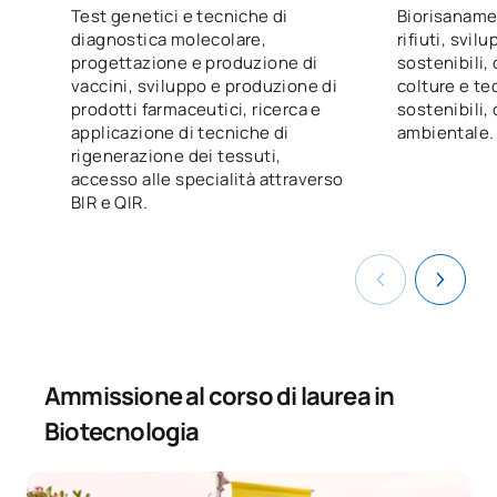
Test genetici e tecniche di
Biorisaname
0231209
Microbiologia e virologia
OB
9
diagnostica molecolare,
rifiuti, svil
progettazione e produzione di
sostenibili,
vaccini, sviluppo e produzione di
colture e te
TOTALE:
30
prodotti farmaceutici, ricerca e
sostenibili, 
applicazione di tecniche di
ambientale.
rigenerazione dei tessuti,
Terzo anno
accesso alle specialità attraverso
BIR e QIR.
PRIMO QUADRIMESTRE
Codice
Soggetti
Carattere*
ECTS
Bioinformatica e simulazione
0331200
OB
6
dei bioprocessi
Ammissione al corso di laurea in
0331201
Fisiologia vegetale
OB
6
Biotecnologia
Fisiologia e fisiopatologia
0331202
OB
9