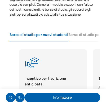
cose più semplici. Compila il modulo e scopri, con l’aiuto
Quarto anno
dei nostri consulenti, le borse di studio, gli accordi e gli
aiuti personalizzati più adatti alla tua situazione.
PRIMO QUADRIMESTRE
Codice
Soggetti
Carattere*
ECTS
Borse di studio per nuovi studenti
Borse di studio per s
Aspetti giuridici, etici e sociali
0431200
OB
6
della biotecnologia
0431201
Biotecnologia agroalimentare
OB
6
0431202
Biotecnologia ambientale
OB
6
Incentivo per l'iscrizione
Bors
anticipata
Biotecnologia applicata alla
Se h
0431203
OB
6
salute umana e animale
acca
Se hai già deciso di fare il grande
Informazione
tale
passo, formalizza la tua iscrizione in
pensa
anticipo e approfitta di un contributo
TOTALE:
24