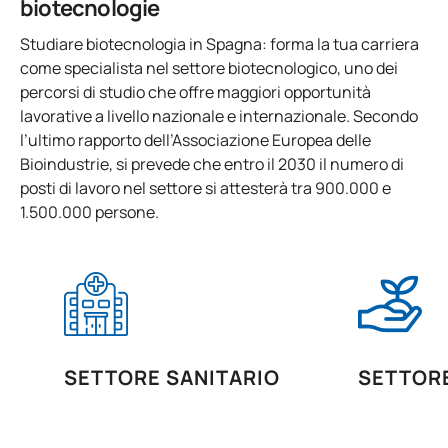
biotecnologie
Laboratorio di chimica:
si svolgono nei laboratori di chimica
0231204
Tecniche strumentali II
OB
6
B101 e B102, dotati della strumentazione abituale di un
Studiare biotecnologia in Spagna: forma la tua carriera
laboratorio di chimica: strumenti in vetro, bilance, colorimetri,
spettrofotometri, pipette, ecc.
come specialista nel settore biotecnologico, uno dei
TOTALE:
30
percorsi di studio che offre maggiori opportunità
Siamo anche l'unica università con una
Città della Salute
.
lavorative a livello nazionale e internazionale. Secondo
Disponiamo di un
ospedale di simulazione virtuale
, di 4
l’ultimo rapporto dell’Associazione Europea delle
SECONDO QUADRIMESTRE
cliniche proprie e di
oltre 25.000 m2 di laboratori
avanzati
Bioindustrie, si prevede che entro il 2030 il numero di
dotati di software all'avanguardia.
posti di lavoro nel settore si attesterà tra 900.000 e
Codice
Soggetti
Carattere*
ECTS
Altre strutture per la laurea in Biotecnologie: laboratori di
1.500.000 persone.
fisica, fisiologia, istologia e anatomia patologica, Unità di
Ricerca Biomedica UAX (UIB - UAX).
0231205
Biosicurezza
OB
3
0231206
Colture cellulari
OB
6
0231207
Ingegneria genetica
OB
6
SETTORE SANITARIO
SETTOR
0231208
Immunotecnologia
OB
6