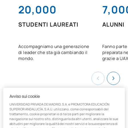
20,000
7,00
STUDENTI LAUREATI
ALUNNI
Accompagniamo una generazione
Fanno parte
di leader che sta già cambiando il
preparata ne
mondo.
grazie a UAX
Avviso sui cookie
UNIVERSIDAD PRIVADA DE MADRID, S.A. e PROMOTORA EDUCACIÓN
SUPERIOR ANDALUCÍA, S.A.U. utilizzano, come corresponsabili del
Una laurea in Biotecnologia con
trattamento, cookie proprietari e di terze parti per migliorare la
navigazione sul nostro sito, distinguerla da altri utenti, analizzare le sue
formazione pratica e
abitudini per migliorare la qualità dei nostri servizi e la sua esperienza di