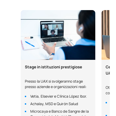
Stage in istituzioni prestigiose
Certi
UAX
Presso la UAX si svolgeranno stage
presso aziende e organizzazioni reali:
Ottene
compet
Vetia, Elsevier e Clínica López Ibor.
Me
Achalay, MSD e Quirón Salud
(Un
Microcaya e Banco de Sangre de la
Ing