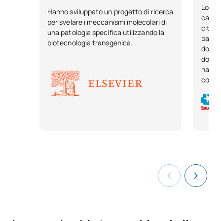
Los al
Hanno sviluppato un progetto di ricerca
captac
per svelare i meccanismi molecolari di
citas 
una patologia specifica utilizzando la
pacie
biotecnologia transgenica.
donac
donde
habili
concie