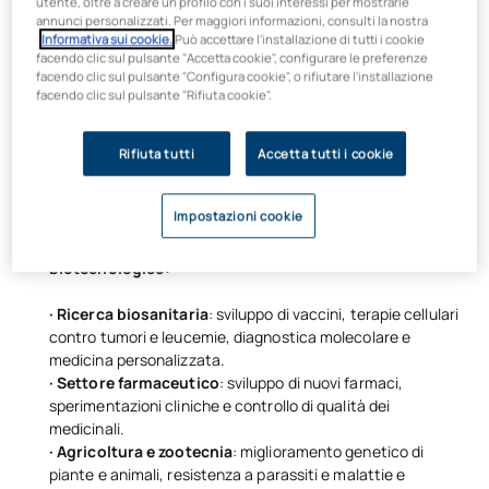
utente, oltre a creare un profilo con i suoi interessi per mostrarle
orientamento internazionale
annunci personalizzati. Per maggiori informazioni, consulti la nostra
Informativa sui cookie.
Può accettare l'installazione di tutti i cookie
facendo clic sul pulsante "Accetta cookie", configurare le preferenze
Frequenta il
corso di laurea in Biotecnologia a Madrid
facendo clic sul pulsante "Configura cookie", o rifiutare l'installazione
presso l’UAX e orienta la tua carriera fin
facendo clic sul pulsante "Rifiuta cookie".
dall’inizio. Approfondirai tutte le aree del settore sotto la
guida di docenti del
CSIC, della FAO o della Harvard Medical
Rifiuta tutti
Accetta tutti i cookie
School
e, una volta laureato, potrai accedere a
master di
specializzazione nel campo della salute
e
a opportunità
professionali
nel settore biotecnologico di tuo interesse.
Impostazioni cookie
Tirocini aziendali nei principali settori del settore
biotecnologico:
· Ricerca biosanitaria
: sviluppo di vaccini, terapie cellulari
contro tumori e leucemie, diagnostica molecolare e
medicina personalizzata.
· Settore farmaceutico
: sviluppo di nuovi farmaci,
sperimentazioni cliniche e controllo di qualità dei
medicinali.
· Agricoltura e zootecnia
: miglioramento genetico di
piante e animali, resistenza a parassiti e malattie e