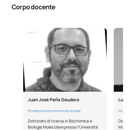
Corpo docente
Juan José Peña Deudero
Luis 
Professore di biochimica strutturale
Professo
Dottorato di ricerca in Biochimica e
Dottor
Biologia Molecolare presso l'Università
Moleco