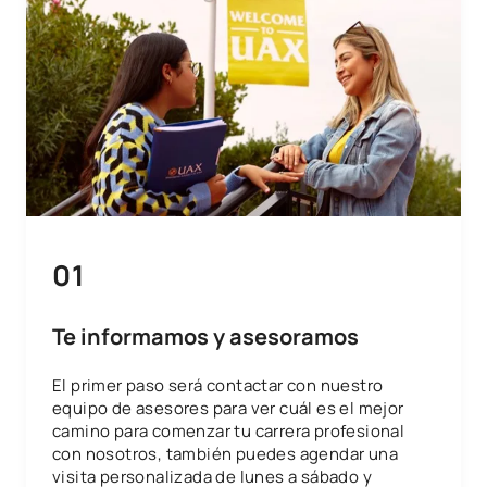
umana
0331203
Ingegneria delle proteine
OB
3
Termodinamica e cinetica
0331204
OB
6
chimica
TOTALE:
30
01
SECONDO QUADRIMESTRE
Te informamos y asesoramos
Codice
Soggetti
Carattere*
ECTS
El primer paso será contactar con nuestro
Biotecnologia e
equipo de asesores para ver cuál es el mejor
0331205
OB
6
camino para comenzar tu carrera profesional
sperimentazione sugli animali
con nosotros, también puedes agendar una
visita personalizada de lunes a sábado y