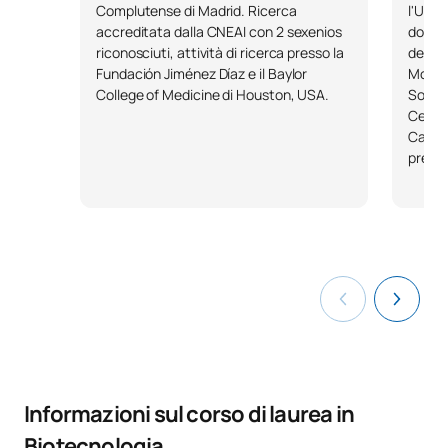
Complutense di Madrid. Ricerca
l'Univ
accreditata dalla CNEAI con 2 sexenios
dottor
riconosciuti, attività di ricerca presso la
della 
Fundación Jiménez Díaz e il Baylor
Moleco
College of Medicine di Houston, USA.
Soggio
Centro
Cardio
presso
Informazioni sul corso di laurea in
Biotecnologia