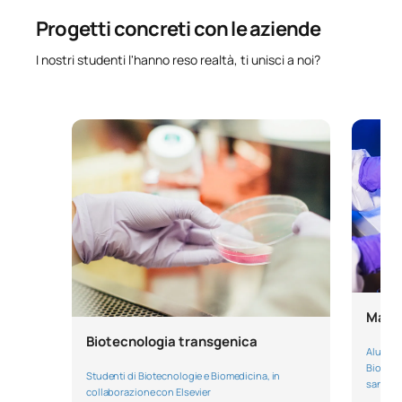
Progetti concreti con le aziende
I nostri studenti l'hanno reso realtà, ti unisci a noi?
Macr
Biotecnologia transgenica
Alumnos
Biotecn
Studenti di Biotecnologie e Biomedicina, in
sangre 
collaborazione con Elsevier