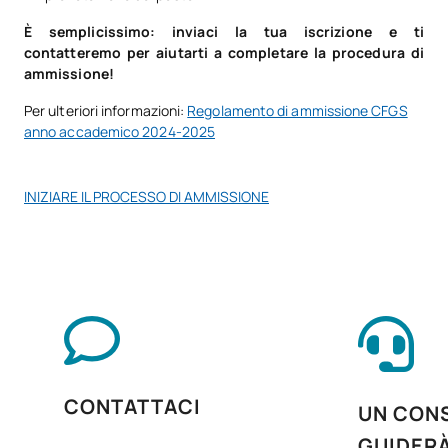
È semplicissimo: inviaci la tua iscrizione e ti
Trattamenti estetici
V0230612
OB
8
contatteremo per aiutarti a completare la procedura di
completi
ammissione!
Per ulteriori informazioni:
Regolamento di ammissione CFGS
V0230613
Inglese professionale
OB
5
anno accademico 2024-2025
Itinerario personale per
V0230614
OB
5
INIZIARE IL PROCESSO DI AMMISSIONE
l'occupabilità II
Digitalizzazione applicata ai
V0230615
OB
3
settori produttivi
La sostenibilità applicata al
V0230616
OB
3
sistema produttivo
CONTATTACI
UN CONS
Progetto Intermodular per
V0230618
l'estetica integrale e il
OB
5
GUIDER