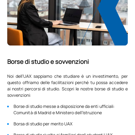
SOGGETTI ANNUALI
Codice
Soggetti
Carattere*
ECTS
Introduzione all'inglese
V0130607
OP
0
professionale (GS)
Borse di studio e sovvenzioni
Estensione della
V0230617
OP
5
micropigmentazione
Noi dell’UAX sappiamo che studiare è un investimento, per
questo offriamo delle facilitazioni perché tu possa accedere
TOTALE:
5
ai nostri percorsi di studio. Scopri le nostre borse di studio e
sovvenzioni:
Borse di studio messe a disposizione da enti ufficiali:
*Carattere: FB:Formazione di base, Ob: Obbligatorio, Op:
Comunità di Madrid e Ministero dell’Istruzione
Opzionale
Borsa di studio per merito UAX
Borsa di studio rivolta ai familiari degli studenti UAX