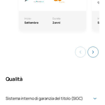
Inizio:
Durata:
Inizio:
Settembre
2 anni
Sett
Qualità
Sistema interno di garanzia del titolo (SIGC)
Sistema di garanzia della qualità