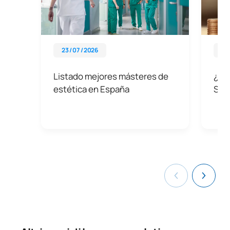
23 / 07 / 2026
08 
Listado mejores másteres de
¿Cuá
estética en España
Sup