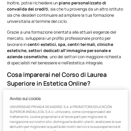
Inoltre, potrai richiedere un
piano personalizzato di
convalida dei crediti
, sia che tu provenga da un altro istituto
sia che desideri continuare ad ampliare la tua formazione
universitaria al termine del ciclo.
Grazie a una formazione orientata alle attuali esigenze del
mercato, svilupperai un profilo professionale pronto per
lavorare in
centri estetici, spa, centri termali, cliniche
estetiche, settori dedicati all’immagine personale e
aziende cosmetiche
, uno dei settori con maggiore richiesta
di specialisti nel benessere e nell’estetica integrale.
Cosa imparerai nel Corso di Laurea
Superiore in Estetica Online?
Applicherai
trattamenti estetici per il viso e per il corpo
Avviso sui cookie
utilizzando tecniche e procedure in linea con le attuali
UNIVERSIDAD PRIVADA DE MADRID, S.A. e PROMOTORA EDUCACIÓN
esigenze del settore.
SUPERIOR ANDALUCÍA, S.A.U. utilizzano, come corresponsabili del
trattamento, cookie proprietari e di terze parti per migliorare la
Imparerai a lavorare con
apparecchiature estetiche
navigazione sul nostro sito, distinguerla da altri utenti, analizzare le sue
all’avanguardia
e tecnologie utilizzate nei trattamenti
abitudini per migliorare la qualità dei nostri servizi e la sua esperienza di
estetici e di benessere.