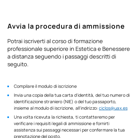
N/A
Corso facoltativo
OP
1
Numero di nuovi posti offerti
TOTALE:
1
90 posti
Avvia la procedura di ammissione
Potrai iscriverti al corso di formazione
Secondo anno
professionale superiore in Estetica e Benessere
a distanza seguendo i passaggi descritti di
SOGGETTI ANNUALI
seguito.
Codice
Soggetti
Carattere*
ECTS
Compilare il modulo di iscrizione
V0230609
Depilazione avanzata
OB
8
Invia una copia della tua carta d'identità, del tuo numero di
identificazione straniero (NIE) o del tuo passaporto,
Drenaggio estetico e
insieme al modulo di iscrizione, all'indirizzo:
ciclos@uax.es
V0230610
OB
7
tecniche a pressione
Una volta ricevuta la richiesta, ti contatteremo per
verificare i requisiti legali di ammissione e fornirti
assistenza sui passaggi necessari per confermare la tua
V0230611
Estetica idrotermale
OB
10
prenotazione del posto.