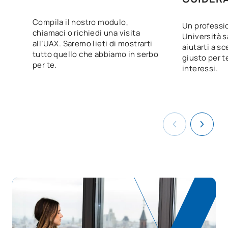
benessere
Compila il nostro modulo,
Un professio
chiamaci o richiedi una visita
V0230619
FFE1
OB
0
Università s
all’UAX. Saremo lieti di mostrarti
aiutarti a sc
tutto quello che abbiamo in serbo
giusto per te
TOTALE:
54
per te.
interessi.
CORSI ELETTIVI
Codice
Soggetti
Carattere*
ECTS
N/A
Corso facoltativo
OP
1
TOTALE:
1
Elenco delle materie opzionali