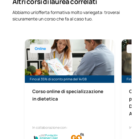
Altri corsi di laurea correlati
Abbiamo un'offerta formativa molto variegata: troverai
sicuramente un corso che fa al caso tuo.
Corso online di specializzazione in dietetica
Corso o
Online
Onl
Fino al 35% di sconto prima del 14/08
Fino al 
Corso online di specializzazione
Cors
in dietetica
prof
Doc
Ammi
In collaborazione con:
In col