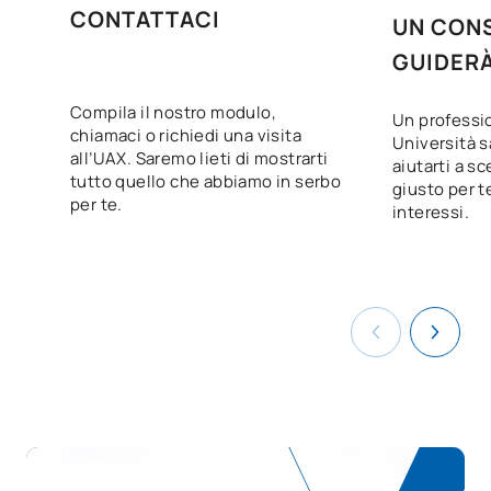
CONTATTACI
UN CONS
N/A
Corso facoltativo
OP
1
GUIDER
TOTALE:
1
Compila il nostro modulo,
Un professio
chiamaci o richiedi una visita
Università s
all’UAX. Saremo lieti di mostrarti
Secondo anno
aiutarti a sc
tutto quello che abbiamo in serbo
giusto per te
per te.
SOGGETTI ANNUALI
interessi.
Codice
Soggetti
Carattere*
ECTS
Risorse umane e
D0220108
responsabilità sociale
OB
7
d'impresa
D0220109
Contabilità e fiscalità
OB
7