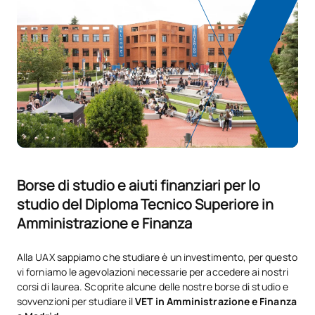
Gestione delle risorse
D0220110
OB
7
umane
D0220111
Gestione finanziaria
OB
7
Gestione logistica e
D0220112
OB
7
commerciale
D0220113
Simulazione aziendale
OB
9
Borse di studio e aiuti finanziari per lo
Itinerario personale per
studio del Diploma Tecnico Superiore in
D0220114
OB
5
l'occupabilità II
Amministrazione e Finanza
Digitalizzazione applicata ai
Alla UAX sappiamo che studiare è un investimento, per questo
D0220115
OB
3
settori produttivi
vi forniamo le agevolazioni necessarie per accedere ai nostri
corsi di laurea. Scoprite alcune delle nostre borse di studio e
sovvenzioni per studiare il
VET in Amministrazione e Finanza
La sostenibilità applicata al