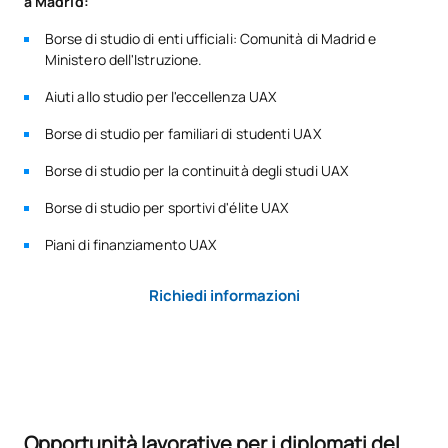
a Madrid:
D0220116
OB
3
sistema produttivo
Borse di studio di enti ufficiali: Comunità di Madrid e
Ministero dell'Istruzione.
Progetto Intermodular di
D0220118
OB
5
amministrazione e finanza
Aiuti allo studio per l'eccellenza UAX
Borse di studio per familiari di studenti UAX
D0220119
FFE2
OB
0
Borse di studio per la continuità degli studi UAX
TOTALE:
60
Borse di studio per sportivi d'élite UAX
Piani di finanziamento UAX
CORSI ELETTIVI
Richiedi informazioni
Codice
Soggetti
Carattere*
ECTS
N/A
Corso facoltativo
OP
1
TOTALE:
1
Opportunità lavorative per i diplomati del