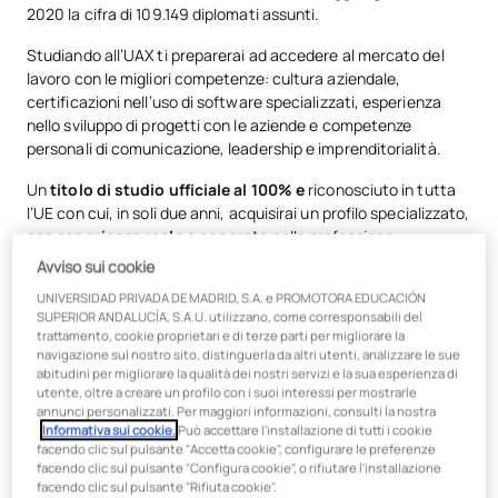
2020 la cifra di 109.149 diplomati assunti.
Studiando all’UAX ti preparerai ad accedere al mercato del
lavoro con le migliori competenze: cultura aziendale,
certificazioni nell’uso di software specializzati, esperienza
nello sviluppo di progetti con le aziende e competenze
personali di comunicazione, leadership e imprenditorialità.
Un
titolo di studio ufficiale al 100% e
riconosciuto in tutta
l’UE con cui, in soli due anni, acquisirai un profilo specializzato,
con
esperienza reale e concreta
nella professione.
Avviso sui cookie
Sarai in contatto con il settore fin dal primo giorno,
UNIVERSIDAD PRIVADA DE MADRID, S.A. e PROMOTORA EDUCACIÓN
partecipando a
progetti imprenditoriali come
Santander
SUPERIOR ANDALUCÍA, S.A.U. utilizzano, come corresponsabili del
EXplorer o l’Hackaton Ideas Factory e avendo la possibilità di
trattamento, cookie proprietari e di terze parti per migliorare la
ottenere la
certificazione ufficiale del software SAGE 50
,
navigazione sul nostro sito, distinguerla da altri utenti, analizzare le sue
molto richiesta dalle aziende.
abitudini per migliorare la qualità dei nostri servizi e la sua esperienza di
utente, oltre a creare un profilo con i suoi interessi per mostrarle
annunci personalizzati. Per maggiori informazioni, consulti la nostra
Informativa sui cookie.
Può accettare l'installazione di tutti i cookie
facendo clic sul pulsante "Accetta cookie", configurare le preferenze
facendo clic sul pulsante "Configura cookie", o rifiutare l'installazione
Vivrai un’autentica esperienza universitaria nel nostro
facendo clic sul pulsante "Rifiuta cookie".