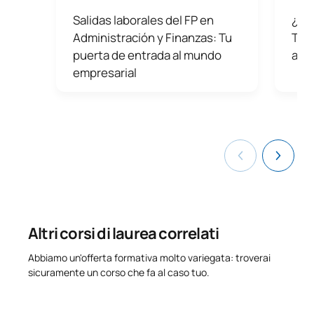
Salidas laborales del FP en
¿Có
Administración y Finanzas: Tu
Todo
puerta de entrada al mundo
ases
empresarial
Altri corsi di laurea correlati
Abbiamo un'offerta formativa molto variegata: troverai
sicuramente un corso che fa al caso tuo.