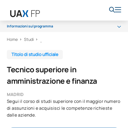
Informazioni sul programma
Home
Studi
Programma
Accesso e ammissione
Titolo di studio ufficiale
Borse di studio e aiuti finanziari
Tecnico superiore in
Opportunità di carriera
amministrazione e finanza
MADRID
Segui il corso di studi superiore con il maggior numero
di assunzioni e acquisisci le competenze richieste
dalle aziende.