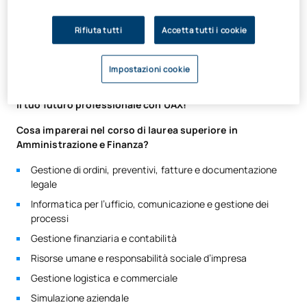
incredibile e rinnovato
campus di oltre 1.000.000 m², con
aree di co-working, aule ibride e spazi unici dedicati alla
Rifiuta tutti
Accetta tutti i cookie
socializzazione, all’apprendimento e allo sport.
Inoltre, offriamo un esclusivo
piano di convalida dei crediti
Impostazioni cookie
che
ti consentirà di proseguire gli studi e conseguire una
laurea triennale in meno di tre anni.
Fai il primo passo verso
il tuo futuro professionale con UAX!
Cosa imparerai nel corso di laurea superiore in
Amministrazione e Finanza?
Gestione di ordini, preventivi, fatture e documentazione
legale
Informatica per l’ufficio, comunicazione e gestione dei
processi
Gestione finanziaria e contabilità
Risorse umane e responsabilità sociale d’impresa
Gestione logistica e commerciale
Simulazione aziendale