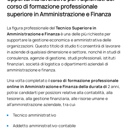
corso di formazione professionale
superiore in Amministrazione e Finanza
Elenco delle materie opzionali
La figura professionale del
Tecnico Superiore in
SOGGETTI ANNUALI
Amministrazione e Finanza
è una delle più richieste per
supportare la gestione economica e amministrativa delle
Codice
Soggetti
Carattere*
ECTS
organizzazioni. Questo titolo di studio ti consentirà di lavorare
in aziende di qualsiasi dimensione e settore, nonché in studi di
consulenza, agenzie di gestione, studi professionali, istituti
Approfondimento di inglese
D0120105
OP
0
finanziari, società di logistica o dipartimenti aziendali di
professionale (GS)
amministrazione e finanza.
Una volta completato il
corso di formazione professionale
Ampliamento della gestione
D0220117
OP
5
online in Amministrazione e Finanza della durata di
2 anni,
logistica e commerciale
potrai candidarti per posizioni relative alla contabilità, alla
tesoreria, alla gestione finanziaria, alle risorse umane e
TOTALE:
5
all’amministrazione aziendale, tra cui:
Tecnico amministrativo
*Carattere: FB:Formazione di base, Ob: Obbligatorio, Op:
Addetto amministrativo-contabile