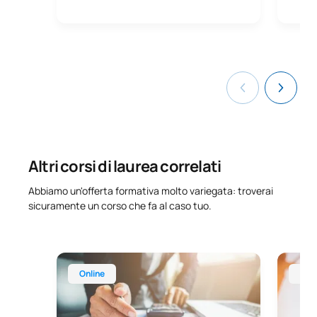
Altri corsi di laurea correlati
Abbiamo un'offerta formativa molto variegata: troverai
sicuramente un corso che fa al caso tuo.
Corso online di specializzazione in Amministrazion
Corso on
Online
Onl