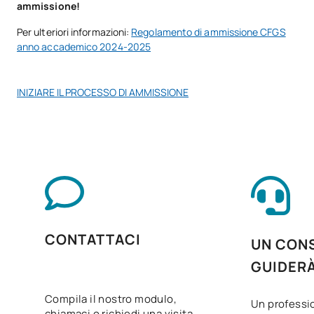
ammissione!
TOTALE:
49
Per ulteriori informazioni:
Regolamento di ammissione CFGS
anno accademico 2024-2025
CORSI ELETTIVI
INIZIARE IL PROCESSO DI AMMISSIONE
Codice
Soggetti
Carattere*
ECTS
N/A
Corso facoltativo
OP
1
TOTALE:
1
Elenco delle materie opzionali
CONTATTACI
UN CONS
SOGGETTI ANNUALI
GUIDER
Compila il nostro modulo,
Codice
Soggetti
Carattere*
ECTS
Un professio
chiamaci o richiedi una visita