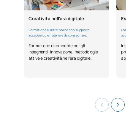
TOTALE:
1
Esper
Creatività nell'era digitale
Formazi
Formazione al 100% online con supporto
Secondo anno
accadem
accademico e materiale da consegnare.
SOGGETTI ANNUALI
Insegn
Formazione dirompente per gli
proget
insegnanti: innovazione, metodologie
appre
attive e creatività nell'era digitale.
Codice
Soggetti
Carattere*
ECTS
V0220209
Sviluppo socio-affettivo
OB
8
Espressione e
V0220210
OB
13
comunicazione
V0220211
Competenze sociali
OB
6