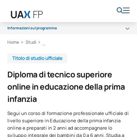
Informazioni sul programma
Home
Studi
Programma
Microcreditali
Titolo di studio ufficiale
Accesso e ammissione
Diploma di tecnico superiore
Borse di studio e aiuti finanziari
online in educazione della prima
Opportunità di carriera
infanzia
Segui un corso di formazione professionale ufficiale di
livello superiore in Educazione della prima infanzia
online e preparati in 2 anni ad accompagnare lo
sviluppo integrale dei bambini da 0 a 6 anni. Studia a