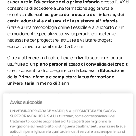
superiore in Educazione della prima infanzia
presso l’UAX ti
consentirà di accedere a una formazione aggiornata e
orientata alle
reali esigenze delle scuole dell’infanzia, dei
centri educativi e dei servizi di assistenza all’infanzia
.
Grazie a una metodologia online flessibile e al supporto di un
corpo docente specializzato, svilupperai le competenze
necessarie per progettare, attuare e valutare progetti
educativi rivolti a bambini da 0 a 6 anni.
Oltre a ottenere un titolo ufficiale di livello superiore, potrai
usufruire di un
piano personalizzato di convalida dei crediti
che ti consentirà di proseguire con la
Laurea in Educazione
della Prima Infanzia e completare la tua formazione
universitaria in meno di 3 anni
.
Cosa imparerai nel corso di
Avviso sui cookie
formazione professionale in
UNIVERSIDAD PRIVADA DE MADRID, S.A. e PROMOTORA EDUCACIÓN
Educazione della prima infanzia?
SUPERIOR ANDALUCÍA, S.A.U. utilizzano, come corresponsabili del
trattamento, cookie proprietari e di terze parti per migliorare la
navigazione sul nostro sito, distinguerla da altri utenti, analizzare le sue
Progetterai, realizzerai e valuterai
progetti e programmi
abitudini per migliorare la qualità dei nostri servizi e la sua esperienza di
educativi
rivolti ai bambini da 0 a 6 anni.