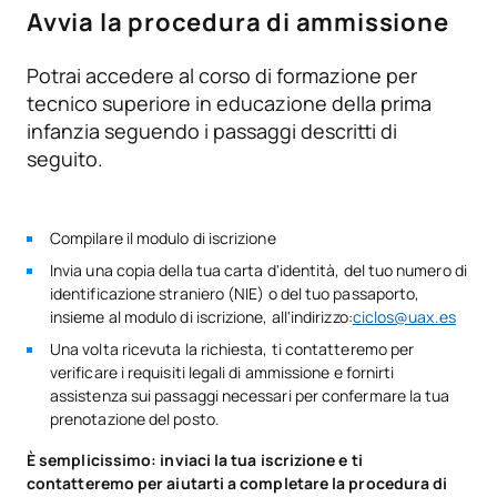
Intervento con le famiglie e
Avvia la procedura di ammissione
V0220212
assistenza ai minori a
OB
6
rischio sociale
Potrai accedere al corso di formazione per
tecnico superiore in educazione della prima
Itinerario personale per
infanzia seguendo i passaggi descritti di
V0220213
OB
5
l'occupabilità II
seguito.
Digitalizzazione applicata ai
V0220214
OB
3
settori produttivi
Compilare il modulo di iscrizione
Invia una copia della tua carta d'identità, del tuo numero di
identificazione straniero (NIE) o del tuo passaporto,
La sostenibilità applicata al
V0220215
OB
3
insieme al modulo di iscrizione, all'indirizzo:
ciclos@uax.es
sistema produttivo
Una volta ricevuta la richiesta, ti contatteremo per
verificare i requisiti legali di ammissione e fornirti
Progetto intermodulare per
assistenza sui passaggi necessari per confermare la tua
V0220217
OB
5
l'assistenza all'infanzia
prenotazione del posto.
È semplicissimo: inviaci la tua iscrizione e ti
V0220218
FFE1
OB
0
contatteremo per aiutarti a completare la procedura di