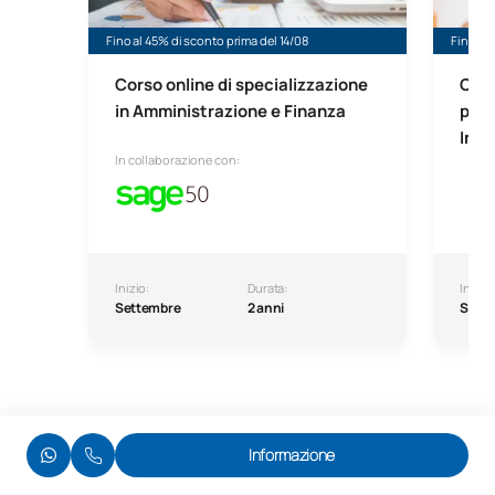
Fino al 45% di sconto prima del 14/08
Fino al 
Corso online di specializzazione
Cors
in Amministrazione e Finanza
prof
Inte
In collaborazione con:
Inizio:
Durata:
Inizio:
Settembre
2 anni
Sett
Informazione