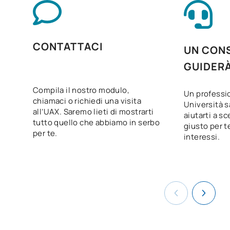
Digitalizzazione applicata ai
V0230813
OB
3
settori produttivi
CONTATTACI
UN CONS
La sostenibilità applicata al
V0230814
OB
3
sistema produttivo
GUIDER
Compila il nostro modulo,
Progetto intermodulare di
Un professio
V0230816
OB
5
chiamaci o richiedi una visita
preparazione fisica
Università s
all’UAX. Saremo lieti di mostrarti
aiutarti a sc
tutto quello che abbiamo in serbo
giusto per te
V0230817
FFE1
OB
0
per te.
interessi.
TOTALE:
56
CORSI ELETTIVI
Codice
Soggetti
Carattere*
ECTS