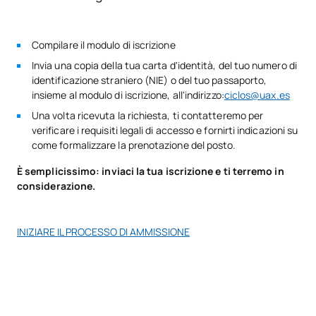
Attività specializzate di
Compilare il modulo di iscrizione
preparazione fisica con
V0230808
OB
8
accompagnamento
Invia una copia della tua carta d'identità, del tuo numero di
identificazione straniero (NIE) o del tuo passaporto,
musicale
insieme al modulo di iscrizione, all'indirizzo:
ciclos@uax.es
Una volta ricevuta la richiesta, ti contatteremo per
V0230809
Tecniche di idrocinetica.
OB
8
verificare i requisiti legali di accesso e fornirti indicazioni su
come formalizzare la prenotazione del posto.
Controllo posturale,
È semplicissimo: inviaci la tua iscrizione e ti terremo in
V0230810
benessere e mantenimento
OB
13
considerazione.
funzionale
INIZIARE IL PROCESSO DI AMMISSIONE
V0230811
Inglese professionale
OB
5
Itinerario personale per
V0230812
OB
5
l'occupabilità II