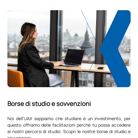
N/A
Corso facoltativo
OP
1
TOTALE:
1
Elenco delle materie opzionali
SOGGETTI ANNUALI
Codice
Soggetti
Carattere*
ECTS
Introduzione all'inglese
V0130805
OP
0
Borse di studio e sovvenzioni
professionale (GS)
Noi dell’UAX sappiamo che studiare è un investimento, per
Sviluppo delle competenze
V0230815
OP
5
questo offriamo delle facilitazioni perché tu possa accedere
sociali
ai nostri percorsi di studio. Scopri le nostre borse di studio e
sovvenzioni: