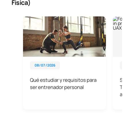
Fisica)
disponibili, puoi richiedere informazioni e ricevere una
consulenza personalizzata.
08 / 07 / 2026
07 
Qué estudiar y requisitos para
Sali
ser entrenador personal
Tu f
aco