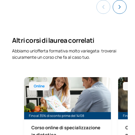
Altri corsi di laurea correlati
Abbiamo un'offerta formativa molto variegata: troverai
sicuramente un corso che fa al caso tuo.
Corso online di specializzazione in dietetica
Corso o
Online
Onl
Fino al 35% di sconto prima del 14/08
Fino al 
Corso online di specializzazione
Cors
in dietetica
prof