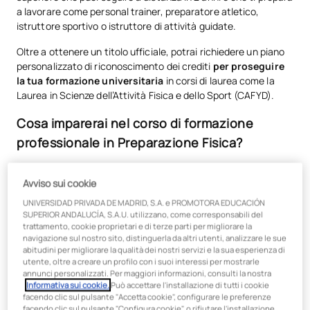
a lavorare come personal trainer, preparatore atletico,
istruttore sportivo o istruttore di attività guidate.
Oltre a ottenere un titolo ufficiale, potrai richiedere un piano
personalizzato di riconoscimento dei crediti
per proseguire
la tua formazione universitaria
in corsi di laurea come la
Laurea in Scienze dell’Attività Fisica e dello Sport (CAFYD).
Cosa imparerai nel corso di formazione
professionale in Preparazione Fisica?
Progetterai e supervisionerai
programmi di allenamento
Avviso sui cookie
e preparazione fisica
adattati a diversi profili e obiettivi.
UNIVERSIDAD PRIVADA DE MADRID, S.A. e PROMOTORA EDUCACIÓN
Valuterai la
condizione fisica degli utenti
per pianificare
SUPERIOR ANDALUCÍA, S.A.U. utilizzano, come corresponsabili del
interventi sicuri e personalizzati.
trattamento, cookie proprietari e di terze parti per migliorare la
navigazione sul nostro sito, distinguerla da altri utenti, analizzare le sue
Svolgerai attività di
fitness in sale di allenamento
abitudini per migliorare la qualità dei nostri servizi e la sua esperienza di
polivalenti
e di allenamento funzionale.
utente, oltre a creare un profilo con i suoi interessi per mostrarle
annunci personalizzati. Per maggiori informazioni, consulti la nostra
Condurrai
attività di gruppo con accompagnamento
Informativa sui cookie.
Può accettare l'installazione di tutti i cookie
musicale
in palestre, centri sportivi e strutture
facendo clic sul pulsante "Accetta cookie", configurare le preferenze
specializzate.
facendo clic sul pulsante "Configura cookie", o rifiutare l'installazione