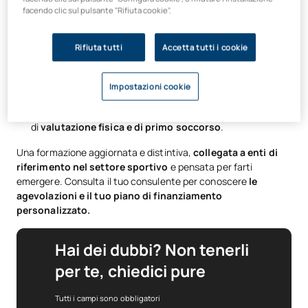
facendo clic sul pulsante "Rifiuta cookie".
Applicherai tecniche relative
all’idrocinesia, al
condizionamento fisico in acqua e al controllo
posturale
.
Rifiuta tutti
Accetta tutti i cookie
Acquisirai conoscenze relative alla
salute, al benessere,
alla prevenzione degli infortuni e al mantenimento
Impostazioni cookie
funzionale
.
Interverrai in situazioni di emergenza attraverso procedure
di
valutazione fisica e di primo soccorso
.
Una formazione aggiornata e distintiva,
collegata a enti di
riferimento nel settore sportivo
e pensata per farti
emergere. Consulta il tuo consulente per conoscere
le
agevolazioni e il tuo piano di finanziamento
personalizzato.
Hai dei dubbi? Non tenerli
per te, chiedici pure
Tutti i campi sono obbligatori