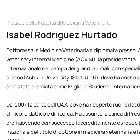
Preside della Facoltà di Medicina Veterinaria
Isabel Rodríguez Hurtado
Dottoressa in Medicina Veterinaria e diplomata presso l
Veterinary Internal Medicine (ACVIM), la preside vanta 
internazionale nel campo dei grandi animali, con special
presso l’Auburn University (Stati Uniti), dove ha anche
ed è stata premiata come Migliore Studente Internazion
Dal 2007 fa parte dell’UAX, dove ha ricoperto ruoli di lea
clinico, didattico e di ricerca. Ha assunto la carica di Pre
promuovendo con successo l’accreditamento europeo E
nazionale del titolo di dottore in medicina veterinaria e l