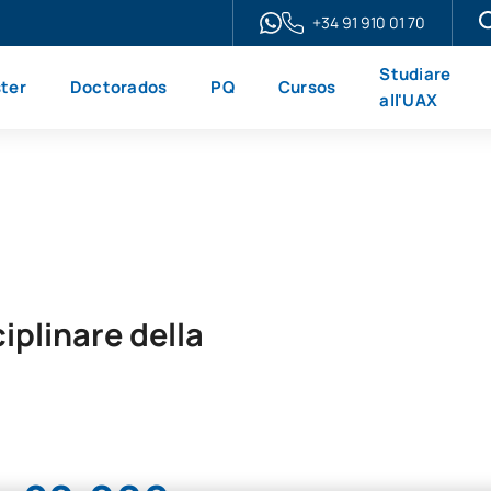
+34 91 910 01 70
Studiare
ter
Doctorados
PQ
Cursos
all'UAX
iplinare della