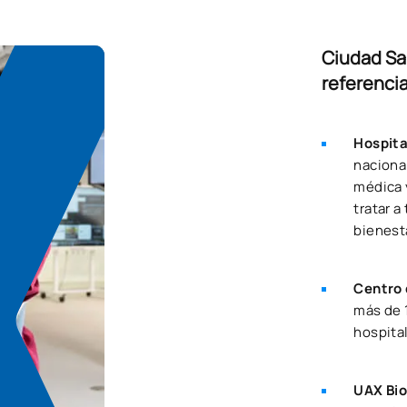
Ciudad San
referencia
Hospita
naciona
médica 
tratar 
bienest
Centro 
más de 
hospital
UAX Bi