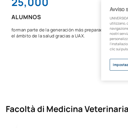
25,000
Avviso 
ALUMNOS
UNIVERSIDA
utilizzano, 
navigazione 
forman parte de la generación más preparada en
nostri servi
el ámbito de la salud gracias a UAX.
personalizza
l'installazi
clic sul pul
Impostaz
Facoltà di Medicina Veterinari