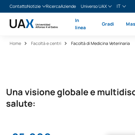
IT
Contatto
Notizie
Ricerca
Aziende
Universo UAX
Blog
The Valley
Italiano
In
Gradi
Mas
Notizie
XTART
English
linea
MIR Asturias
Español
Home
Facoltà e centri
Facoltà di Medicina Veterinaria
Français
Una visione globale e multidisc
salute: