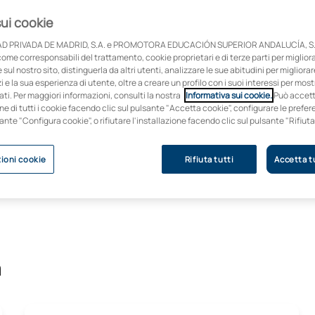
20,000
sui cookie
CONVENIOS DE COLABORACIÓN
D PRIVADA DE MADRID, S.A. e PROMOTORA EDUCACIÓN SUPERIOR ANDALUCÍA, S.
come corresponsabili del trattamento, cookie proprietari e di terze parti per migliora
sul nostro sito, distinguerla da altri utenti, analizzare le sue abitudini per migliorar
con clínicas, empresas e instituciones sanitarias
zi e la sua esperienza di utente, oltre a creare un profilo con i suoi interessi per mos
de referencia, así como empresas del área health
ti. Per maggiori informazioni, consulti la nostra
Informativa sui cookie.
Può accet
que están cambiando la sociedad a través de la
one di tutti i cookie facendo clic sul pulsante "Accetta cookie", configurare le pref
tecnología.
sante "Configura cookie", o rifiutare l'installazione facendo clic sul pulsante "Rifiuta
ioni cookie
Rifiuta tutti
Accetta tu
a