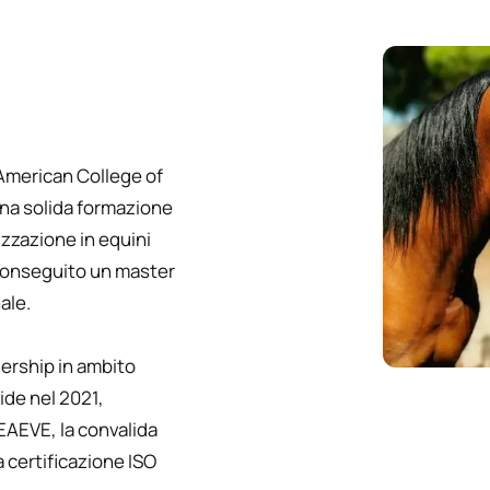
’American College of
una solida formazione
izzazione in equini
 conseguito un master
ale.
dership in ambito
side nel 2021,
AEVE, la convalida
a certificazione ISO