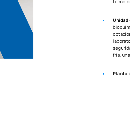
tecnolo
Unidad 
bioquím
dotacio
laborato
segurid
fría, un
Planta 