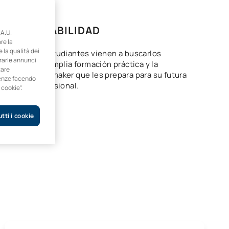
98
% EMPLEABILIDAD
A.U.
re la
e la qualità dei
a nuestros estudiantes vienen a buscarlos
trarle annunci
gracias a su amplia formación práctica y la
tare
metodología maker que les prepara para su futura
erenze facendo
realidad profesional.
 cookie".
tti i cookie