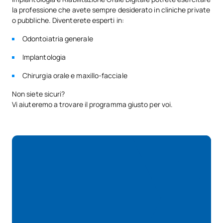
Implantologia e Riabilitazione Orale (Università di Cordoba),
la professione che avete sempre desiderato in cliniche private
Specializzazione in Implantologia Dentale Avanzata (Dr.
o pubbliche. Diventerete esperti in:
Alberto Salgado) e Master Modulare in Chirurgia Plastica
Odontoiatria generale
Parodontale su Denti e Impianti (CEUFP). Relatore nazionale
specializzato in rigenerazione mucogengivale e ossea. Studio
Implantologia
privato come chirurgo e direttore clinico dedicato a chirurgia
orale, implantologia, parodontologia e riabilitazione orale.
Chirurgia orale e maxillo-facciale
Non siete sicuri?
Vi aiuteremo a trovare il programma giusto per voi.