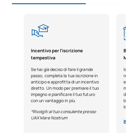
Incentivo per l'iscrizione
Bors
tempestiva
Mal
Se hai già deciso di fare il grande
Iscri
passo, completa la tua iscrizione in
resi
anticipo e approfitta di un incentivo
ecce
diretto. Un modo per premiare il tuo
mant
impegno e pianificare il tuo futuro
dete
con un vantaggio in più.
borsa
loro
*Rivolgiti al tuo consulente presso
UAX Mare Nostrum
Base