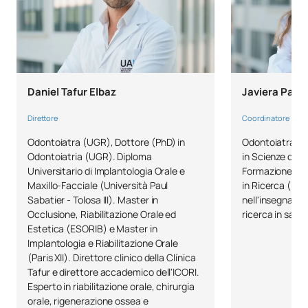
Daniel Tafur Elbaz
Javiera Paz 
Direttore
Coordinatore
Odontoiatra (UGR), Dottore (PhD) in
Odontoiatra (U
Odontoiatria (UGR). Diploma
in Scienze dell
Universitario di Implantologia Orale e
Formazione Uni
Maxillo-Facciale (Università Paul
in Ricerca (UMA
Sabatier - Tolosa III). Master in
nell'insegnamen
Occlusione, Riabilitazione Orale ed
ricerca in salut
Estetica (ESORIB) e Master in
Implantologia e Riabilitazione Orale
(Paris XII). Direttore clinico della Clínica
Tafur e direttore accademico dell'ICORI.
Esperto in riabilitazione orale, chirurgia
orale, rigenerazione ossea e