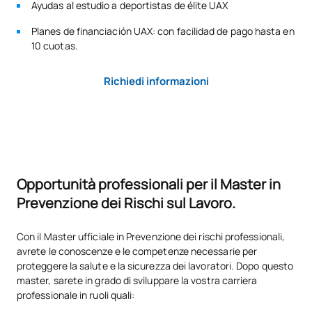
Ayudas al estudio a deportistas de élite UAX
prenotazione dei posti di laurea, tale numero di posti potrà
essere occupato da qualsiasi altro candidato che soddisfi le
Planes de financiación UAX: con facilidad de pago hasta en
condizioni di accesso e di ammissione alla laurea.
10 cuotas.
PROVE DI AMMISSIONE:
Richiedi informazioni
Per l'ammissione dei candidati si terrà conto dei seguenti
criteri:
Criteri di ammissione:
Colloquio personale
Curriculum accademico + Curriculum vitae
Opportunità professionali per il Master in
Numero di posti di nuova ammissione offerti:
120
Prevenzione dei Rischi sul Lavoro.
Con il Master ufficiale in Prevenzione dei rischi professionali,
avrete le conoscenze e le competenze necessarie per
proteggere la salute e la sicurezza dei lavoratori. Dopo questo
master, sarete in grado di sviluppare la vostra carriera
professionale in ruoli quali: