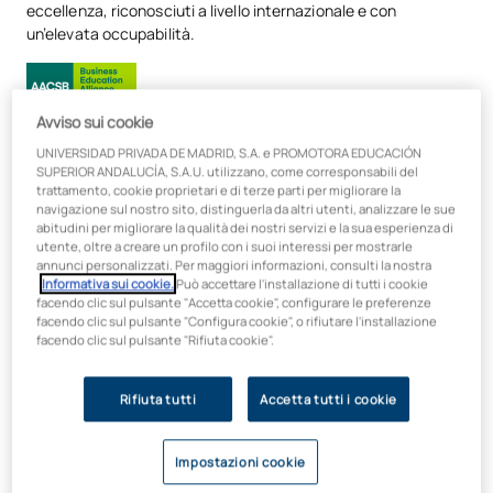
eccellenza, riconosciuti a livello internazionale e con
un’elevata occupabilità.
Avviso sui cookie
UNIVERSIDAD PRIVADA DE MADRID, S.A. e PROMOTORA EDUCACIÓN
Certificazione internazionale TÜV
SUPERIOR ANDALUCÍA, S.A.U. utilizzano, come corresponsabili del
trattamento, cookie proprietari e di terze parti per migliorare la
Rheinland
navigazione sul nostro sito, distinguerla da altri utenti, analizzare le sue
abitudini per migliorare la qualità dei nostri servizi e la sua esperienza di
utente, oltre a creare un profilo con i suoi interessi per mostrarle
Ottieni senza costi aggiuntivi la
certificazione come Auditor
annunci personalizzati. Per maggiori informazioni, consulti la nostra
Interno nei Sistemi di Gestione della Sicurezza e della
Informativa sui cookie.
Può accettare l'installazione di tutti i cookie
Salute sul Lavoro (ISO 45001:2018)
rilasciata da TÜV
facendo clic sul pulsante "Accetta cookie", configurare le preferenze
facendo clic sul pulsante "Configura cookie", o rifiutare l'installazione
Rheinland, valida in
oltre 140 paesi
, e accedi a una rete di
facendo clic sul pulsante "Rifiuta cookie".
oltre 8.800 accordi
per svolgere tirocini professionali. Impara
da docenti che lavorano attivamente in aziende come
FREMAP
e padroneggia metodologie innovative come la
Rifiuta tutti
Accetta tutti i cookie
gamification e l’agile learning.
Il tutto in formato online e con una
metodologia flessibile
,
Impostazioni cookie
compatibile con la tua vita personale e professionale,