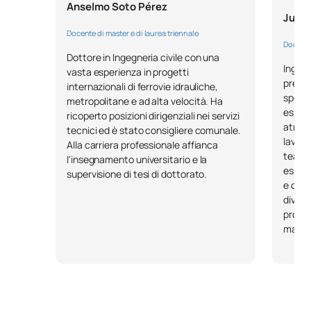
Anselmo Soto Pérez
Specializzazione in sicurezza
Juan
M141116
OB
6
sul lavoro
Docente di master e di laurea triennale
Docente
Dottore in Ingegneria civile con una
Ingegn
Specializzazione in igiene
vasta esperienza in progetti
M141117
OB
6
preven
internazionali di ferrovie idrauliche,
industriale
specia
metropolitane e ad alta velocità. Ha
esperi
ricoperto posizioni dirigenziali nei servizi
atmos
Specializzazione in
tecnici ed è stato consigliere comunale.
lavora
M141118
Ergonomia e psicosociologia
OB
6
Alla carriera professionale affianca
team s
l'insegnamento universitario e la
applicata
esplos
supervisione di tesi di dottorato.
e cons
M141119
Tirocini accademici esterni
OB
6
divers
proget
manute
M141120
Tesi di laurea magistrale
OB
6
TOTALE:
30