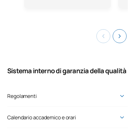
Sistema interno di garanzia della qualità
Regolamenti
Link al Regolamento UAX:
https://www.uax.com/portal-de-transparencia/normativa
Calendario accademico e orari
È possibile consultare il calendario accademico e gli orari al
seguente
link
.