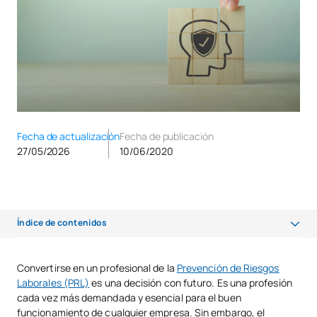
Fecha de actualización
Fecha de publicación
27/05/2026
10/06/2020
Índice de contenidos
Los 3 niveles de cualificación en PRL: básico, intermedio y avanzado
Convertirse en un profesional de la
Prevención de Riesgos
Laborales (PRL)
es una decisión con futuro. Es una profesión
Requisitos para ser técnico de nivel superior: el máster universitario
cada vez más demandada y esencial para el buen
Competencias clave del futuro técnico
funcionamiento de cualquier empresa. Sin embargo, el