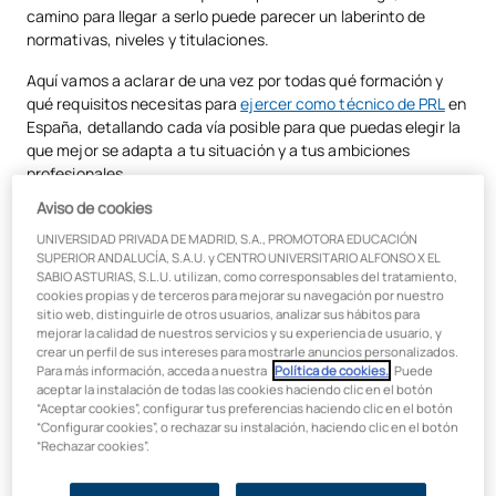
camino para llegar a serlo puede parecer un laberinto de
Resumen
normativas, niveles y titulaciones.
Aquí vamos a aclarar de una vez por todas qué formación y
qué requisitos necesitas para
ejercer como técnico de PRL
en
España, detallando cada vía posible para que puedas elegir la
que mejor se adapta a tu situación y a tus ambiciones
profesionales.
Aviso de cookies
Los 3 niveles de cualificación en
UNIVERSIDAD PRIVADA DE MADRID, S.A., PROMOTORA EDUCACIÓN
PRL: básico, intermedio y
SUPERIOR ANDALUCÍA, S.A.U. y CENTRO UNIVERSITARIO ALFONSO X EL
SABIO ASTURIAS, S.L.U. utilizan, como corresponsables del tratamiento,
avanzado
cookies propias y de terceros para mejorar su navegación por nuestro
sitio web, distinguirle de otros usuarios, analizar sus hábitos para
mejorar la calidad de nuestros servicios y su experiencia de usuario, y
Lo primero y más importante es comprender que no todos los
crear un perfil de sus intereses para mostrarle anuncios personalizados.
técnicos de prevención son iguales. La ley establece tres
Para más información, acceda a nuestra
Política de cookies.
. Puede
niveles de cualificación, cada uno con funciones y requisitos
aceptar la instalación de todas las cookies haciendo clic en el botón
“Aceptar cookies”, configurar tus preferencias haciendo clic en el botón
de formación distintos. Conocerlos es fundamental para
“Configurar cookies”, o rechazar su instalación, haciendo clic en el botón
saber hacia dónde quieres dirigir tu carrera.
“Rechazar cookies”.
Nivel básico