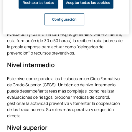
Rechazarlas todas
Aceptar todas las cookies
Es la puerta de entrada a la prevención. La formación de nivel
básico capacita para realizar funciones elementales como la
Configuración
promoción de comportamientos seguros, la correcta
utilización de equipos de protección, y la colaboración en la
evaluación y control de los riesgos generales. Generalmente,
esta formación (de 30 o 50 horas) la reciben trabajadores de
la propia empresa para actuar como "delegados de
prevención" o recursos preventivos.
Nivel intermedio
Este nivel corresponde a los titulados en un Ciclo Formativo
de Grado Superior (CFGS). Un técnico de nivel intermedio
puede desempeñar tareas más complejas, como realizar
evaluaciones de riesgos, proponer medidas de control,
gestionar la actividad preventiva y fomentar la cooperación
de los trabajadores. Su rol es más operativo y de gestión
directa.
Nivel superior