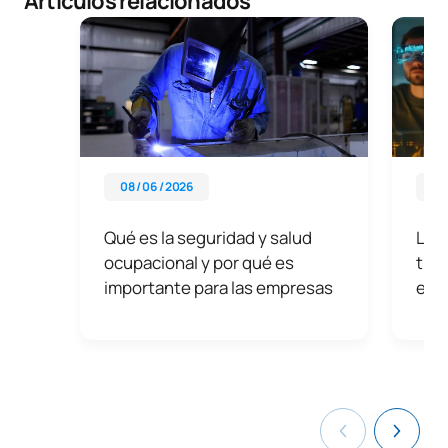
Artículos relacionados
08 / 06 / 2026
01 
Qué es la seguridad y salud
La t
ocupacional y por qué es
tran
importante para las empresas
era 