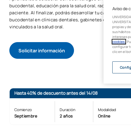
bucodental, educación para la salud oral, radiología denta
Aviso de 
paciente. Al finalizar, podrás desarrollar tu carrera profe
UNIVERSIDA
bucodental en clínicas dentales, gabinetes odontológic
UNIVERSITAR
vinculados a la salud oral.
propias y de
sus hábitos 
intereses p
cookies.
. P
configurar t
Solicitar información
clic en el b
Confi
Hasta 40% de descuento antes del 14/08
Comienzo
Duración
Modalidad
Septiembre
2 años
Online