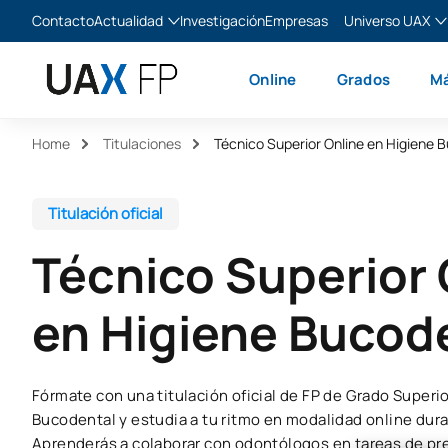
Contacto
Actualidad
Investigación
Empresas
Universo UAX
Blog
The Valley
Es
Online
Grados
Má
Noticias
XTART
En
MIR Asturias
Fr
Home
Titulaciones
Técnico Superior Online en Higiene 
Ita
Titulación oficial
Técnico Superior 
en Higiene Bucod
Fórmate con una titulación oficial de FP de Grado Superi
Bucodental y estudia a tu ritmo en modalidad online dur
Aprenderás a colaborar con odontólogos en tareas de pr