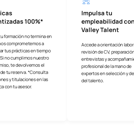
icas
Impulsa tu
ntizadas 100%*
empleabilidad co
Valley Talent
tu formación no termina en
, nos comprometemos a
Accede a orientación labor
ar tus prácticas en tiempo
revisión de CV, preparació
. Si no cumplimos nuestro
entrevistas y acompañami
iso, te devolvemos el
profesional de la mano de
de tu reserva. *Consulta
expertos en selección y de
nes y titulaciones en las
del talento.
ca con tu asesor.