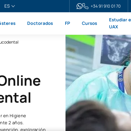
ES
+34 91 910 01 70
pañol
Estudiar 
steres
Doctorados
FP
Cursos
glish
UAX
ançais
Bucodental
liano
Online
ental
or en Higiene
ante 2 años.
evención, exploración