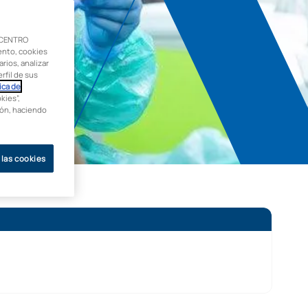
 CENTRO
ento, cookies
rios, analizar
rfil de sus
ica de
kies”,
ción, haciendo
 las cookies