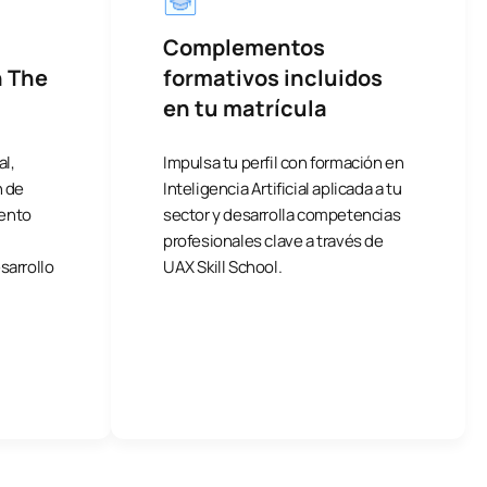
Complementos
n The
formativos incluidos
en tu matrícula
al,
Impulsa tu perfil con formación en
n de
Inteligencia Artificial aplicada a tu
ento
sector y desarrolla competencias
profesionales clave a través de
sarrollo
UAX Skill School.