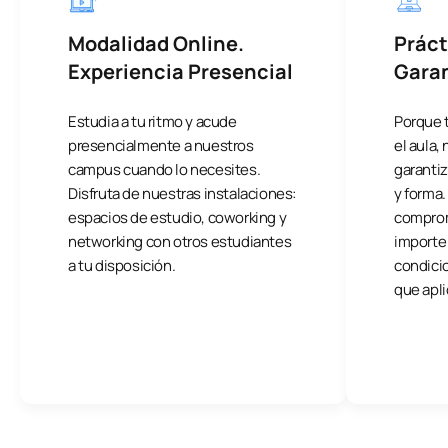
Modalidad Online.
Práct
Experiencia Presencial
Gara
Estudia a tu ritmo y acude
Porque 
presencialmente a nuestros
el aula
campus cuando lo necesites.
garantiz
Disfruta de nuestras instalaciones:
y forma
espacios de estudio, coworking y
comprom
networking con otros estudiantes
importe 
a tu disposición.
condicio
que apli