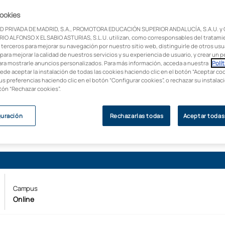
l y atención al
cookies
sional como higienista
D PRIVADA DE MADRID, S.A., PROMOTORA EDUCACIÓN SUPERIOR ANDALUCÍA, S.A.U. y
os y otros entornos
IO ALFONSO X EL SABIO ASTURIAS, S.L.U. utilizan, como corresponsables del tratami
 terceros para mejorar su navegación por nuestro sitio web, distinguirle de otros usua
para mejorar la calidad de nuestros servicios y su experiencia de usuario, y crear un pe
ara mostrarle anuncios personalizados. Para más información, acceda a nuestra
Polít
uede aceptar la instalación de todas las cookies haciendo clic en el botón “Aceptar coo
us preferencias haciendo clic en el botón “Configurar cookies”, o rechazar su instala
otón “Rechazar cookies”.
guración
Rechazarlas todas
Aceptar todas
Campus
Online