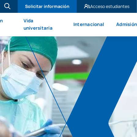
Solicitar información
Acceso estudiantes
UAX Madrid
en
Vida
Internacional
Admisión
UAX Mare Nostrum
universitaria