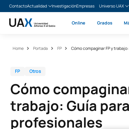
Contacto
Actualidad
Investigación
Empresas
Universo UAX
Blog
The Valley
Es
Online
Grados
Má
Noticias
XTART
En
MIR Asturias
Fr
Ita
Home
Portada
FP
Cómo compaginar FP y trabajo: 
FP
Otros
Cómo compaginar
trabajo: Guía para
profesionales