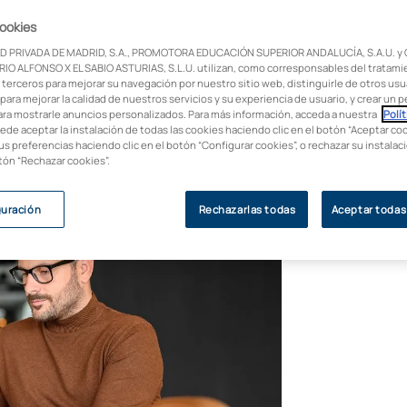
cookies
icas de FP mientras estás trabajando? No
D PRIVADA DE MADRID, S.A., PROMOTORA EDUCACIÓN SUPERIOR ANDALUCÍA, S.A.U. y
s se enfrentan al reto de compaginar FP y
IO ALFONSO X EL SABIO ASTURIAS, S.L.U. utilizan, como corresponsables del tratami
iples opciones legales y flexibles para
 terceros para mejorar su navegación por nuestro sitio web, distinguirle de otros usua
para mejorar la calidad de nuestros servicios y su experiencia de usuario, y crear un pe
mpleo.
ara mostrarle anuncios personalizados. Para más información, acceda a nuestra
Polít
uede aceptar la instalación de todas las cookies haciendo clic en el botón “Aceptar coo
us preferencias haciendo clic en el botón “Configurar cookies”, o rechazar su instala
otón “Rechazar cookies”.
guración
Rechazarlas todas
Aceptar todas