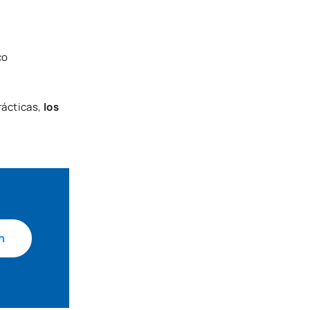
co
rácticas,
los
n