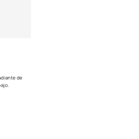
udiante de
bajo.