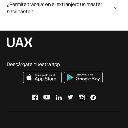
es imprescindible contar con el máster.
¿Permite trabajar en el extranjero un máster
habilitante?
Depende del país, pero en muchos casos facilita el
reconocimiento profesional y el acceso a oportunidades
internacionales.
Descárgate nuestra app