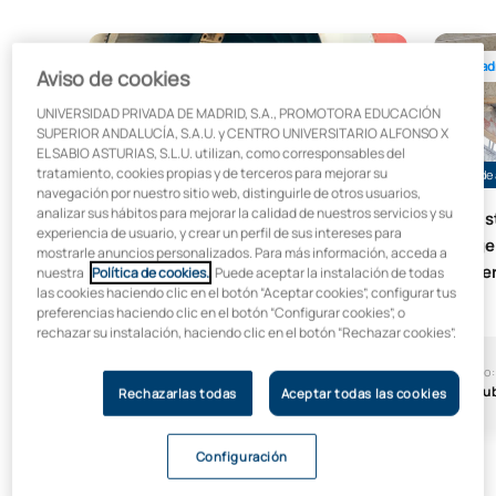
Máster Universitario en Ingeniería Aeronáutica
Máster 
Madrid
Mad
Aviso de cookies
UNIVERSIDAD PRIVADA DE MADRID, S.A., PROMOTORA EDUCACIÓN
SUPERIOR ANDALUCÍA, S.A.U. y CENTRO UNIVERSITARIO ALFONSO X
EL SABIO ASTURIAS, S.L.U. utilizan, como corresponsables del
tratamiento, cookies propias y de terceros para mejorar su
30% de ayuda hasta el 15 de agosto
30% de 
navegación por nuestro sitio web, distinguirle de otros usuarios,
analizar sus hábitos para mejorar la calidad de nuestros servicios y su
Máster Universitario en
Mást
experiencia de usuario, y crear un perfil de sus intereses para
Ingeniería Aeronáutica
Inge
mostrarle anuncios personalizados. Para más información, acceda a
Pue
nuestra
Política de cookies.
. Puede aceptar la instalación de todas
las cookies haciendo clic en el botón “Aceptar cookies”, configurar tus
preferencias haciendo clic en el botón “Configurar cookies”, o
rechazar su instalación, haciendo clic en el botón “Rechazar cookies”.
Inicio:
Duración:
Inicio:
Octubre
12 meses
Octu
Rechazarlas todas
Aceptar todas las cookies
Configuración