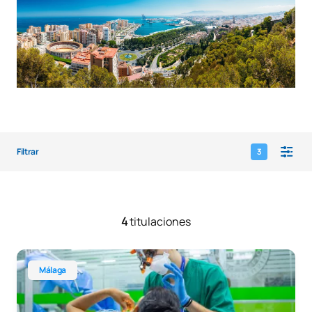
Filtrar
3
4
titulaciones
Master en Cirugía, Implantología y Rehabilitación Oral Digi
Málaga