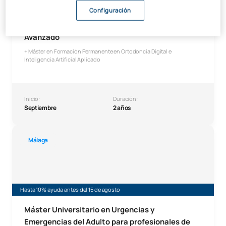
¡Plazas limitadas!
Configuración
Máster en Formación Permanente en Ortodoncia
Avanzado
+ Máster en Formación Permanente en Ortodoncia Digital e
Inteligencia Artificial Aplicado
Inicio:
Duración:
Septiembre
2 años
Máster Universitario en Urgencias y Emergencias del Adul
Málaga
Hasta 10% ayuda antes del 15 de agosto
Máster Universitario en Urgencias y
Emergencias del Adulto para profesionales de