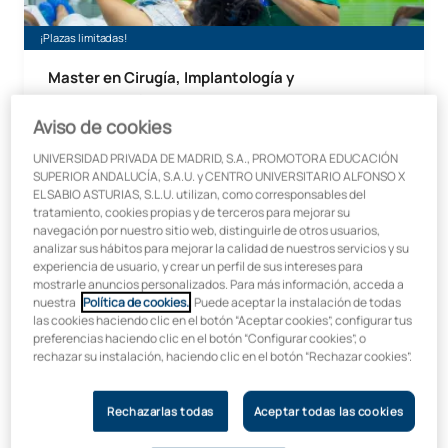
¡Plazas limitadas!
Master en Cirugía, Implantología y
Rehabilitación Oral Digital
Aviso de cookies
IMPRESCINDIBLE TÍTULO DE GRADO EN ODONTOLOGÍA
UNIVERSIDAD PRIVADA DE MADRID, S.A., PROMOTORA EDUCACIÓN
En colaboración con:
SUPERIOR ANDALUCÍA, S.A.U. y CENTRO UNIVERSITARIO ALFONSO X
EL SABIO ASTURIAS, S.L.U. utilizan, como corresponsables del
tratamiento, cookies propias y de terceros para mejorar su
navegación por nuestro sitio web, distinguirle de otros usuarios,
analizar sus hábitos para mejorar la calidad de nuestros servicios y su
experiencia de usuario, y crear un perfil de sus intereses para
Inicio:
Duración:
mostrarle anuncios personalizados. Para más información, acceda a
Septiembre
2 años
nuestra
Política de cookies.
. Puede aceptar la instalación de todas
las cookies haciendo clic en el botón “Aceptar cookies”, configurar tus
Máster en Formación Permanente en Ortodoncia Avanzado +
preferencias haciendo clic en el botón “Configurar cookies”, o
rechazar su instalación, haciendo clic en el botón “Rechazar cookies”.
Málaga
Rechazarlas todas
Aceptar todas las cookies