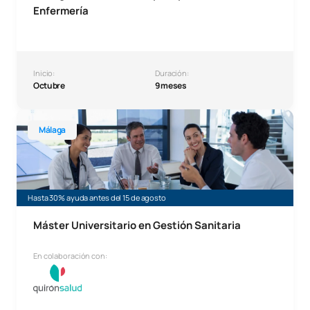
Enfermería
Inicio:
Duración:
Octubre
9 meses
Máster Universitario en Gestión Sanitaria Málaga
Málaga
Hasta 30% ayuda antes del 15 de agosto
Máster Universitario en Gestión Sanitaria
En colaboración con: