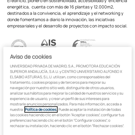
El edificio, pionero en sostenibilidad, accesibilidad y eficiencia
energética, cuenta con más de 16 plantas y 12.000m2,
destinados a la convivencia, el aprendizaje y el networking y
donde fomentamos a diario la innovación, las iniciativas
empresariales y el desarrollo de proyectos con impacto social.
Aviso de cookies
UNIVERSIDAD PRIVADA DE MADRID, S.A., PROMOTORA EDUCACIÓN
Aquí podrás dar rienda suelta a tus ideas, con el respaldo del
SUPERIOR ANDALUCÍA, S.A.U. y CENTRO UNIVERSITARIO ALFONSO X
equipo académico y de profesionales de empresas como
EL SABIO ASTURIAS, S.L.U. utilizan, como corresponsables del
tratamiento, cookies propias y de terceros para mejorar su
Microsoft, Avanade o SENER que ya cuentan con un espacio
navegación por nuestro sitio web, distinguirle de otros usuarios,
propio en el campus destinado a la innovación y el desarrollo
analizar sus hábitos para mejorar la calidad de nuestros servicios y su
del talento.
experiencia de usuario, y crear un perfil de sus intereses para
mostrarle anuncios personalizados. Para más información, acceda a
nuestra
Política de cookies.
. Puede aceptar la instalación de todas
las cookies haciendo clic en el botón “Aceptar cookies”, configurar tus
preferencias haciendo clic en el botón “Configurar cookies”, o
¿Quieres saber más? Te
rechazar su instalación, haciendo clic en el botón “Rechazar cookies”.