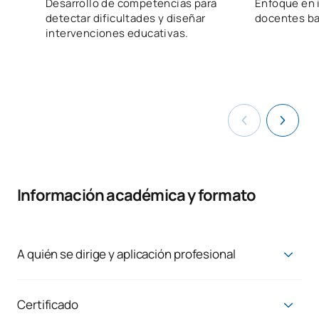
Desarrollo de competencias para
Enfoque en 
detectar dificultades y diseñar
docentes ba
intervenciones educativas.
Información académica y formato
A quién se dirige y aplicación profesional
Esta microcredencial está dirigida a profesionales de la
educación en activo y a docentes en proceso de
incorporación (Educación Infantil, Primaria, Secundaria,
Certificado
Formación Profesional y otros ámbitos educativos) que