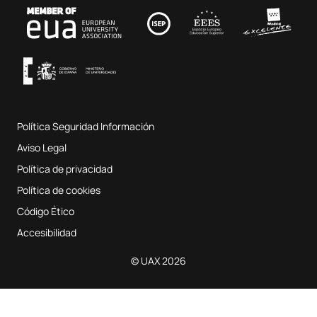
Contacto
Fab Lab UAX
Música y Artes Escénicas
Condiciones y términos del servicio
UAX Digital Garage
Sistema interno de garantía de calidad
Aulas de Música
Preguntas Frecuentes
Política Seguridad Información
Mapa del sitio web
Aviso Legal
Política de privacidad
Política de cookies
Código Ético
Accesibilidad
© UAX 2026