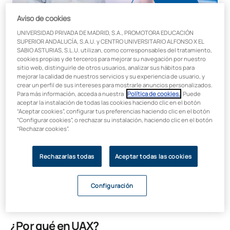
Aviso de cookies
UNIVERSIDAD PRIVADA DE MADRID, S.A., PROMOTORA EDUCACIÓN
SUPERIOR ANDALUCÍA, S.A.U. y CENTRO UNIVERSITARIO ALFONSO X EL
SABIO ASTURIAS, S.L.U. utilizan, como corresponsables del tratamiento,
cookies propias y de terceros para mejorar su navegación por nuestro
sitio web, distinguirle de otros usuarios, analizar sus hábitos para
Duración Créditos
mejorar la calidad de nuestros servicios y su experiencia de usuario, y
25 horas / 1 ETCS
crear un perfil de sus intereses para mostrarle anuncios personalizados.
Para más información, acceda a nuestra
Política de cookies.
. Puede
Modalidad
aceptar la instalación de todas las cookies haciendo clic en el botón
“Aceptar cookies”, configurar tus preferencias haciendo clic en el botón
Online
“Configurar cookies”, o rechazar su instalación, haciendo clic en el botón
“Rechazar cookies”.
Facultad
Ciencias de la Educación
Rechazarlas todas
Aceptar todas las cookies
Precio:
300€
Configuración
¿Por qué en UAX?