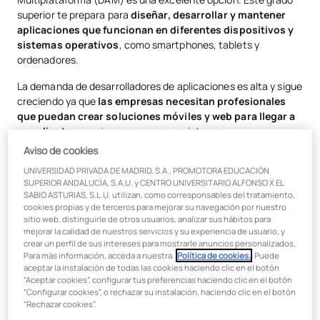
superior te prepara para
diseñar, desarrollar y mantener
aplicaciones que funcionan en diferentes dispositivos y
sistemas operativos
, como smartphones, tablets y
ordenadores.
La demanda de desarrolladores de aplicaciones es alta y sigue
creciendo ya que
las empresas necesitan profesionales
que puedan crear soluciones móviles y web para llegar a
sus clientes
y mejorar sus procesos internos.
Aviso de cookies
¿Por qué DAM es uno de los FP mejor pagados?
UNIVERSIDAD PRIVADA DE MADRID, S.A., PROMOTORA EDUCACIÓN
Alta demanda.
Las empresas necesitan desarrolladores
SUPERIOR ANDALUCÍA, S.A.U. y CENTRO UNIVERSITARIO ALFONSO X EL
SABIO ASTURIAS, S.L.U. utilizan, como corresponsables del tratamiento,
de aplicaciones para crear y mantener sus soluciones
cookies propias y de terceros para mejorar su navegación por nuestro
digitales.
sitio web, distinguirle de otros usuarios, analizar sus hábitos para
mejorar la calidad de nuestros servicios y su experiencia de usuario, y
Habilidades especializadas.
DAM te proporciona
crear un perfil de sus intereses para mostrarle anuncios personalizados.
habilidades técnicas muy valoradas en el mercado laboral.
Para más información, acceda a nuestra
Política de cookies.
. Puede
aceptar la instalación de todas las cookies haciendo clic en el botón
Salarios competitivos.
Los desarrolladores de
“Aceptar cookies”, configurar tus preferencias haciendo clic en el botón
aplicaciones suelen tener salarios por encima de la media.
“Configurar cookies”, o rechazar su instalación, haciendo clic en el botón
“Rechazar cookies”.
Si te interesa estudiar esta titulación, puedes optar por el