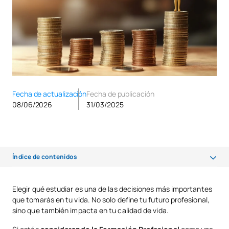
Fecha de actualización
Fecha de publicación
08/06/2026
31/03/2025
Índice de contenidos
FP en Desarrollo de Aplicaciones Multiplataforma (DAM)
Elegir qué estudiar es una de las decisiones más importantes
que tomarás en tu vida. No solo define tu futuro profesional,
FP en Desarrollo de Aplicaciones Web (DAW)
sino que también impacta en tu calidad de vida.
FP en Administración de Sistemas Informáticos en Red (ASIR)