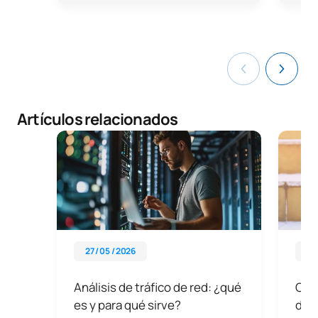
Artículos relacionados
27 / 05 / 2026
25 
Análisis de tráfico de red: ¿qué
Cóm
es y para qué sirve?
de F