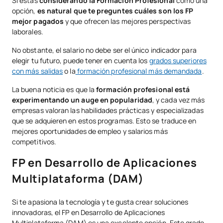
Si estás
considerando la Formación Profesional
como una
FP en Imagen para el Diagnóstico y Medicina Nuclear
opción,
es natural que te preguntes cuáles son los FP
mejor pagados
y que ofrecen las mejores perspectivas
FP en Higiene Bucodental
laborales.
FP en Marketing y Publicidad
No obstante, el salario no debe ser el único indicador para
elegir tu futuro, puede tener en cuenta los
grados superiores
FP en Grado Superior en Transporte y Logística Online
con más salidas
o la
formación profesional más demandada
.
FP en Laboratorio de Análisis y Control de Calidad
La buena noticia es que la
formación profesional está
experimentando un auge en popularidad
, y cada vez más
¿Qué sectores valoran mejor a los FP o Grados Superiores?
empresas valoran las habilidades prácticas y especializadas
que se adquieren en estos programas. Esto se traduce en
mejores oportunidades de empleo y salarios más
competitivos.
FP en Desarrollo de Aplicaciones
Multiplataforma (DAM)
Si te apasiona la tecnología y te gusta crear soluciones
innovadoras, el FP en Desarrollo de Aplicaciones
Multiplataforma (DAM) es una excelente opción. Este grado