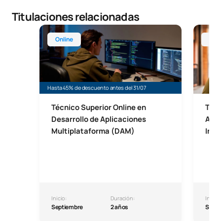
Titulaciones relacionadas
Técnico Superior Online en Desarrollo de Aplicaci
Técnico
Online
Mad
Hasta 45% de descuento antes del 31/07
Técnico Superior Online en
Técn
Desarrollo de Aplicaciones
Admi
Multiplataforma (DAM)
Info
Inicio:
Duración:
Inicio:
Septiembre
2 años
Septi