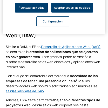
Grado Superior en Desarrollo de Aplicaciones Multiplataforma
Online
o, si prefieres una formación más presencial, el
Técnico
Rechazarlas todas
Aceptar todas las cookies
Superior en Desarrollo de Aplicaciones Multiplataforma
podría
ser tu mejor opción.
Configuración
FP en Desarrollo de Aplicaciones
Web (DAW)
Similar a DAM, el FP en
Desarrollo de Aplicaciones Web (DAW)
se centra en la
creación de aplicaciones que se ejecutan
en navegadores web
. Este grado superior te enseña a
diseñar y desarrollar sitios web dinámicos y aplicaciones web
interactivas.
Con el auge del comercio electrónico y la
necesidad de las
empresas de tener una presencia online sólida
, los
desarrolladores web son muy solicitados y son múltiples las
salidas laborales de DAW
.
Además, DAW te te permite
trabajar en diferentes tipos de
proyectos web
, desde sitios web corporativos hasta