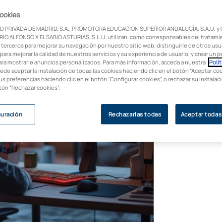
cas. ¡Te contamos cómo llegar a serlo!
cookies
D PRIVADA DE MADRID, S.A., PROMOTORA EDUCACIÓN SUPERIOR ANDALUCÍA, S.A.U. y
IO ALFONSO X EL SABIO ASTURIAS, S.L.U. utilizan, como corresponsables del tratami
 terceros para mejorar su navegación por nuestro sitio web, distinguirle de otros usua
para mejorar la calidad de nuestros servicios y su experiencia de usuario, y crear un pe
ara mostrarle anuncios personalizados. Para más información, acceda a nuestra
Polít
uede aceptar la instalación de todas las cookies haciendo clic en el botón “Aceptar coo
us preferencias haciendo clic en el botón “Configurar cookies”, o rechazar su instala
otón “Rechazar cookies”.
guración
Rechazarlas todas
Aceptar todas