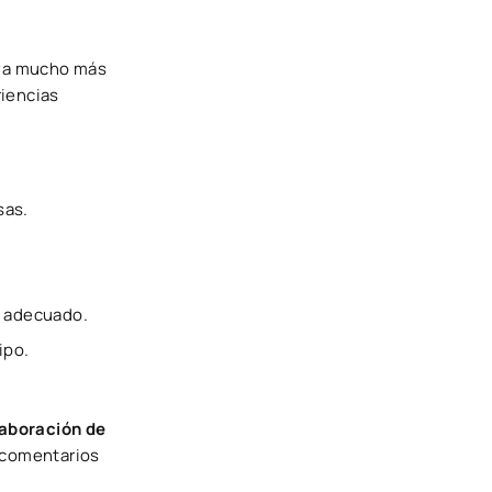
 va mucho más
riencias
sas.
o adecuado.
ipo.
elaboración de
 comentarios