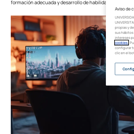
formación adecuada y desarrollo de habilidades específi
Aviso de 
UNIVERSIDA
UNIVERSITAR
propias y de
sus hábitos 
intereses p
cookies.
. P
configurar t
clic en el b
Confi