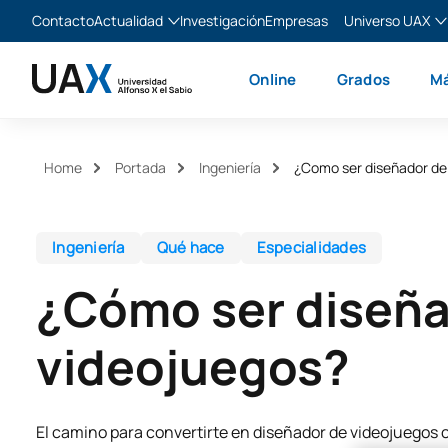
Contacto
Actualidad
Investigación
Empresas
Universo UAX
Blog
The Valley
Es
Online
Grados
Má
Noticias
XTART
En
MIR Asturias
Fr
Ita
Home
Portada
Ingeniería
¿Como ser diseñador de
Ingeniería
Qué hace
Especialidades
¿Cómo ser diseña
videojuegos?
El camino para convertirte en diseñador de videojuegos