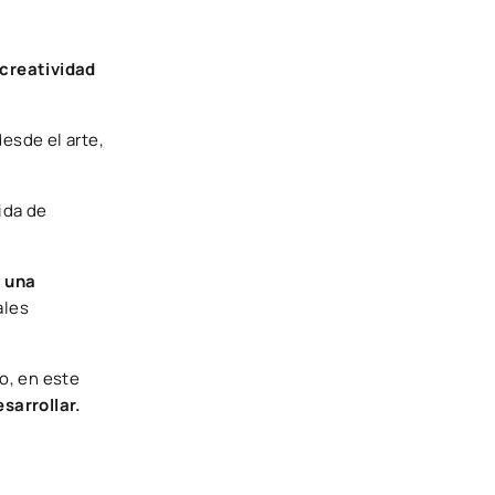
creatividad
esde el arte,
ida de
y una
ales
o, en este
sarrollar.