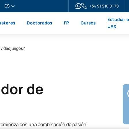
ES
+34 91 910 01 70
pañol
Estudiar 
steres
Doctorados
FP
Cursos
glish
UAX
ançais
liano
 videojuegos?
dor de
 comienza con una combinación de pasión,