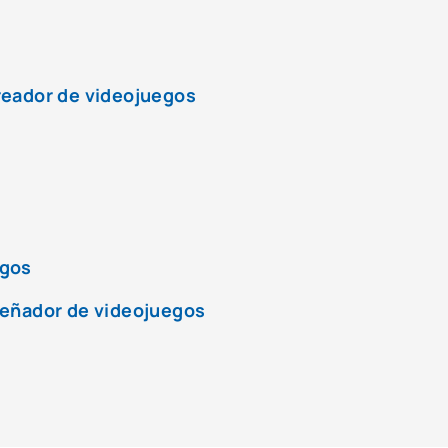
reador de videojuegos
egos
señador de videojuegos