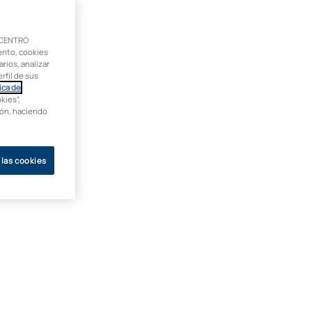
 CENTRO
ento, cookies
rios, analizar
rfil de sus
ica de
kies”,
ción, haciendo
 las cookies