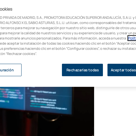
Si estás pensando en estudiar esta
cookies
 que ofrece y los sectores en los que
D PRIVADA DE MADRID, S.A., PROMOTORA EDUCACIÓN SUPERIOR ANDALUCÍA, S.A.U. y
IO ALFONSO X EL SABIO ASTURIAS, S.L.U. utilizan, como corresponsables del tratami
 terceros para mejorar su navegación por nuestro sitio web, distinguirle de otros usua
para mejorar la calidad de nuestros servicios y su experiencia de usuario, y crear un pe
ara mostrarle anuncios personalizados. Para más información, acceda a nuestra
Polít
uede aceptar la instalación de todas las cookies haciendo clic en el botón “Aceptar coo
us preferencias haciendo clic en el botón “Configurar cookies”, o rechazar su instala
otón “Rechazar cookies”.
guración
Rechazarlas todas
Aceptar todas