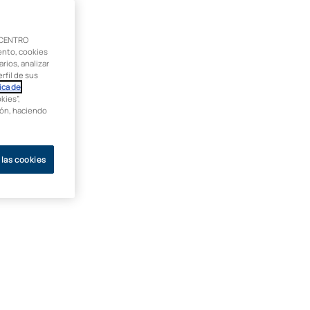
 CENTRO
ento, cookies
rios, analizar
rfil de sus
ica de
kies”,
ción, haciendo
 las cookies