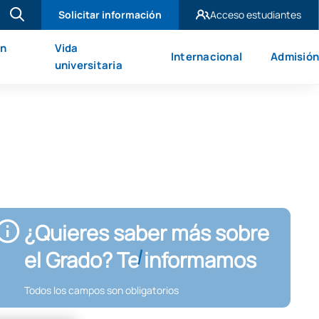
Solicitar información
Acceso estudiantes
UAX Madrid
en
Vida
Internacional
Admisión
UAX Mare Nostrum
universitaria
¿Quieres saber más sobre
el Grado? Te informamos
Todos los campos son obligatorios