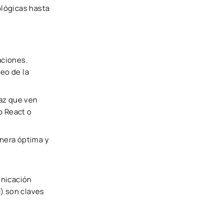
ológicas hasta
aciones.
eo de la
faz que ven
o React o
nera óptima y
y
unicación
) son claves