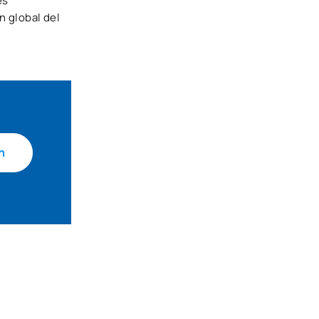
es
n global del
n
a