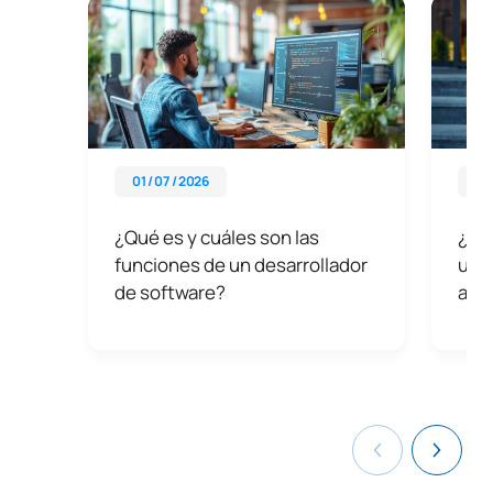
01 / 07 / 2026
26 
¿Qué es y cuáles son las
¿Có
funciones de un desarrollador
univ
de software?
año