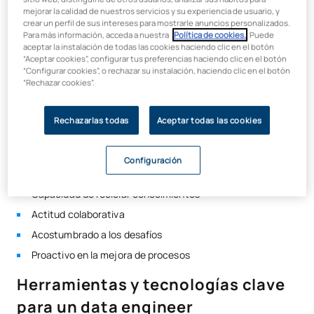
Objetivo final
Conocimientos de
bases de datos relacionales y no
mejorar la calidad de nuestros servicios y su experiencia de usuario, y
relacionales
crear un perfil de sus intereses para mostrarle anuncios personalizados.
Relación entre la Ingeniería de Datos y el Big Data
Para más información, acceda a nuestra
Política de cookies.
. Puede
Dominar
diferentes lenguajes de programación
,
aceptar la instalación de todas las cookies haciendo clic en el botón
cuantos más mejor
¿Qué estudiar para ser ingeniero de datos?
“Aceptar cookies”, configurar tus preferencias haciendo clic en el botón
Experiencia en
plataformas Cloud
y todos sus servicios
“Configurar cookies”, o rechazar su instalación, haciendo clic en el botón
Formación académica
“Rechazar cookies”.
Dominar el
procesamiento de datos masivos
o
Big Data
Cursos especializados
Habilidades blandas (soft skills)
Rechazarlas todas
Aceptar todas las cookies
Certificaciones relevantes
Comunicación asertiva
Salario de un ingeniero de datos
Configuración
Pensamiento crítico
Capacidad de reciclar conocimientos
Actitud colaborativa
Acostumbrado a los desafíos
Proactivo en la mejora de procesos
Herramientas y tecnologías clave
para un data engineer