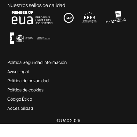
Hospital Clínico Veterinario
Ciencias de la Educación
Nuestros sellos de calidad
Contacto
Fab Lab UAX
Música y Artes Escénicas
Condiciones y términos del servicio
UAX Digital Garage
Sistema interno de garantía de calidad
Aulas de Música
Preguntas Frecuentes
Política Seguridad Información
Mapa del sitio web
Aviso Legal
Política de privacidad
Política de cookies
Código Ético
Accesibilidad
© UAX 2026