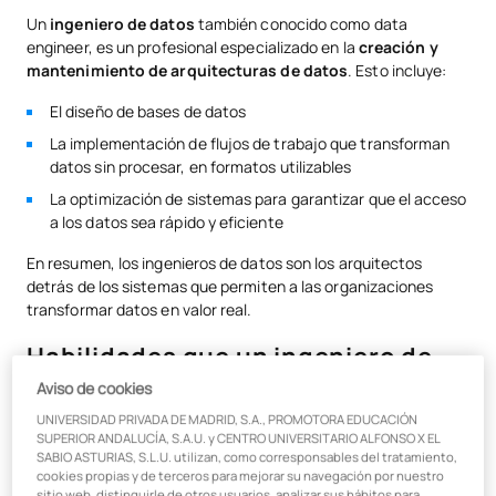
Un
ingeniero de datos
también conocido como data
Habilidades duras (hard skills)
engineer, es un profesional especializado en la
creación y
mantenimiento de arquitecturas de datos
. Esto incluye:
Habilidades blandas (soft skills)
El diseño de bases de datos
Herramientas y tecnologías clave para un data engineer
La implementación de flujos de trabajo que transforman
Lenguajes de programación
datos sin procesar, en formatos utilizables
La optimización de sistemas para garantizar que el acceso
Herramientas de Big Data
a los datos sea rápido y eficiente
Sistemas de Bases de Datos
En resumen, los ingenieros de datos son los arquitectos
detrás de los sistemas que permiten a las organizaciones
Servicios de Computación en la Nube
transformar datos en valor real.
Relación entre Ingeniería de Datos y Business Analytics
Habilidades que un ingeniero de
Flujo de datos
datos debe tener
Aviso de cookies
Calidad de los datos
UNIVERSIDAD PRIVADA DE MADRID, S.A., PROMOTORA EDUCACIÓN
SUPERIOR ANDALUCÍA, S.A.U. y CENTRO UNIVERSITARIO ALFONSO X EL
Habilidades duras (hard skills)
Herramientas
SABIO ASTURIAS, S.L.U. utilizan, como corresponsables del tratamiento,
cookies propias y de terceros para mejorar su navegación por nuestro
sitio web, distinguirle de otros usuarios, analizar sus hábitos para