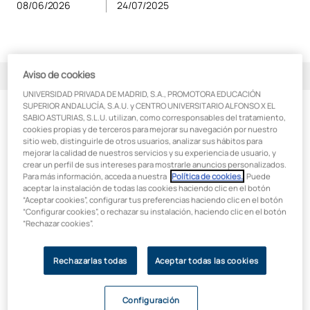
08/06/2026
24/07/2025
Aviso de cookies
Índice de contenidos
UNIVERSIDAD PRIVADA DE MADRID, S.A., PROMOTORA EDUCACIÓN
SUPERIOR ANDALUCÍA, S.A.U. y CENTRO UNIVERSITARIO ALFONSO X EL
DevOps: ¿qué es y para qué sirve?
SABIO ASTURIAS, S.L.U. utilizan, como corresponsables del tratamiento,
DevOps: ¿qué es y para qué sirve?
cookies propias y de terceros para mejorar su navegación por nuestro
¿Qué significa DevOps en el mundo de la Informática?
sitio web, distinguirle de otros usuarios, analizar sus hábitos para
mejorar la calidad de nuestros servicios y su experiencia de usuario, y
El término
DevOps
representa un conjunto de prácticas que
El Rol del ingeniero DevOps: ¿Qué se hace en la práctica?
crear un perfil de sus intereses para mostrarle anuncios personalizados.
integran a los equipos de desarrollo de software y de
Para más información, acceda a nuestra
Política de cookies.
. Puede
operaciones de sistemas. El objetivo es
acelerar el ciclo de
¿Qué estudiar para trabajar en DevOps?
aceptar la instalación de todas las cookies haciendo clic en el botón
vida del producto
, mejorando la calidad y eficiencia
“Aceptar cookies”, configurar tus preferencias haciendo clic en el botón
“Configurar cookies”, o rechazar su instalación, haciendo clic en el botón
mediante la automatización, la colaboración y la integración
Habilidades técnicas y soft skills para estos perfiles
“Rechazar cookies”.
continua.
Habilidades técnicas
Este método sirve para construir mejores productos, de
Rechazarlas todas
Aceptar todas las cookies
Soft Skills
forma más rápida y con menos errores. Esta filosofía permite
a las empresas adaptarse mejor al cambio, ya que permite
ofrecer soluciones ágiles y escalables.
Configuración