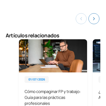
Artículos relacionados
01 / 07 / 2026
01 
Cómo compaginar FP y trabajo:
¿Cu
Guía para las prácticas
ASI
profesionales