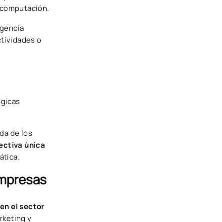
a computación.
igencia
ctividades o
ógicas
da de los
ectiva única
ática.
Empresas
en el sector
rketing y