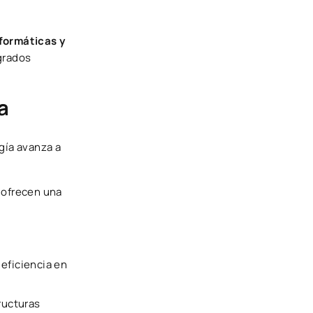
nformáticas y
grados
a
gía avanza a
s ofrecen una
eficiencia en
ructuras