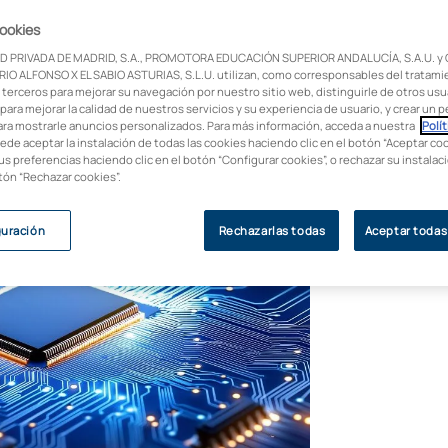
cookies
 de futuro? Las carreras informáticas y de
D PRIVADA DE MADRID, S.A., PROMOTORA EDUCACIÓN SUPERIOR ANDALUCÍA, S.A.U. y
lógica y gestionar empresas digitales. ¡No
IO ALFONSO X EL SABIO ASTURIAS, S.L.U. utilizan, como corresponsables del tratami
 terceros para mejorar su navegación por nuestro sitio web, distinguirle de otros usua
para mejorar la calidad de nuestros servicios y su experiencia de usuario, y crear un pe
ara mostrarle anuncios personalizados. Para más información, acceda a nuestra
Polít
uede aceptar la instalación de todas las cookies haciendo clic en el botón “Aceptar coo
us preferencias haciendo clic en el botón “Configurar cookies”, o rechazar su instala
otón “Rechazar cookies”.
guración
Rechazarlas todas
Aceptar todas