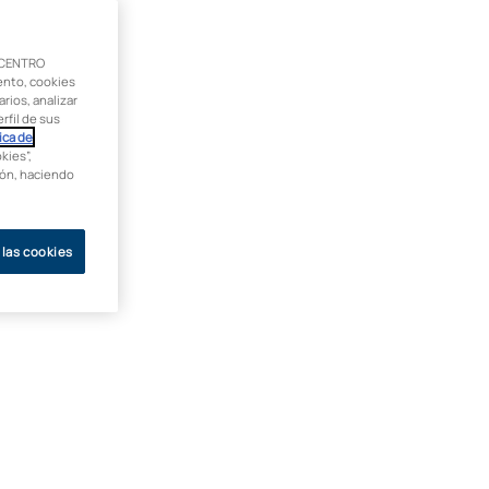
 CENTRO
ento, cookies
rios, analizar
rfil de sus
ica de
kies”,
ción, haciendo
 las cookies