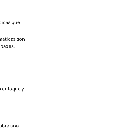
gicas que
rmáticas son
idades.
u enfoque y
cubre una