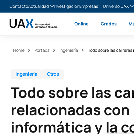
Contacto
Actualidad
Investigación
Empresas
Universo UAX
Blog
The Valley
Es
Online
Grados
Má
Noticias
XTART
En
MIR Asturias
Fr
Ita
Home
Portada
Ingeniería
Todo sobre las carreras
Ingeniería
Otros
Todo sobre las ca
relacionadas con 
informática y la 