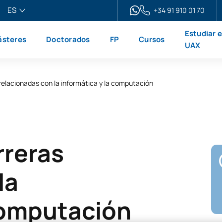
ES
+34 91 910 01 70
pañol
Estudiar 
steres
Doctorados
FP
Cursos
glish
UAX
ançais
liano
 relacionadas con la informática y la computación
rreras
la
computación