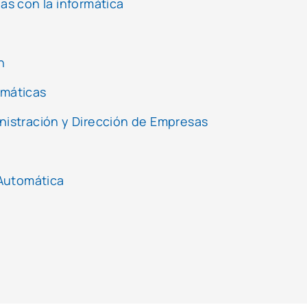
das con la informática
n
emáticas
inistración y Dirección de Empresas
 Automática