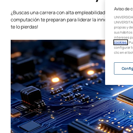
Aviso de 
¿Buscas una carrera con alta empleabilidad y proyección
UNIVERSIDA
computación te preparan para liderar la innovación tecno
UNIVERSITAR
te lo pierdas!
propias y de
sus hábitos 
intereses p
cookies.
. P
configurar t
clic en el b
Confi