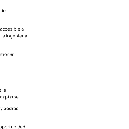
 de
 accesible a
la ingeniería
stionar
 la
adaptarse.
 y
podrás
 oportunidad