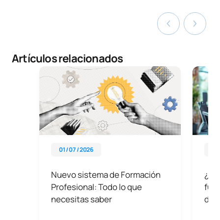
Artículos relacionados
01 / 07 / 2026
01 
Nuevo sistema de Formación
¿Qué
Profesional: Todo lo que
func
necesitas saber
de 