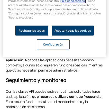
Autenticación y autorización
Para más información, acceda a nuestra
Política de cookies.
. Puede
aceptar la instalación de todas las cookies haciendo clic en el botón
“Aceptar cookies”, configurar tus preferencias haciendo clic en el botón
Actúan como identificadores únicos que permiten
autenticar
“Configurar cookies”, o rechazar su instalación, haciendo clic en el botón
“Rechazar cookies”.
y autorizar solicitudes a una API
, asegurando que solo los
usuarios o aplicaciones con permisos adecuados puedan
acceder a los recursos necesarios. Es como tener una llave
Rechazarlas todas
Aceptar todas las cookies
específica para cada puerta.
Control de acceso
Configuración
Te permiten
definir qué recursos puede usar cada
aplicación
. No todas las aplicaciones necesitan acceso
completo; algunas solo requieren funciones básicas, mientras
que otras necesitan permisos administrativos.
Seguimiento y monitoreo
Con las claves API puedes rastrear cuántas solicitudes hace
cada aplicación,
qué recursos utiliza y con qué frecuencia
.
Esto resulta fundamental para el mantenimiento y la
optimización del sistema.