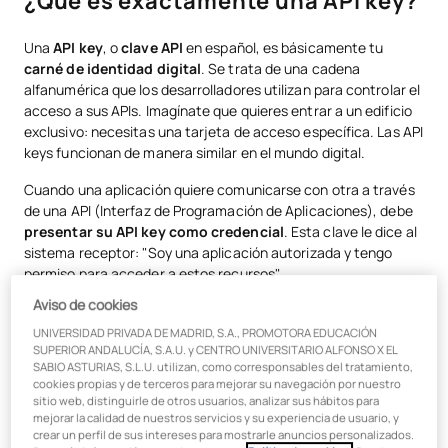
¿Qué es exactamente una API key?
Para qué sirve una clave API: funciones principales
Una
API key
, o
clave API
en español, es básicamente tu
Autenticación y autorización
carné de identidad digital
. Se trata de una cadena
alfanumérica que los desarrolladores utilizan para controlar el
Control de acceso
acceso a sus APIs. Imagínate que quieres entrar a un edificio
exclusivo: necesitas una tarjeta de acceso específica. Las API
Seguimiento y monitoreo
keys funcionan de manera similar en el mundo digital.
Gestión de cuotas
Cuando una aplicación quiere comunicarse con otra a través
¿Una clave API es una contraseña?
de una API (Interfaz de Programación de Aplicaciones), debe
presentar su API key como credencial
. Esta clave le dice al
Cómo funciona una API y su integración
sistema receptor: "Soy una aplicación autorizada y tengo
permiso para acceder a estos recursos".
Crear y gestionar tu clave API
Aviso de cookies
Para qué sirve una clave API:
Qué significa "API Key no válida"
UNIVERSIDAD PRIVADA DE MADRID, S.A., PROMOTORA EDUCACIÓN
funciones principales
SUPERIOR ANDALUCÍA, S.A.U. y CENTRO UNIVERSITARIO ALFONSO X EL
Mejores prácticas de seguridad
SABIO ASTURIAS, S.L.U. utilizan, como corresponsables del tratamiento,
cookies propias y de terceros para mejorar su navegación por nuestro
Las
API keys
cumplen varias funciones esenciales en el
Ejemplos prácticos de uso
sitio web, distinguirle de otros usuarios, analizar sus hábitos para
desarrollo de aplicaciones:
mejorar la calidad de nuestros servicios y su experiencia de usuario, y
crear un perfil de sus intereses para mostrarle anuncios personalizados.
Conexión con la formación académica