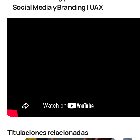
Social Media y Branding | UAX
Titulaciones relacionadas
Técnico Superior Online en Marketing y Publicidad
Grado e