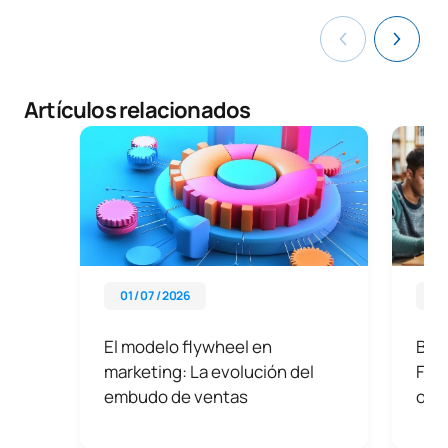
Artículos relacionados
01 / 07 / 2026
25 
El modelo flywheel en
Bec
marketing: La evolución del
FP:
embudo de ventas
obt