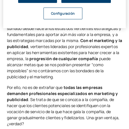
posicionarse como una de las mejores empresas en su sector
de actividad.
Configuración
No es de extrañar que a la comunicación corporativa se hayan
sumado desde hace años estas dos vertientes estratégicas y
fundamentales para aportar aún más valor a la empresa, y a
las estrategias marcadas por la misma.
Con el marketing y la
publicidad
, vertientes lideradas por profesionales expertos
en aplicar las herramientas existentes para hacer crecer a la
empresa, la
progresión de cualquier compañía
puede
alcanzar metas que se nos podrían presentar “como
imposibles” si no contáramos con las bondades de la
publicidad y el marketing.
Por ello, no es de extrañar que
todas las empresas
demanden profesionales especializados en marketing y
publicidad
. Se trata de que se conozca a la compañía, de
hacer que los clientes potenciales se identifiquen con la
vocación de servicio de la que hace gala la compañía, de
ganar gradualmente clientes y fidelizarlos. Una gran ventaja,
¿verdad?