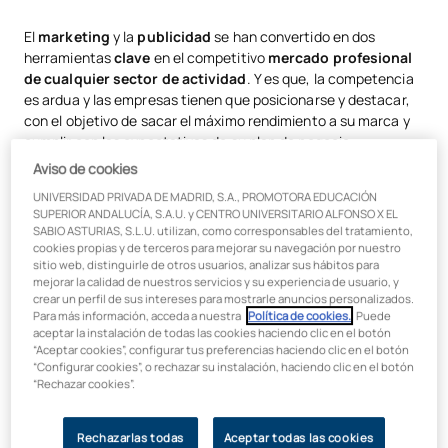
La importancia de estudiar marketing y publicidad
El
marketing
y la
publicidad
se han convertido en dos
herramientas
clave
en el competitivo
mercado profesional
Dónde estudiar marketing y publicidad
de cualquier sector de actividad
. Y es que, la competencia
es ardua y las empresas tienen que posicionarse y destacar,
con el objetivo de sacar el máximo rendimiento a su marca y
cumplir con las expectativas de su plan de negocio.
Aviso de cookies
No en vano, las compañías nacionales e internacionales de
UNIVERSIDAD PRIVADA DE MADRID, S.A., PROMOTORA EDUCACIÓN
cualquier área de negocio son conscientes de la necesidad de
SUPERIOR ANDALUCÍA, S.A.U. y CENTRO UNIVERSITARIO ALFONSO X EL
dotar de los mejores profesionales a sus respectivos
SABIO ASTURIAS, S.L.U. utilizan, como corresponsables del tratamiento,
departamentos estratégicos
desde los que marcar las
cookies propias y de terceros para mejorar su navegación por nuestro
líneas a seguir en materia de marketing y publicidad
, en
sitio web, distinguirle de otros usuarios, analizar sus hábitos para
constante coordinación con el resto de los departamentos
mejorar la calidad de nuestros servicios y su experiencia de usuario, y
crear un perfil de sus intereses para mostrarle anuncios personalizados.
estratégicos de una empresa.
Para más información, acceda a nuestra
Política de cookies.
. Puede
aceptar la instalación de todas las cookies haciendo clic en el botón
La
notoriedad de una empresa
es, por tanto, una gran baza
“Aceptar cookies”, configurar tus preferencias haciendo clic en el botón
a la que hay que aspirar para hacer crecer a la empresa,
“Configurar cookies”, o rechazar su instalación, haciendo clic en el botón
aumentar el sentimiento de pertenencia, la
fidelización
de
“Rechazar cookies”.
los usuarios o clientes y, en definitiva, hacer que la compañía,
ya sea
pyme o multinacional
emprenda un camino que la
Rechazarlas todas
Aceptar todas las cookies
lleve a sacar el máximo partido de los servicios que presta y a