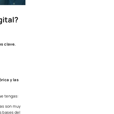
gital?
es clave.
rica y las
ue tengas:
mas son muy
s bases del