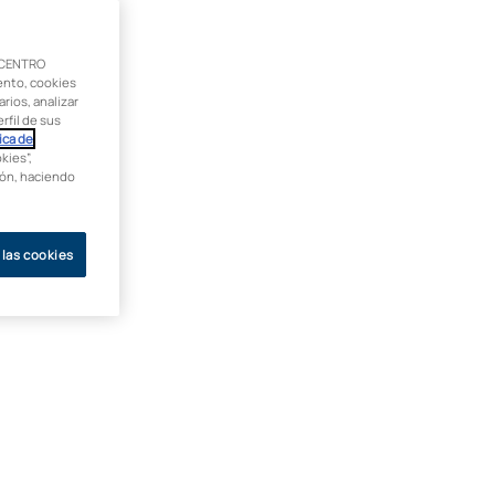
 CENTRO
ento, cookies
rios, analizar
rfil de sus
ica de
kies”,
ción, haciendo
 las cookies