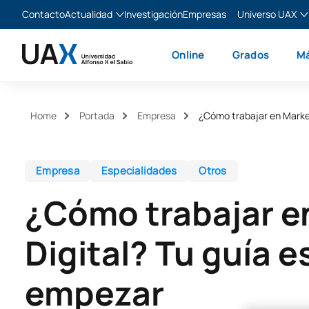
Contacto
Actualidad
Investigación
Empresas
Universo UAX
Blog
The Valley
Es
Online
Grados
Má
Noticias
XTART
En
MIR Asturias
Fr
Ita
Home
Portada
Empresa
¿Cómo trabajar en Market
Empresa
Especialidades
Otros
¿Cómo trabajar e
Digital? Tu guía e
empezar