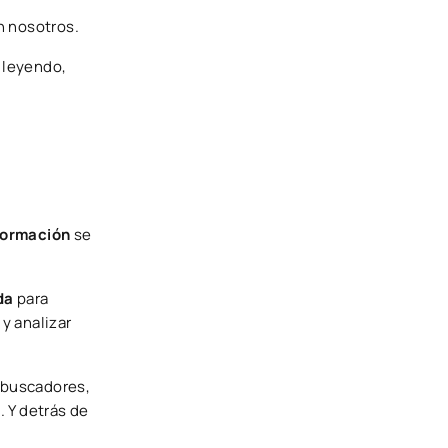
n nosotros.
e leyendo,
nformación
se
da
para
y analizar
s buscadores,
s
. Y detrás de