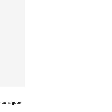
o
consiguen