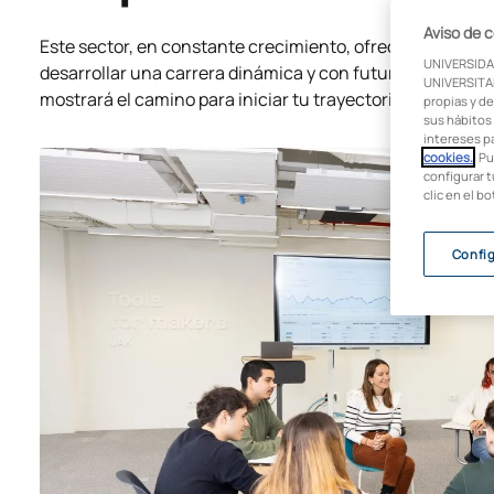
Aviso de 
Este sector, en constante crecimiento, ofrece un sinfín
UNIVERSIDA
desarrollar una carrera dinámica y con futuro. Prepárat
UNIVERSITAR
mostrará el camino para iniciar tu trayectoria en esta ap
propias y de
sus hábitos 
intereses p
cookies.
. P
configurar t
clic en el b
Confi