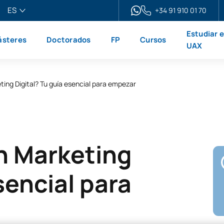
ES
+34 91 910 01 70
pañol
Estudiar 
steres
Doctorados
FP
Cursos
glish
UAX
ançais
liano
ing Digital? Tu guía esencial para empezar
n Marketing
sencial para