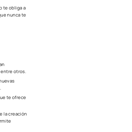
 te obliga a
que nunca te
can
 entre otros.
 nuevas
.
que te ofrece
e la creación
ermite