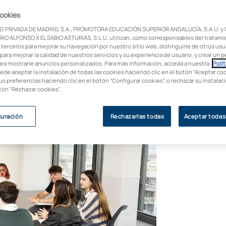
cookies
 de oportunidades para quienes desean
D PRIVADA DE MADRID, S.A., PROMOTORA EDUCACIÓN SUPERIOR ANDALUCÍA, S.A.U. y
e para descubrir una guía completa que te
IO ALFONSO X EL SABIO ASTURIAS, S.L.U. utilizan, como corresponsables del tratami
asionante disciplina.
 terceros para mejorar su navegación por nuestro sitio web, distinguirle de otros usua
para mejorar la calidad de nuestros servicios y su experiencia de usuario, y crear un pe
ara mostrarle anuncios personalizados. Para más información, acceda a nuestra
Polít
uede aceptar la instalación de todas las cookies haciendo clic en el botón “Aceptar coo
us preferencias haciendo clic en el botón “Configurar cookies”, o rechazar su instala
otón “Rechazar cookies”.
guración
Rechazarlas todas
Aceptar todas