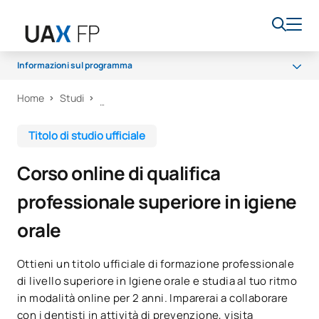
Informazioni sul programma
Home
Studi
Programma
Accesso e ammissione
Titolo di studio ufficiale
Borse di studio e aiuti finanziari
Corso online di qualifica
Opportunità di carriera
professionale superiore in igiene
orale
Ottieni un titolo ufficiale di formazione professionale
di livello superiore in Igiene orale e studia al tuo ritmo
in modalità online per 2 anni. Imparerai a collaborare
con i dentisti in attività di prevenzione, visita