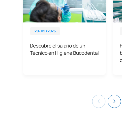
20 / 05 / 2026
09 
Descubre el salario de un
Func
Técnico en Higiene Bucodental
buc
clav