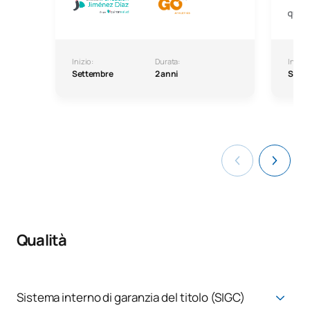
Inizio:
Durata:
Inizio:
Settembre
2 anni
Sett
Qualità
Sistema interno di garanzia del titolo (SIGC)