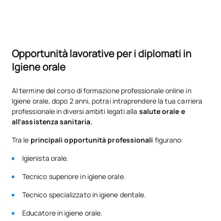
TOTALE:
5
Opportunità lavorative per i diplomati in
*Carattere: FB:Formazione di base, Ob: Obbligatorio, Op:
Opzionale
Igiene orale
Al termine del corso di formazione professionale online in
Igiene orale, dopo 2 anni, potrai intraprendere la tua carriera
professionale in diversi ambiti legati alla
salute orale e
all’assistenza sanitaria.
Tra le
principali opportunità professionali
figurano:
Igienista orale.
Tecnico superiore in igiene orale.
Tecnico specializzato in igiene dentale.
Educatore in igiene orale.