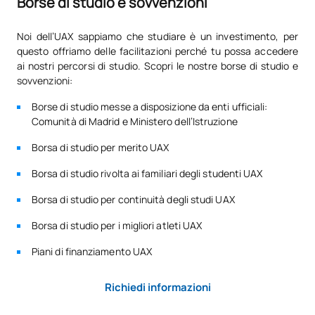
Borse di studio e sovvenzioni
N/A
Corso facoltativo
OP
1
Noi dell’UAX sappiamo che studiare è un investimento, per
questo offriamo delle facilitazioni perché tu possa accedere
ai nostri percorsi di studio. Scopri le nostre borse di studio e
TOTALE:
1
sovvenzioni:
Borse di studio messe a disposizione da enti ufficiali:
Comunità di Madrid e Ministero dell’Istruzione
Elenco delle materie opzionali
Borsa di studio per merito UAX
SOGGETTI ANNUALI
Borsa di studio rivolta ai familiari degli studenti UAX
Codice
Soggetti
Carattere*
ECTS
Borsa di studio per continuità degli studi UAX
Borsa di studio per i migliori atleti UAX
Approfondimento sulla
V0130306
OP
0
fisiopatologia generale
Piani di finanziamento UAX
Allungamento di protesi e
Richiedi informazioni
V0230317
OP
5
trattamenti ortodontici