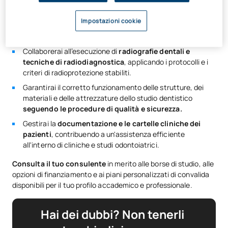
orodentali.
Svolgerai attività preventive e di assistenza tecnica
Impostazioni cookie
relative alla
visita, alla valutazione e alla promozione
della salute orale
.
Collaborerai all’esecuzione di
radiografie dentali e
tecniche di radiodiagnostica
, applicando i protocolli e i
criteri di radioprotezione stabiliti.
Garantirai il corretto funzionamento delle strutture, dei
materiali e delle attrezzature dello studio dentistico
seguendo le procedure di qualità e sicurezza.
Gestirai la
documentazione e le cartelle cliniche dei
pazienti
, contribuendo a un'assistenza efficiente
all'interno di cliniche e studi odontoiatrici.
Consulta il tuo consulente
in merito alle borse di studio, alle
opzioni di finanziamento e ai piani personalizzati di convalida
disponibili per il tuo profilo accademico e professionale.
Hai dei dubbi? Non tenerli