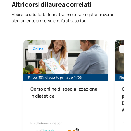
Altri corsi di laurea correlati
Abbiamo un'offerta formativa molto variegata: troverai
sicuramente un corso che fa al caso tuo.
Corso online di specializzazione in dietetica
Corso o
Online
Onl
Fino al 35% di sconto prima del 14/08
Fino al 
Corso online di specializzazione
Cors
in dietetica
prof
Doc
Ammi
In collaborazione con:
In col