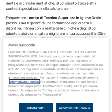
dentale in cliniche dentistiche, studi odontoiatrici e altri
contesti specializzati nella salute orale.
Frequentare il
corso di Tecnico Superiore in Igiene Orale
presso l’UAX ti garantirà una formazione aggiornata e
distintiva, in linea con la realtà delle cliniche e degli studi
odontoiatrici e orientata a migliorare la tua occupabilità. Oltre
a ottenere un
titolo ufficiale di formazione professionale
di livello superiore
, potrai richiedere il riconoscimento dei
Avviso sui cookie
crediti se provieni da altri percorsi di studio o da un altro
UNIVERSIDAD PRIVADA DE MADRID, S.A. e PROMOTORA EDUCACIÓN
istituto e proseguire successivamente il tuo percorso
SUPERIOR ANDALUCÍA, S.A.U. utilizzano, come corresponsabili del
accademico accedendo a corsi di laurea nel settore sanitario,
trattamento, cookie proprietari e di terze parti per migliorare la
come la Laurea in Odontoiatria.
navigazione sul nostro sito, distinguerla da altri utenti, analizzare le sue
abitudini per migliorare la qualità dei nostri servizi e la sua esperienza di
utente, oltre a creare un profilo con i suoi interessi per mostrarle
Cosa imparerai nel corso di Formazione
annunci personalizzati. Per maggiori informazioni, consulti la nostra
Professionale di Livello Superiore in
Informativa sui cookie.
Può accettare l'installazione di tutti i cookie
facendo clic sul pulsante "Accetta cookie", configurare le preferenze
Igiene Orale?
facendo clic sul pulsante "Configura cookie", o rifiutare l'installazione
facendo clic sul pulsante "Rifiuta cookie".
Imparerai a
collaborare con il dentista nelle
attività di
prevenzione, visita e trattamento delle patologie
Rifiuta tutti
Accetta tutti i cookie