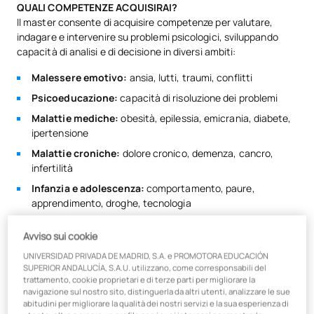
QUALI COMPETENZE ACQUISIRAI?
Il master consente di acquisire competenze per valutare,
indagare e intervenire su problemi psicologici, sviluppando
capacità di analisi e di decisione in diversi ambiti:
Malessere emotivo:
ansia, lutti, traumi, conflitti
Psicoeducazione:
capacità di risoluzione dei problemi
Malattie mediche:
obesità, epilessia, emicrania, diabete,
ipertensione
Malattie croniche:
dolore cronico, demenza, cancro,
infertilità
Infanzia e adolescenza:
comportamento, paure,
apprendimento, droghe, tecnologia
Popolazione vulnerabile:
immigrati, figli di malati mentali,
Avviso sui cookie
dipendenze
UNIVERSIDAD PRIVADA DE MADRID, S.A. e PROMOTORA EDUCACIÓN
Educazione alla salute:
abitudini salutari
SUPERIOR ANDALUCÍA, S.A.U. utilizzano, come corresponsabili del
trattamento, cookie proprietari e di terze parti per migliorare la
FORMAZIONE E OBIETTIVI
navigazione sul nostro sito, distinguerla da altri utenti, analizzare le sue
abitudini per migliorare la qualità dei nostri servizi e la sua esperienza di
Il programma è prevalentemente pratico, con tecniche