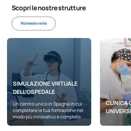
Scopri le nostre strutture
Richiesta visita
SIMULAZIONE VIRTUALE
DELL’OSPEDALE
CLINICA
Un centro unico in Spagna in cui
completare la tua formazione nel
UNIVERS
modo più innovativo e completo.
Primo centr
dall’UAX con 