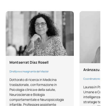
Montserrat Díaz Rosell
Aránzazu Ju
Direttore e insegnante del Master
Coordinatore del ti
Dottorato di ricerca in Medicina
traslazionale, con formazione in
Laurea in Psico
Psicologia clinica e della salute,
Umane e Comuni
Neuroscienze e Biologia
intelligenza art
comportamentale e Neuropsicologia
strategie terap
infantile. Professore assistente