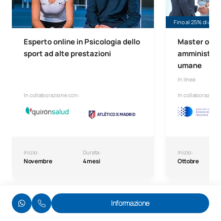
Fino al 25% di aiuto
Esperto online in Psicologia dello
Master onlin
sport ad alte prestazioni
amministrazi
umane
In linea
In collaborazione con:
In collaborazione
Inizio:
Durata:
Inizio:
Novembre
4 mesi
Ottobre
Informazione