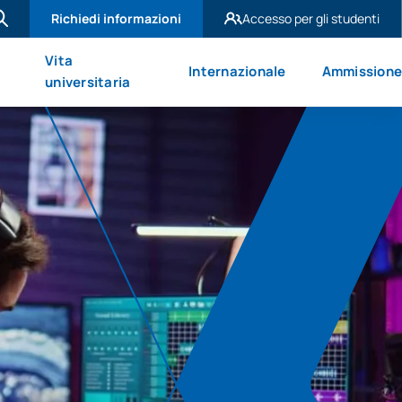
Richiedi informazioni
Accesso per gli studenti
UAX Madrid
Vita
Internazionale
Ammission
UAX Mare Nostrum
universitaria