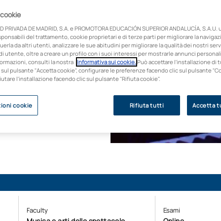
m, videogiochi,
 cookie
D PRIVADA DE MADRID, S.A. e PROMOTORA EDUCACIÓN SUPERIOR ANDALUCÍA, S.A.U. ut
onsabili del trattamento, cookie proprietari e di terze parti per migliorare la naviga
ermi, console,
uerla da altri utenti, analizzare le sue abitudini per migliorare la qualità dei nostri servi
aurea vi forma come
i utente, oltre a creare un profilo con i suoi interessi per mostrarle annunci personali
ormazioni, consulti la nostra
Informativa sui cookie.
Può accettare l'installazione di t
ntemporanee, con
 sul pulsante "Accetta cookie", configurare le preferenze facendo clic sul pulsante "C
e.
fiutare l'installazione facendo clic sul pulsante "Rifiuta cookie".
ioni cookie
Rifiuta tutti
Accetta tu
Faculty
Esami
Musica e arti dello spettacolo
Online