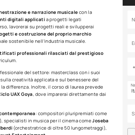
hestrazione e narrazione musicale
con la
ti digitali applicati
a progetti legati
N
rso, lavorerai su progetti reali e svilupperai
rogetti e costruzione del proprio marchio
nale sostenibile nell’industria musicale.
E
tificati professionali rilasciati dal prestigioso
rriculum.
rofessionale del settore: masterclass con i suoi
 sulla creatività applicata e sul benessere del
Na
la differenza. Inoltre, il corso di laurea prevede
Ciclo UAX Goya
, dove imparerai direttamente dai
ne contemporanea
: compositori pluripremiati come
S
, specialisti in musica per il cinema come
Joseba
lberdi
(orchestratrice di oltre 50 lungometraggi),