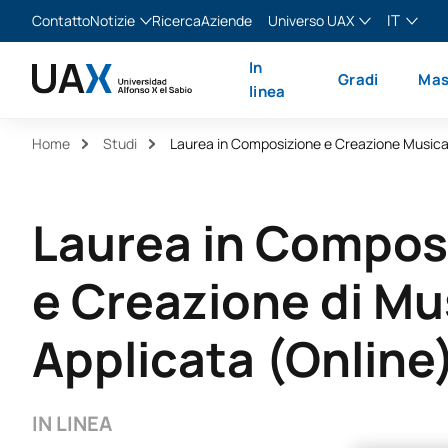
IT
Contatto
Notizie
Ricerca
Aziende
Universo UAX
Blog
The Valley
Italiano
In
Gradi
Mas
Notizie
XTART
English
linea
MIR Asturias
Español
Home
Studi
Français
Laurea in Compos
e Creazione di Mu
Applicata (Online
IN LINEA