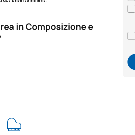
struct Entertainment
.
urea in Composizione e
?