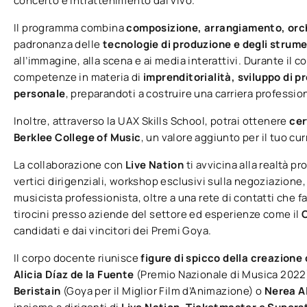
concerto e intrattenimento dal vivo.
Il programma combina
composizione, arrangiamento, orc
padronanza delle
tecnologie di produzione e degli strumen
all’immagine, alla scena e ai media interattivi. Durante il co
competenze in materia di
imprenditorialità, sviluppo di p
personale
, preparandoti a costruire una carriera professio
Inoltre, attraverso la UAX Skills School, potrai ottenere
cer
Berklee College of Music
, un valore aggiunto per il tuo cu
La collaborazione con
Live Nation
ti avvicina alla realtà p
vertici dirigenziali, workshop esclusivi sulla negoziazione,
musicista professionista, oltre a una rete di contatti che fa 
tirocini presso aziende del settore ed esperienze come il
candidati e dai vincitori dei Premi Goya.
Il corpo docente riunisce
figure di spicco della creazio
Alicia Díaz de la Fuente
(Premio Nazionale di Musica 2022)
Beristain
(Goya per il Miglior Film d’Animazione) o
Nerea A