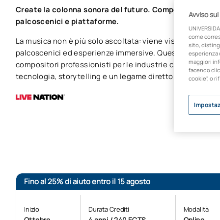
Create la colonna sonora del futuro. Componete per fil
Avviso sui
palcoscenici e piattaforme.
UNIVERSIDA
come corresp
La musica non è più solo ascoltata: viene vissuta su sch
sito, disting
palcoscenici ed esperienze immersive. Questo corso di l
esperienza d
maggiori inf
compositori professionisti per le industrie creative co
facendo clic
tecnologia, storytelling e un legame diretto con il settor
cookie", o ri
Impostaz
Fino al 25% di aiuto entro il 15 agosto
Inizio
Durata Crediti
Modalità
Ottobre
4 anni / 240 ECTS
Online