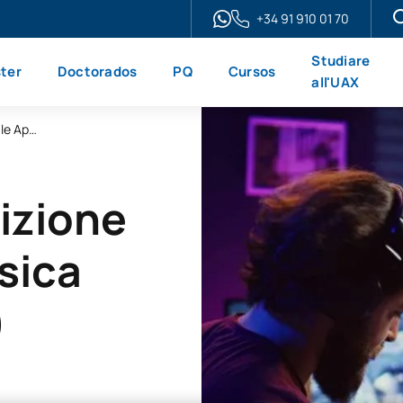
+34 91 910 01 70
Studiare
ter
Doctorados
PQ
Cursos
all'UAX
Laurea in Composizione e Creazione Musicale Applicata (online)
izione
sica
)