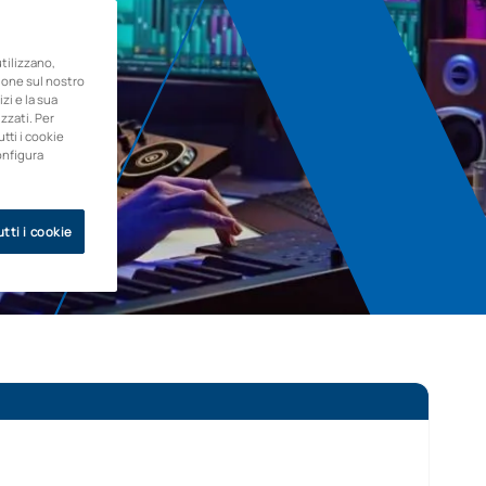
ilizzano,
zione sul nostro
zi e la sua
zzati. Per
utti i cookie
onfigura
tti i cookie